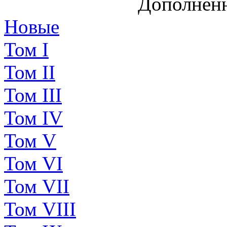
Дополненн
Новые
Том I
Том II
Том III
Том IV
Том V
Том VI
Том VII
Том VIII