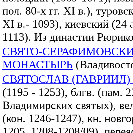
пол. 80-х гг. XI в.), туровс
XI в.- 1093), киевский (24 
1113). Из династии Рюрик
СВЯТО-СЕРАФИМОВСК
МОНАСТЫРЬ
(Владивосто
СВЯТОСЛАВ (ГАВРИИЛ
(1195 - 1253), блгв. (пам. 
Владимирских святых), ве
(кон. 1246-1247), кн. новг
1205, 1208-1208/09), пере