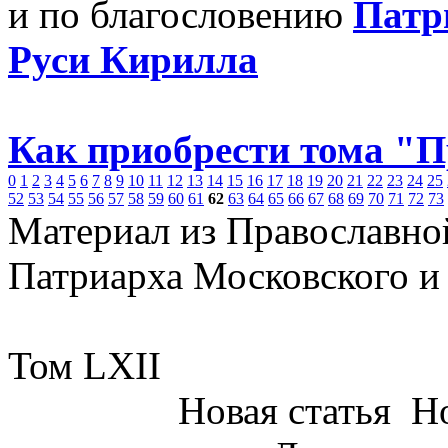
и по благословению
Патр
Руси Кирилла
Как приобрести тома "
0
1
2
3
4
5
6
7
8
9
10
11
12
13
14
15
16
17
18
19
20
21
22
23
24
25
52
53
54
55
56
57
58
59
60
61
62
63
64
65
66
67
68
69
70
71
72
73
Материал из Православно
Патриарха Московского и
Том LXII
Новая статья
Но