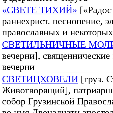
«СВЕТЕ ТИХИЙ»
[«Радос
раннехрист. песнопение, э
православных и некоторых
СВЕТИЛЬНИЧНЫЕ МОЛ
вечерни], священнические
вечерни
СВЕТИЦХОВЕЛИ
[груз. С
Животворящий], патриарш
собор Грузинской Правосл
во имя Двенадцати апостол