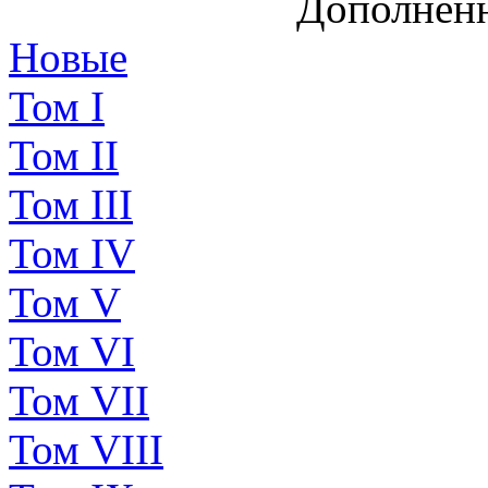
Дополненн
Новые
Том I
Том II
Том III
Том IV
Том V
Том VI
Том VII
Том VIII