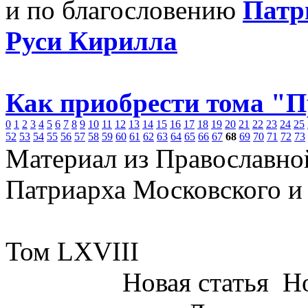
и по благословению
Патр
Руси Кирилла
Как приобрести тома "
0
1
2
3
4
5
6
7
8
9
10
11
12
13
14
15
16
17
18
19
20
21
22
23
24
25
52
53
54
55
56
57
58
59
60
61
62
63
64
65
66
67
68
69
70
71
72
73
Материал из Православно
Патриарха Московского и
Том LXVIII
Новая статья
Но