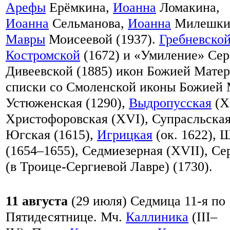
Арефы
Ерёмкина,
Иоанна
Ломакина,
Иоанна
Сельманова,
Иоанна
Милешкин
Мавры
Моисеевой (1937).
Гребневско
Костромской
(1672) и «Умиление» Се
Дивеевской (1885) икон Божией Мате
списки со Смоленской иконы Божией 
Устюженская (1290),
Выдропусская
(X
Христофоровская (XVI), Супрасльская
Югская (1615),
Игрицкая
(ок. 1622), 
(1654–1655), Седмиезерная (XVII), Се
(в Троице-Сергиевой Лавре) (1730).
11 августа
(29 июля)
Седмица 11-я по
Пятидесятнице. Мч.
Каллиника
(III–