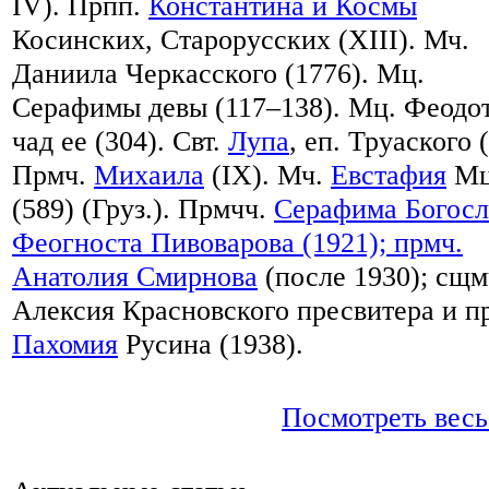
IV). Прпп.
Константина и Космы
Косинских, Старорусских (XIII). Мч.
Даниила Черкасского (1776). Мц.
Серафимы девы (117–138). Мц. Феодот
чад ее (304). Свт.
Лупа
, еп. Труаского 
Прмч.
Михаила
(IX). Мч.
Евстафия
Мц
(589) (Груз.). Прмчч.
Серафима Богосл
Феогноста Пивоварова (1921); прмч.
Анатолия Смирнова
(после 1930); сщм
Алексия Красновского пресвитера и п
Пахомия
Русина (1938).
Посмотреть весь