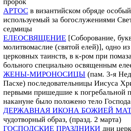
пророк
АРТОС
в византийском обряде особый
используемый за богослужениями Све
седмицы
ЕЛЕОСВЯЩЕНИЕ
[Соборование, букв
молитвомаслие (святой елей)], одно из
церковных таинств, в к-ром при помаз
больного специально освященным еле
ЖЕНЫ-МИРОНОСИЦЫ
(пам. 3-я Нед
Пасхе) последовательницы Иисуса Хр
первыми пришедшие к погребальной п
накануне было положено тело Господа
ДЕРЖАВНАЯ ИКОНА БОЖИЕЙ МА
чудотворный образ, (празд. 2 марта)
ГОСПОДСКИЕ ПРАЗДНИКИ
дни церк