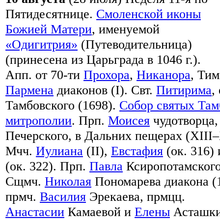
Пятидесятнице.
Смоленской иконы
Божией Матери
, именуемой
«Одигитрия»
(Путеводительница)
(принесена из Царьграда в 1046 г.).
Апп. от 70-ти
Прохора
,
Никанора
, Тим
Пармена
диаконов (I). Свт.
Питирима
,
Тамбовского (1698).
Собор святых Там
митрополии
. Прп.
Моисея
чудотворца,
Печерского, в Дальних пещерах (XIII
Мчч.
Иулиана
(II),
Евстафия
(ок. 316)
(ок. 322). Прп.
Павла
Ксиропотамского
Сщмч.
Николая
Пономарева диакона (1
прмч.
Василия
Эрекаева, прмцц.
Анастасии
Камаевой и
Елены
Асташки