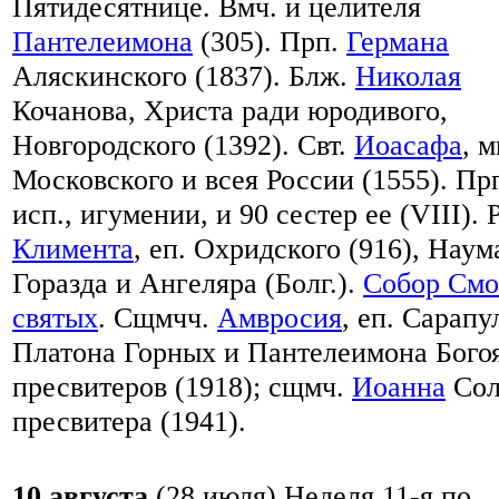
Пятидесятнице. Вмч. и целителя
Пантелеимона
(305). Прп.
Германа
Аляскинского (1837). Блж.
Николая
Кочанова, Христа ради юродивого,
Новгородского (1392). Свт.
Иоасафа
, м
Московского и всея России (1555). Пр
исп., игумении, и 90 сестер ее (VIII).
Климента
, еп. Охридского (916), Наум
Горазда и Ангеляра (Болг.).
Собор Смо
святых
. Сщмчч.
Амвросия
, еп. Сарапу
Платона Горных и Пантелеимона Бого
пресвитеров (1918); сщмч.
Иоанна
Сол
пресвитера (1941).
10 августа
(28 июля)
Неделя 11-я по