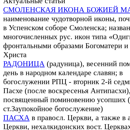
Актуальные статьи
СМОЛЕНСКАЯ ИКОНА БОЖИЕЙ М
наименование чудотворной иконы, по
в Успенском соборе Смоленска; назва
многочисленных рус. икон типа «Одиг
фронтальными образами Богоматери и
Христа
РАДОНИЦА
(радуница), весенний по
день в народном календаре славян; в
богослужении РПЦ - вторник 2-й сед
Пасхе (после воскресенья Антипасхи)
посвященный поминовению усопших (
ст.Заупокойное богослужение)
ПАСХА
в правосл. Церкви, а также в 
Церкви, нехалкидонских вост. Церква