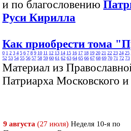
и по благословению
Патр
Руси Кирилла
Как приобрести тома "
0
1
2
3
4
5
6
7
8
9
10
11
12
13
14
15
16
17
18
19
20
21
22
23
24
25
52
53
54
55
56
57
58
59
60
61
62
63
64
65
66
67
68
69
70
71
72
73
Материал из Православно
Патриарха Московского и
Православный церковный календарь на
2026 г.
9 августа
(27 июля)
Неделя 10-я по