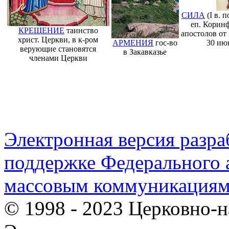
СИЛА
(I в. п
еп. Коринф
КРЕЩЕНИЕ
таинство
апостолов от 
христ. Церкви, в к-ром
АРМЕНИЯ
гос-во
30 ию
верующие становятся
в Закавказье
членами Церкви
Электронная версия разр
поддержке Федерального а
массовым коммуникация
© 1998 - 2023 Церковно-