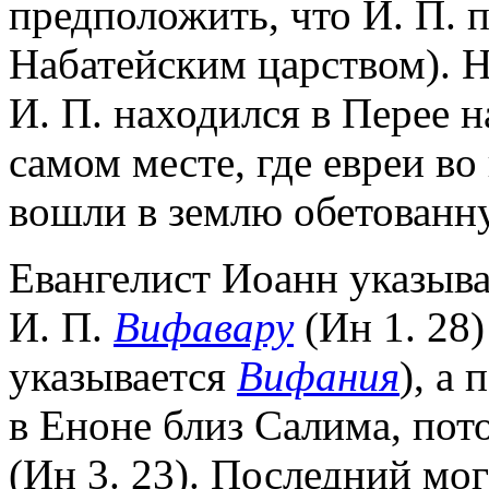
предположить, что И. П. 
Набатейским царством). Н
И. П. находился в Перее н
самом месте, где евреи в
вошли в землю обетованн
Евангелист Иоанн указыва
И. П.
Вифавару
(Ин 1. 28)
указывается
Вифания
), а
в Еноне близ Салима, пот
(Ин 3. 23). Последний мог