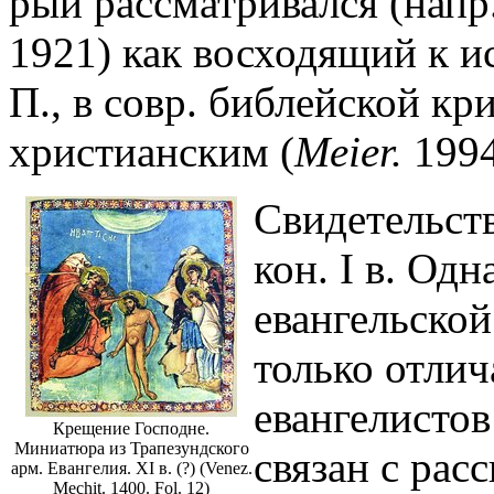
рый рассматривался (напр
1921) как восходящий к и
П., в совр. библейской к
христианским (
Meier.
1994
Свидетельст
кон. I в. Од
евангельской
только отлич
евангелистов
Крещение Господне.
Миниатюра из Трапезундского
связан с рас
арм. Евангелия. XI в. (?) (Venez.
Mechit. 1400. Fol. 12)