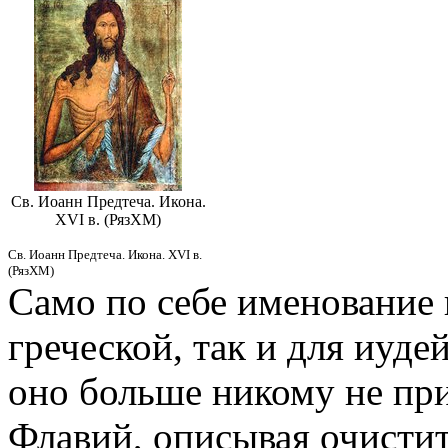
Св. Иоанн Предтеча. Икона.
XVI в. (РязХМ)
Св. Иоанн Предтеча. Икона. XVI в.
(РязХМ)
Само по себе именование 
греческой, так и для иуд
оно больше никому не пр
Флавий, описывая очистит