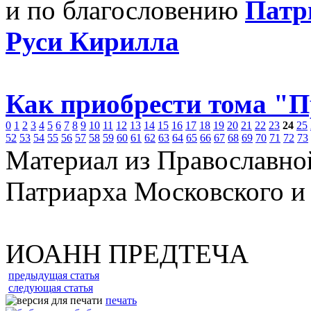
и по благословению
Патр
Руси Кирилла
Как приобрести тома "
0
1
2
3
4
5
6
7
8
9
10
11
12
13
14
15
16
17
18
19
20
21
22
23
24
25
52
53
54
55
56
57
58
59
60
61
62
63
64
65
66
67
68
69
70
71
72
73
Материал из Православно
Патриарха Московского и
ИОАНН ПРЕДТЕЧА
предыдущая статья
следующая статья
печать