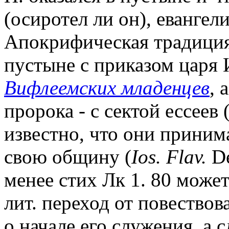
(осиротел ли он), евангел
Апокрифическая традиция 
пустыне с приказом царя 
Вифлеемских младенцев
, 
пророка - с сектой ессеев 
известно, что они приним
свою общину (
Ios. Flav.
De
менее стих Лк 1. 80 може
лит. переход от повествова
о начале его служения, а 