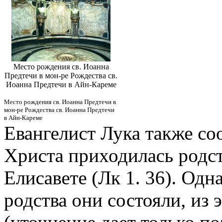
Место рождения св. Иоанна
Предтечи в мон-ре Рождества св.
Иоанна Предтечи в Айн-Кареме
Место рождения св. Иоанна Предтечи в
мон-ре Рождества св. Иоанна Предтечи
в Айн-Кареме
Евангелист Лука также со
Христа приходилась родст
Елисавете (Лк 1. 36). Одн
родства они состояли, из