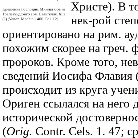
Христе). В т
Крещение Господне. Миниатюра из
Трапезундского арм. Евангелия. XI в.
нек-рой степ
(?) (Venez. Mechit. 1400. Fol. 12)
ориентировано на рим. ау
похожим скорее на греч. 
пророков. Кроме того, не
сведений Иосифа Флавия (
происходит из круга учени
Ориген ссылался на него 
исторической достовернос
(
Orig.
Contr. Cels. 1. 47; с