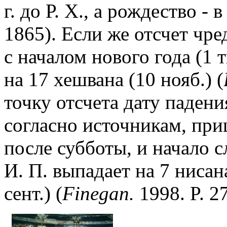
г. до Р. Х., а рождество - в 
1865). Если же отсчет чре
с началом нового года (1 
на 17 хешвана (10 нояб.) (
точку отсчета дату падени
согласно источникам, пр
после субботы, и начало с
И. П. выпадает на 7 нисана
сент.) (
Finegan.
1998. P. 2