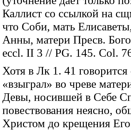
(уточнение дает только п
Каллист со ссылкой на сщ
что Соби, мать Елисаветы
Анны, матери Пресв. Бог
eccl. II 3 // PG. 145. Col. 7
Хотя в Лк 1. 41 говорится
«взыграл» во чреве матер
Девы, носившей в Себе Сп
повествования неясно, об
Христом до крещения Его 