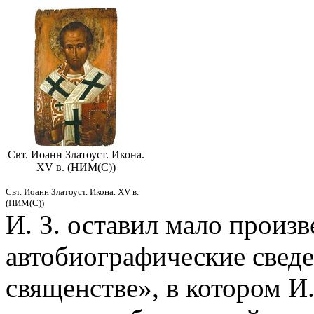
Свт. Иоанн Златоуст. Икона.
XV в. (НИМ(С))
Свт. Иоанн Златоуст. Икона. XV в.
(НИМ(С))
И. З. оставил мало произ
автобиографические сведе
священстве», в котором И.