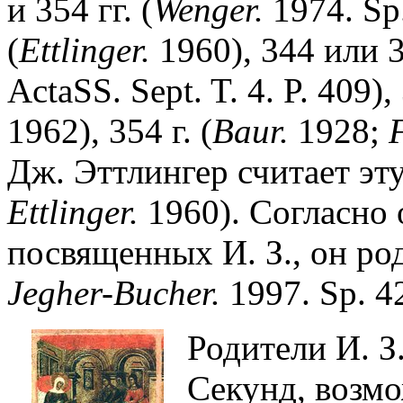
и 354 гг. (
Wenger.
1974. Sp.
(
Ettlinger.
1960), 344 или 34
ActaSS. Sept. T. 4. P. 409), 
1962), 354 г. (
Baur.
1928;
F
Дж. Эттлингер считает эт
Ettlinger.
1960). Согласно о
посвященных И. З., он род
Jegher-Bucher.
1997. Sp. 4
Родители И. З
Секунд, возм