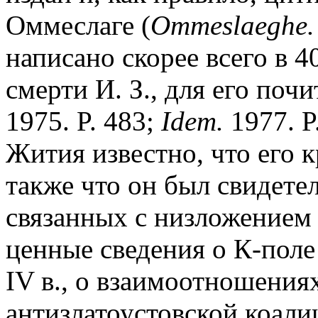
Оммеслаге (
Ommeslaeghe.
написано скорее всего в 40
смерти И. З., для его поч
1975. P. 483;
Idem.
1977. P
Жития известно, что его к
также что он был свидете
связанных с низложением
ценные сведения о К-поле
IV в., о взаимоотношениях
антизлатоустовской коали