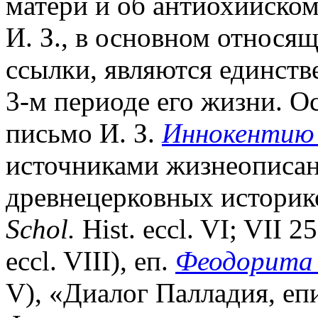
матери и об антиохийском
И. З., в основном относящ
ссылки, являются единст
3-м периоде его жизни. О
письмо И. З.
Иннокентию 
источниками жизнеописан
древнецерковных истори
Schol.
Hist. eccl. VI; VII 25
eccl. VIII), еп.
Феодорита 
V), «Диалог Палладия, еп