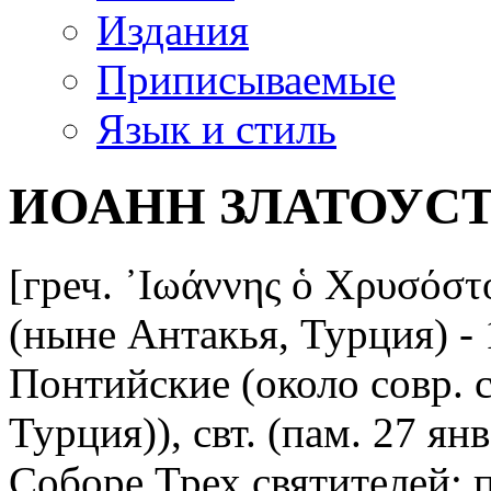
Издания
Приписываемые
Язык и стиль
ИОАНН ЗЛАТОУСТ. 
[греч. ᾿Ιωάννης ὁ Χρυσόστ
(ныне Антакья, Турция) - 
Понтийские (около совр. с
Турция)), свт. (пам. 27 янв.
Соборе Трех святителей; па