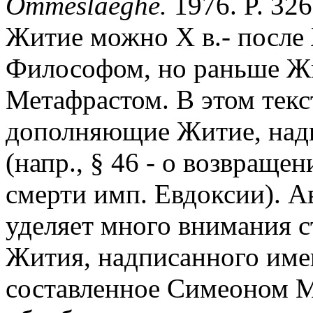
Ommeslaeghe.
1976. P. 32
Житие можно X в.- после
Философом, но раньше Ж
Метафрастом. В этом текс
дополняющие Житие, над
(напр., § 46 - о возвращени
смерти имп. Евдоксии). Ав
уделяет много внимания с
Жития, надписанного имен
составленное Симеоном М