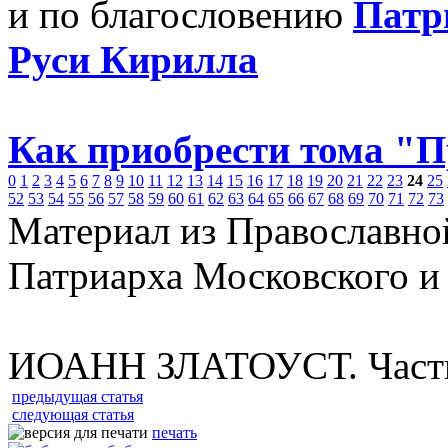
и по благословению
Патр
Руси Кирилла
Как приобрести тома "
0
1
2
3
4
5
6
7
8
9
10
11
12
13
14
15
16
17
18
19
20
21
22
23
24
25
52
53
54
55
56
57
58
59
60
61
62
63
64
65
66
67
68
69
70
71
72
73
Материал из Православно
Патриарха Московского и
ИОАНН ЗЛАТОУСТ. Часть
предыдущая статья
следующая статья
печать