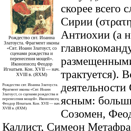
скорее всего
Сирии (στρατηλ
Антиохии (а н
Рождество свт. Иоанна
Златоуста. Фрагмент иконы
главнокоманд
«Свт. Иоанн Златоуст, со
сценами рождества и
размещенными
перенесения мощей».
Иконописец Феодор
Игнатьев. Кон. XVII — нач.
трактуется). 
XVIII в. (ЯХМ)
деятельности 
Рождество свт. Иоанна Златоуста.
Фрагмент иконы «Свт. Иоанн
Златоуст, со сценами рождества и
ясным: больши
перенесения мощей». Иконописец
Феодор Игнатьев. Кон. XVII — нач.
XVIII в. (ЯХМ)
Созомен, Фео
Каллист, Симеон Метафрас