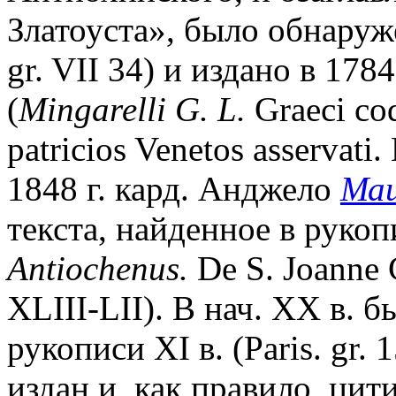
Златоуста», было обнаруж
gr. VII 34) и издано в 178
(
Mingarelli G. L.
Graeci cod
patricios Venetos asservati
1848 г. кард. Анджело
Ма
текста, найденное в рукопи
Antiochenus.
De S. Joanne 
XLIII-LII). В нач. XX в. 
рукописи XI в. (Paris. gr. 
издан и, как правило, цит