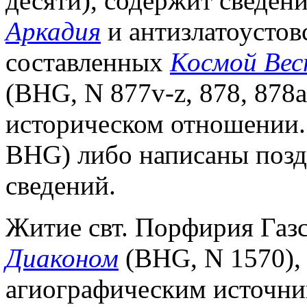
десяти), содержит сведен
Аркадия
и антизлатоустов
составленных
Космой Ве
(BHG, N 877v-z, 878, 878
историческом отношении. 
BHG) либо написаны позд
сведений.
Житие свт. Порфирия Газ
Диаконом
(BHG, N 1570),
агиографическим источн