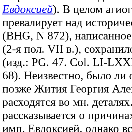
Евдоксией
). В целом агио
превалирует над историче
(BHG, N 872), написанное
(2-я пол. VII в.), сохрани
(изд.: PG. 47. Col. LI-LX
68). Неизвестно, было ли
позже Жития Георгия Але
расходятся во мн. деталя
рассказывается о причинах
имп. Евдоксией, однако 