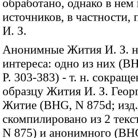
обработано, однако в нем 
источников, в частности,
И. З.
Анонимные Жития И. З. н
интереса: одно из них (BH
P. 303-383) - т. н. сокра
образцу Жития И. З. Геор
Житие (BHG, N 875d; изд
скомпилировано из 2 текс
N 875) и анонимного (BHG