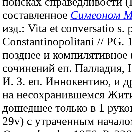
поисках справедливости (Ib
составленное
Симеоном 
изд.: Vita et conversatio s. 
Constantinopolitani // PG. 
позднее и компилятивное
сочинений еп. Палладия,
И. З. еп. Иннокентию, и д
на несохранившемся Житии
дошедшее только в 1 рукопи
29v) с утраченным начало