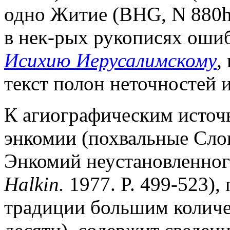
одно Житие (BHG, N 880h
в нек-рых рукописях оши
Исихию Иерусалимскому
,
текст полон неточностей 
К агиографическим источ
энкомии (похвальные Слов
Энкомий неустановленного
Halkin.
1977. P. 499-523),
традиции большим количе