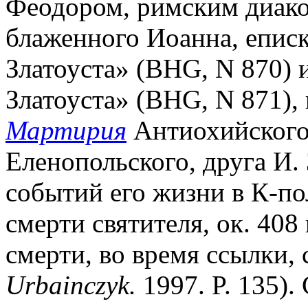
Феодором, римским диак
блаженного Иоанна, епис
Златоуста» (BHG, N 870) 
Златоуста» (BHG, N 871),
Мартирия
Антиохийского.
Еленопольского, друга И.
событий его жизни в К-по
смерти святителя, ок. 408 г
смерти, во время ссылки, 
Urbainczyk.
1997. P. 135).