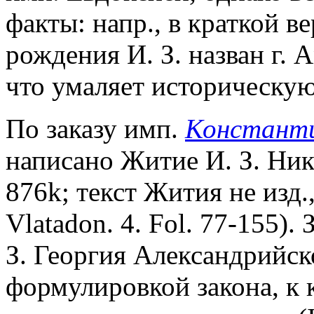
факты: напр., в краткой 
рождения И. З. назван г.
что умаляет историческую
По заказу имп.
Константи
написано Житие И. З. Ни
876k; текст Жития не изд.,
Vlatadon. 4. Fol.
77-155). 
З. Георгия Александрийск
формулировкой закона, к 