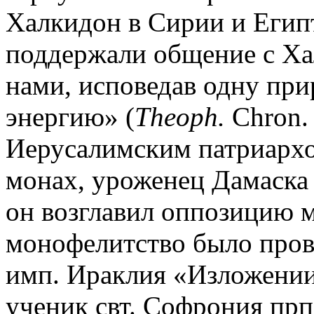
Халкидон в Сирии и Егип
поддержали общение с Ха
нами, исповедав одну при
энергию» (
Theoph.
Сhron. 
Иерусалимским патриархо
монах, уроженец Дамаска
он возглавил оппозицию м
монофелитство было пров
имп. Ираклия «Изложении 
ученик свт. Софрония пр