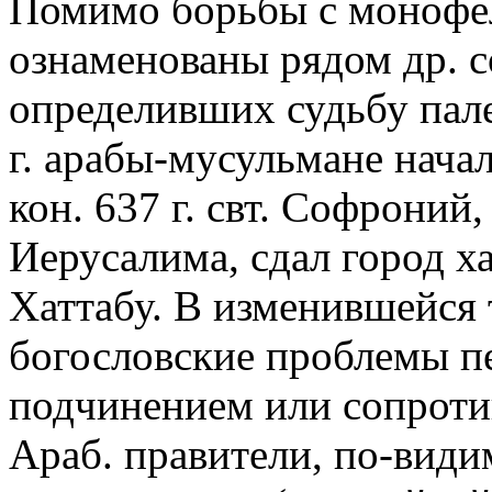
Помимо борьбы с монофели
ознаменованы рядом др. с
определивших судьбу пал
г. арабы-мусульмане начал
кон. 637 г. свт. Софроний
Иерусалима, сдал город х
Хаттабу. В изменившейся т
богословские проблемы пе
подчинением или сопроти
Араб. правители, по-види