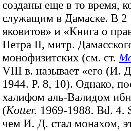
созданы еще в то время, 
служащим в Дамаске. В 2 
яковитов» и «Книга о пра
Петра II, митр. Дамасског
монофизитских (см. ст.
М
VIII в. называет «его (И. 
1944. P. 8, 10). Однако, 
халифом аль-Валидом ибн 
(
Kotter.
1969-1988. Bd. 4. S
чем И. Д. стал монахом, э