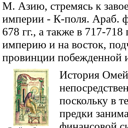
М. Азию, стремясь к зав
империи - К-поля. Араб. ф
678 гг., а также в 717-71
империю и на восток, под
провинции побежденной 
История Омей
непосредствен
поскольку в т
предки заним
финансовой си