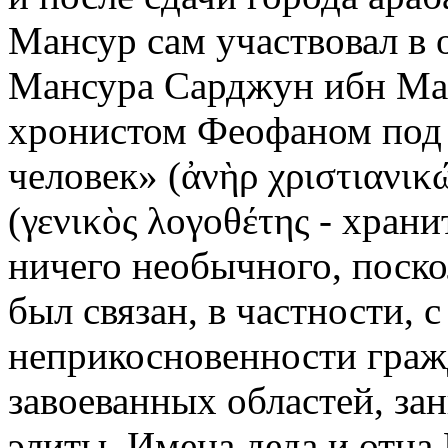
Мансур сам участвовал в 
Мансура Сарджун ибн Ман
хронистом Феофаном под 
человек» (ἀνὴρ χριστιανικ
(γενικὸς λογοθέτης - хран
ничего необычного, поско
был связан, в частности, с
неприкосновенности гра
завоеванных областей, за
элиты. Имена деда и отца 