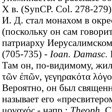
X в. (SynCP. Col. 278-279
И. Д. стал монахом в окр
(поскольку он сам говорит
патриарху Иерусалимскому»
(705-735) -
Ioan. Damasc.
E
Там он, по-видимому, жил 
τῶν ἐπῶν, γεγηρακότα λόγο
Вероятно, он был священ
называет его «пресвитеро
μοναχός - напр.:
Theoph.
Ch