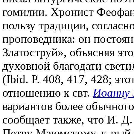
гомилии. Хронист Феофан 
пользу традиции, согласно
проповедника: он постоян
Златоструй», объясняя это
духовной благодати светил
(Ibid. P. 408, 417, 428; эт
отношению к свт.
Иоанну 
вариантов более обычног
сообщает также, что И. Д
Петру Маюмскому, к-рый 