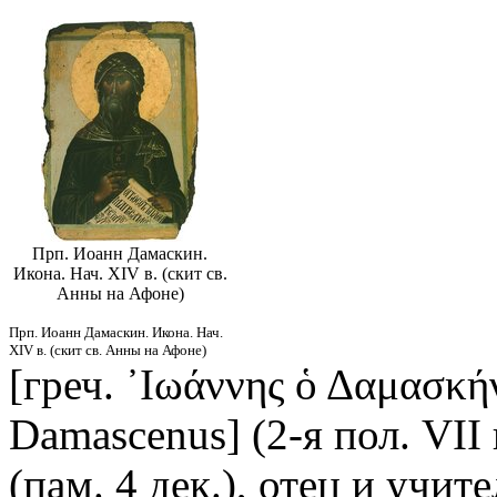
Прп. Иоанн Дамаскин.
Икона. Нач. XIV в. (скит св.
Анны на Афоне)
Прп. Иоанн Дамаскин. Икона. Нач.
XIV в. (скит св. Анны на Афоне)
[греч. ᾿Ιωάννης ὁ Δαμασκήν
Damascenus] (2-я пол. VII в
(пам. 4 дек.), отец и учит