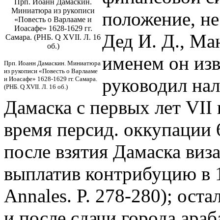
Прп. Иоанн Дамаскин.
Миниатюра из рукописи
положение, не
«Повесть о Варлааме и
Иоасафе» 1628-1629 гг.
Дед И. Д., Ма
Самара. (РНБ. Q XVII. Л. 16
об.)
именем он изв
Прп. Иоанн Дамаскин. Миниатюра
из рукописи «Повесть о Варлааме
руководил на
и Иоасафе» 1628-1629 гг. Самара.
(РНБ. Q XVII. Л. 16 об.)
Дамаска с первых лет VII
время персид. оккупации 6
после взятия Дамаска виза
выплатив контрибуцию в 1
Annales. P. 278-280); ост
и после сдачи города араба