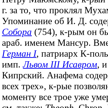
г. за то, что проклял Мухам
Упоминание об И. Д. сод
Собора
(754), к-рым он б
араб. именем Мансур. Вме
Герман I
, патриарх К-пол
имп.
Львом III Исавром
, и
Кипрский. Анафема содер
всех трех», к-рые позвол
моменту все трое уже уме
cм. также:
Theoph.
Chron. 