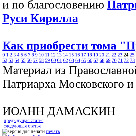
и по благословению
Патр
Руси Кирилла
Как приобрести тома "
0
1
2
3
4
5
6
7
8
9
10
11
12
13
14
15
16
17
18
19
20
21
22
23
24
25
52
53
54
55
56
57
58
59
60
61
62
63
64
65
66
67
68
69
70
71
72
73
Материал из Православно
Патриарха Московского и
ИОАНН ДАМАСКИН
предыдущая статья
следующая статья
печать