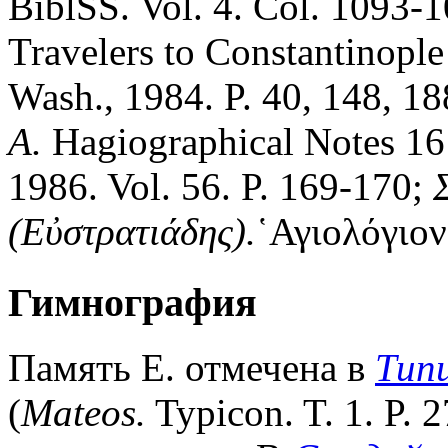
BiblSS. Vol. 4. Col. 1093-
Travelers to Constantinople
Wash., 1984. P. 40, 148, 1
A.
Hagiographical Notes 16:
1986. Vol. 56. P. 169-170;
(Εὐστρατιάδης).
῾Αγιολόγιον
Гимнография
Память Е. отмечена в
Типи
(
Mateos.
Typicon. T. 1. P.