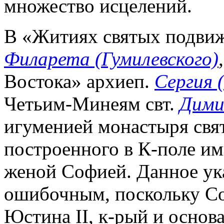
множество исцелений.
В «Житиях святых подвиж
Филарета (Гумилевского)
Востока» архиеп.
Сергия 
Четьим-Минеям свт.
Дими
игуменией монастыря свя
построенного в К-поле им
женой Софией. Данное ука
ошибочным, поскольку Со
Юстина II, к-рый и основа