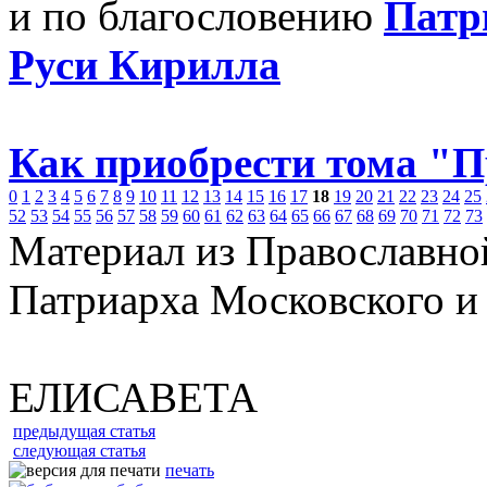
и по благословению
Патр
Руси Кирилла
Как приобрести тома "
0
1
2
3
4
5
6
7
8
9
10
11
12
13
14
15
16
17
18
19
20
21
22
23
24
25
52
53
54
55
56
57
58
59
60
61
62
63
64
65
66
67
68
69
70
71
72
73
Материал из Православно
Патриарха Московского и
ЕЛИСАВЕТА
предыдущая статья
следующая статья
печать