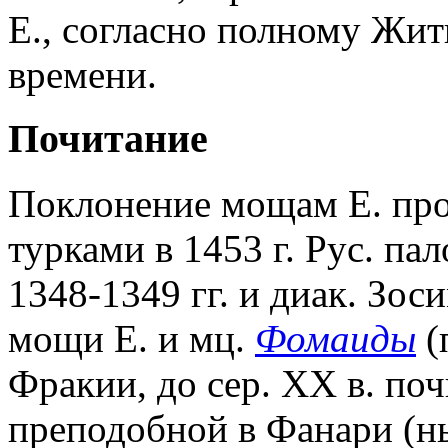
Е., согласно полному Жит
времени.
Почитание
Поклонение мощам Е. про
турками в 1453 г. Рус. п
1348-1349 гг. и диак. Зос
мощи Е. и мц.
Фомаиды
(
Фракии, до сер. XX в. по
преподобной в Фанари (н