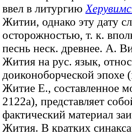
ввел в литургию
Херувимс
Житии, однако эту дату с
осторожностью, т. к. впо
песнь неск. древнее. А. 
Жития на рус. язык, отно
доиконоборческой эпохе (ко
Житие Е., составленное м
2122a), представляет собо
фактический материал за
Жития. В кратких синакс