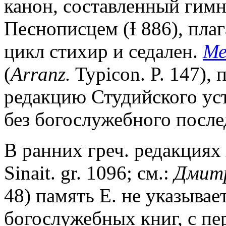
канон, составленный ги
Песнописцем (Ɨ 886), плагал
цикл стихир и седален.
Ме
(
Arranz.
Typicon. P. 147),
редакцию Студийского уст
без богослужебного после
В ранних греч. редакциях
Sinait. gr. 1096; см.:
Дмитр
48) память Е. не указывае
богослужебных книг, с п