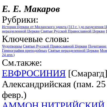
Е. Е. Макаров
Рубрики:
История Церкви от Миланского эдикта (313 г. ) до разделения Ц
неразделенной Церкви
Святые Русской Православной Церкви
Ключевые слова:
Чудотворцы
Святые Русской Православной Церкви
Почитание
Гимнография преподобных
Святые неразделенной Церкви
Мон
24 апр.)
См.также:
ЕВФРОСИНИЯ
[Смарагд] 
Александрийская (пам. 25 с
февр.)
АММОН НИТРИЙСКИЙ