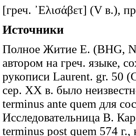
[греч. ᾿Ελισάβετ] (V в.), п
Источники
Полное Житие Е. (BHG, N
автором на греч. языке, 
рукописи Laurent. gr. 50 (C
сер. XX в. было неизвестн
terminus ante quem для со
Исследовательница В. Кар
terminus post quem 574 г.,