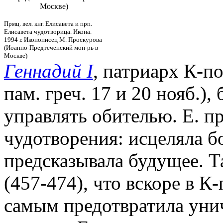
Москве)
Прмц. вел. кнг. Елисавета и прп.
Елисавета чудотворица. Икона.
1994 г. Иконописец М. Проскурова
(Иоанно-Предтеченский мон-рь в
Москве)
Геннадий I
, патриарх К-по
пам. греч. 17 и 20 нояб.)
управлять обителью. Е. п
чудотворения: исцеляла б
предсказывала будущее. Т
(457-474), что вскоре в К
самым предотвратила уни