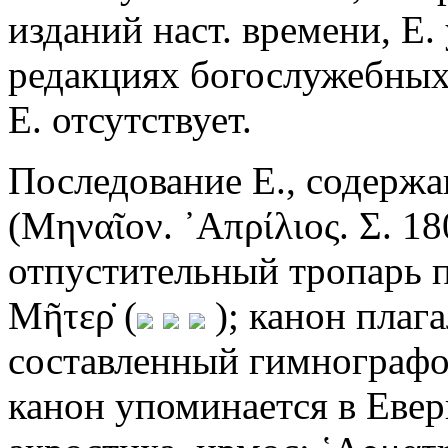
изданий наст. времени, Е. 
редакциях богослужебных 
Е. отсутствует.
Последование Е., содержа
(Μηναῖον. ᾿Απρίλιος. Σ. 1
отпустительный тропарь 
Μῆτερ̇ (
); канон плагал
составленный гимнографо
канон упоминается в Евер