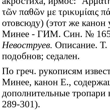
акростиха, ирмос: ῾Αρματ
τῶν παθῶν με τρικυμίαις π
отовсюду) (этот же канон 
Минее - ГИМ. Син. № 165, 
Невоструев.
Описание. Т. 3
подобнов; седален.
По греч. рукописям известе
Минее, канон Е., содержа
дополнительные тропари в
289-301).