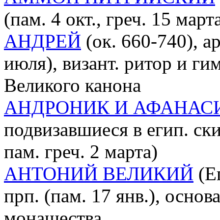
(пам. 4 окт., греч. 15 марта
АНДРЕЙ
(ок. 660-740), а
июля), визант. ритор и ги
Великого канона
АНДРОНИК И АФАНАС
подвизавшиеся в егип. ски
пам. греч. 2 марта)
АНТОНИЙ ВЕЛИКИЙ
(Ег
прп. (пам. 17 янв.), осно
монашества