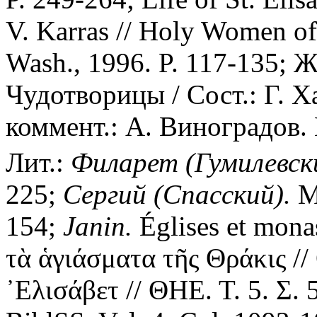
V. Karras // Holy Women of
Wash., 1996. P. 117-135; 
Чудотворицы / Сост.: Г. Ха
коммент.: А. Виноградов. 
Лит.:
Филарет (Гумилевск
225;
Сергий (Спасский).
Ме
154;
Janin.
Églises et mona
τὰ ἁγιάσματα τῆς Θράκις // 
᾿Ελισάβετ // ΘΗΕ. Τ. 5. Σ.