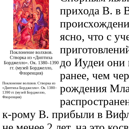
прихода В. в 
происхождения
ясно, что с у
приготовлений
Поклонение волхвов.
Створка из «Диптиха
до Иудеи они
Борджелло». Ок. 1380–1390
гг. (музей Борджелло,
ранее, чем чер
Флоренция)
Поклонение волхвов. Створка из
рождения Мла
«Диптиха Борджелло». Ок. 1380–
1390 гг. (музей Борджелло,
Флоренция)
распространен
к-рому В. прибыли в Виф
не менее 2 лет, на это ко