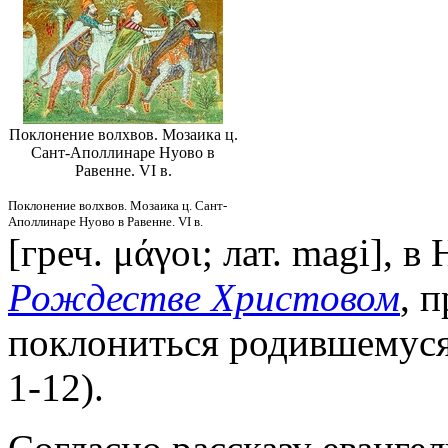
Поклонение волхвов. Мозаика ц.
Сант-Аполлинаре Нуово в
Равенне. VI в.
Поклонение волхвов. Мозаика ц. Сант-
Аполлинаре Нуово в Равенне. VI в.
[греч. μάγοι; лат. magi], 
Рождестве Христовом
, 
поклониться родившемус
1-12).