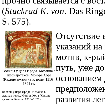
прочно связывается с вос
(
Stuckrad K
.
von
. Das Ring
S. 575).
Отсутствие 
указаний на
мотив, к-ры
путь, уже д
Волхвы у царя Ирода. Мозаика в
основанием
экзонар-тексе. Мон-рь Хора
(Кахрие-джами) в К-поле. 1316–
1321 гг.
предположен
Волхвы у царя Ирода. Мозаика в
экзонар-тексе. Мон-рь Хора (Кахрие-
развития ле
джами) в К-поле. 1316–1321 гг.