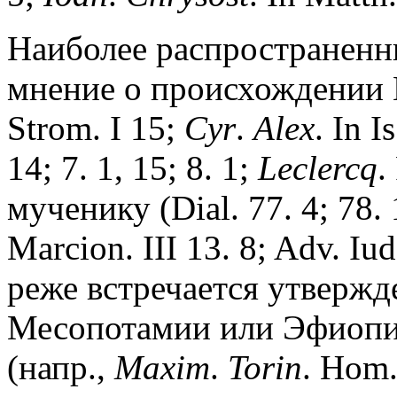
Наиболее распространенны
мнение о происхождении В
Strom. I 15;
Cyr
.
Alex
. In I
14; 7. 1, 15; 8. 1;
Leclercq
.
мученику (Dial. 77. 4; 78. 
Marcion. III 13. 8; Adv. I
реже встречается утвержд
Месопотамии или Эфиопи
(напр.,
Maxim
.
Torin
. Hom.