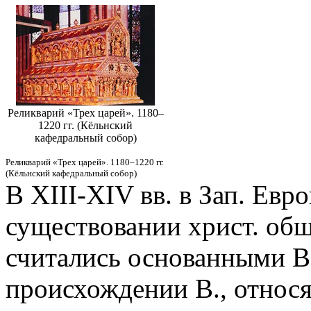
Реликварий «Трех царей». 1180–
1220 гг. (Кёльнский
кафедральный собор)
Реликварий «Трех царей». 1180–1220 гг.
(Кёльнский кафедральный собор)
В XIII-XIV вв. в Зап. Евр
существовании христ. общ
считались основанными В.
происхождении В., относя