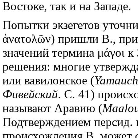
Востоке, так и на Западе.
Попытки экзегетов уточнит
ἀνατολῶν) пришли В., пр
значений термина μάγοι к
решения: многие утвержда
или вавилонское (
Yamauch
Фивейский
. С. 41) проис
называют Аравию (
Maalou
Подтверждением персид. 
происхождения В. может с