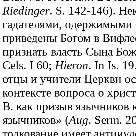
Riedinger
. S. 142-146). Н
гадателями, одержимыми б
приведены Богом в Вифлее
признать власть Сына Бож
Cels. I 60;
Hieron
. In Is. 19
отцы и учители Церкви ос
контексте вопроса о хрис
В. как призыв язычников 
язычников» (
Aug
. Serm. 20
толкование имеет антииуд