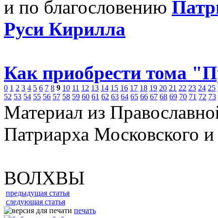
и по благословению
Патр
Руси Кирилла
Как приобрести тома "
0
1
2
3
4
5
6
7
8
9
10
11
12
13
14
15
16
17
18
19
20
21
22
23
24
25
52
53
54
55
56
57
58
59
60
61
62
63
64
65
66
67
68
69
70
71
72
73
Материал из Православно
Патриарха Московского и
ВОЛХВЫ
предыдущая статья
следующая статья
печать