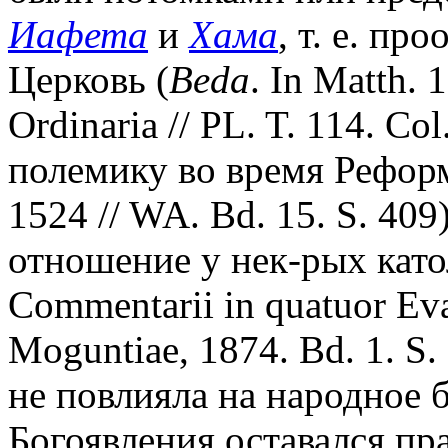
Иафета
и
Хама
, т. е. п
Церковь (
Beda
. In Matth. 
Ordinaria // PL. T. 114. Co
полемику во время Рефор
1524 // WA. Bd. 15. S. 409
отношение у нек-рых катол
Commentarii in quatuor Evan
Moguntiae, 1874. Bd. 1. S
не повлияла на народное б
Богоявления оставался пр