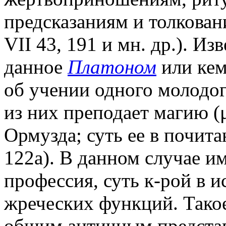
предсказаниям и толкован
VII 43, 191 и мн. др.). Из
данное
Платоном
или кем
об учении одного молодог
из них преподает магию (μ
Ормузда; суть ее в почита
122a). В данном случае и
профессия, суть к-рой в 
жреческих функций. Тако
общим античным представл