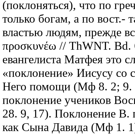
(поклоняться), что по гре
только богам, а по вост.-
властью людям, прежде вс
προσκυνέω // ThWNT. Bd. 6
евангелиста Матфея это с
«поклонение» Иисусу со с
Него помощи (Мф 8. 2; 9. 18
поклонение учеников Вос
28. 9, 17). Поклонение В.
как Сына Давида (Мф 1. 1)