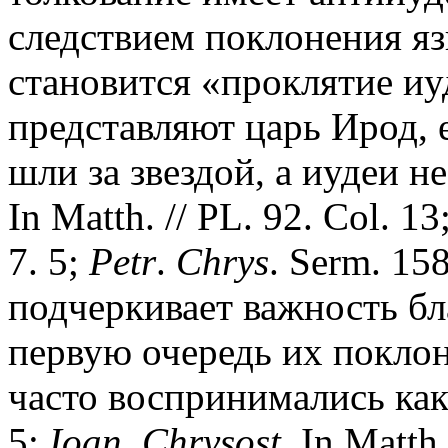
следствием поклонения я
становится «проклятие иу
представляют царь Ирод, 
шли за звездой, а иудеи н
In Matth. // PL. 92. Col. 13
7. 5;
Petr
.
Chrys
. Serm. 15
подчеркивает важность бл
первую очередь их поклон
часто воспринимались как
5;
Ioan
.
Chrysost
. In Matth.