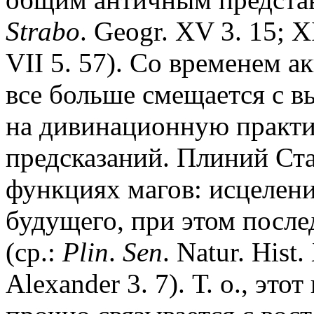
Strabo
. Geogr. XV 3. 15; X
VII 5. 57). Со временем а
все больше смещается с 
на дивинационную практи
предсказаний. Плиний Ста
функциях магов: исцелени
будущего, при этом после
(ср.:
Plin
.
Sen
. Natur. His
Alexander 3. 7). Т. о., эт