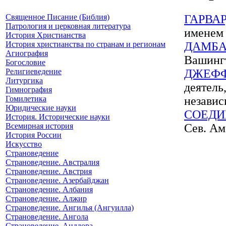
Священное Писание (Библия)
ГАРВА
Патрология и церковная литература
именем 
История Христианства
История христианства по странам и регионам
ДАМБА
Агиография
Вашингт
Богословие
Религиеведение
ДЖЕФ
Литургика
деятель
Гимнография
Гомилетика
незави
Юридические науки
СОЕДИ
История. Исторические науки
Всемирная история
Сев. Ам
История России
Искусство
Страноведение
Страноведение. Австралия
Страноведение. Австрия
Страноведение. Азербайджан
Страноведение. Албания
Страноведение. Алжир
Страноведение. Ангилья (Ангуилла)
Страноведение. Ангола
Страноведение. Анддора