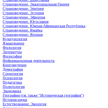
Страноведение. Экваториальная Гвинея
Страноведение. Эритрея
Страноведение. Эстония
Страноведение. Эфиопия
Страноведение. Югославия
Страноведение. Южная-Африканская Республика
Страноведение. Ямайка
Страноведение. Япония
Культурология
Языкознание
Филология
Литература
Философия
Информационная деятельность
Книговедение
Демография
Социология
Психология
Педагогика
Политология
Экономика
География (см. также "Историческая география")
История науки
Естествознание. Экология