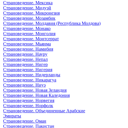
Страноведение. Мексика
Страноведение. Мидуэй
Страноведение. Микронезия
Страноведение. Мозамбик
Страноведение. Молдавия (Республика Молдова)
Страноведение. Монако
Страноведение. Монголия
Страноведение. Монтсеррат
Страноведение. Мьянма
Страноведение. Намибия
Страноведение. Науру
Страноведение. Непал
Страноведение. Нигер
Страноведение. Нигерия
Страноведение. Нидерланды
Страноведение. Никарагуа
Страноведение. Ниуэ
Страноведение. Новая Зеландия
Страноведение. Новая Каледония
Страноведение. Норвегия
Страноведение. Норфолк
Страноведение. Объединенные Арабские
Эмираты
Страноведение. Оман
Страноведение. Пакистан