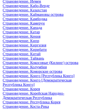
Страноведение. Йемен
Страноведение. Кабо-Верде
Страноведение. Казахстан
Страноведение. Каймановы острова
Страноведение. Камбоджа
Страноведение. Камерун
Страноведение. Канада
Страноведение. Катар
Страноведение. Кения
Страноведение. Кипр
Страноведение. Киргизия
Страноведение. Кирибати
Страноведение. Китай
Страноведение. Тайвань
Страноведение. Кокосовые (Килинг) острова
Страноведение. Колумбия
Страноведение. Коморские острова
Страноведение. Конго [Республика Конго]
Страноведение. Конго [Демократическая
Республика Конго]
Страноведение. Корея
Страноведение. Корейская Народно-
Демократическая Республика
Страноведение. Республика Корея
Страноведение. Коста-Рика