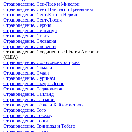
Страноведение. Сен-Пьер и Микелон
Страноведение. Сент-Винсент и Гренадины
Страноведение. Сент-Китс и Нервис
Страноведение. Сент-Люсия
Страноведение. Сербия
Страноведение. Сингапур
Страноведение. Сирия
Страноведение. Словакия
Страноведение. Словения
Страноведение. Соединенные Штаты Америки
(США)
Страноведение. Соломоновы острова
Страноведение. Сомали
Страноведение. Судан
Страноведение. Суринам
Страноведение. Сьерра Леоне
Страноведение. Таджикистан
Страноведение. Таиланд
Страноведение. Танзания
Страноведение. Тёркс и Кайкос острова
Страноведение. Того
Страноведение. Токелау
Страноведение. Тонга
Страноведение. Тринидад и Тобаго
Страноведение. Тувалу