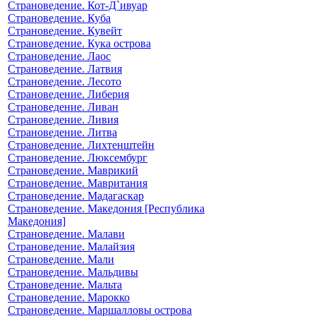
Страноведение. Кот-Д`ивуар
Страноведение. Куба
Страноведение. Кувейт
Страноведение. Кука острова
Страноведение. Лаос
Страноведение. Латвия
Страноведение. Лесото
Страноведение. Либерия
Страноведение. Ливан
Страноведение. Ливия
Страноведение. Литва
Страноведение. Лихтенштейн
Страноведение. Люксембург
Страноведение. Маврикий
Страноведение. Мавритания
Страноведение. Мадагаскар
Страноведение. Македония [Республика
Македония]
Страноведение. Малави
Страноведение. Малайзия
Страноведение. Мали
Страноведение. Мальдивы
Страноведение. Мальта
Страноведение. Марокко
Страноведение. Маршалловы острова