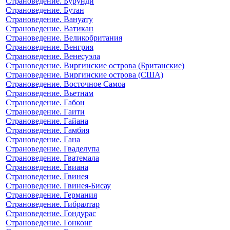
Страноведение. Бурунди
Страноведение. Бутан
Страноведение. Вануату
Страноведение. Ватикан
Страноведение. Великобритания
Страноведение. Венгрия
Страноведение. Венесуэла
Страноведение. Виргинские острова (Британские)
Страноведение. Виргинские острова (США)
Страноведение. Восточное Самоа
Страноведение. Вьетнам
Страноведение. Габон
Страноведение. Гаити
Страноведение. Гайана
Страноведение. Гамбия
Страноведение. Гана
Страноведение. Гваделупа
Страноведение. Гватемала
Страноведение. Гвиана
Страноведение. Гвинея
Страноведение. Гвинея-Бисау
Страноведение. Германия
Страноведение. Гибралтар
Страноведение. Гондурас
Страноведение. Гонконг