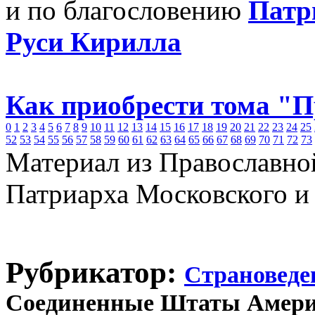
и по благословению
Патр
Руси Кирилла
Как приобрести тома "
0
1
2
3
4
5
6
7
8
9
10
11
12
13
14
15
16
17
18
19
20
21
22
23
24
25
52
53
54
55
56
57
58
59
60
61
62
63
64
65
66
67
68
69
70
71
72
73
Материал из Православно
Патриарха Московского и
Рубрикатор:
Страноведе
Соединенные Штаты Амер