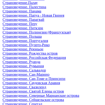
Страноведение.Палау
Страноведение. Палестина
Страноведение. Панама
Страноведение. Папуа - Новая Гвинея
Страноведение. Парагвай
Страноведение. Перу
Страноведение. Питкэрн
Страноведение. Полинезия (Французская)
Страноведение. Польша
Страноведение. Португалия
Страноведение. Пуэрто-Рико
Страноведение. Реюньон
Страноведение. Рождества остров
Страноведение. Российская Федерация
Страноведение. Руанда
Страноведение. Румыния
Страноведение. Сальвадор
Страноведение. Сан-Марино
Страноведение. Сан-Томе и Принсипи
Страноведение. Саудовская Аравия
Страноведение. Свазиленд
Страноведение. Святой Елены остров
Страноведение. Северные Марианские острова
Страноведение. Сейшельские острова
Страноведение. Сенегал