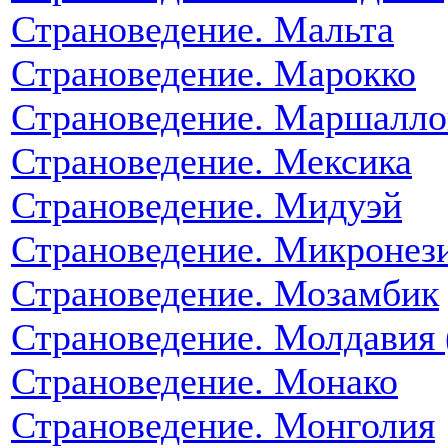
Страноведение. Мальта
Страноведение. Марокко
Страноведение. Маршалло
Страноведение. Мексика
Страноведение. Мидуэй
Страноведение. Микронез
Страноведение. Мозамбик
Страноведение. Молдавия 
Страноведение. Монако
Страноведение. Монголия