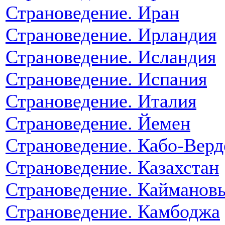
Страноведение. Иран
Страноведение. Ирландия
Страноведение. Исландия
Страноведение. Испания
Страноведение. Италия
Страноведение. Йемен
Страноведение. Кабо-Верд
Страноведение. Казахстан
Страноведение. Кайманов
Страноведение. Камбоджа