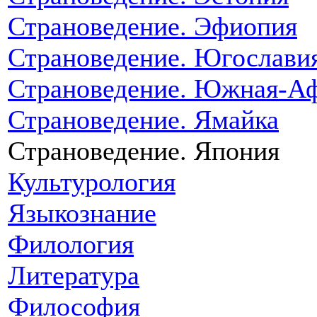
Страноведение. Эфиопия
Страноведение. Югослави
Страноведение. Южная-Аф
Страноведение. Ямайка
Страноведение. Япония
Культурология
Языкознание
Филология
Литература
Философия