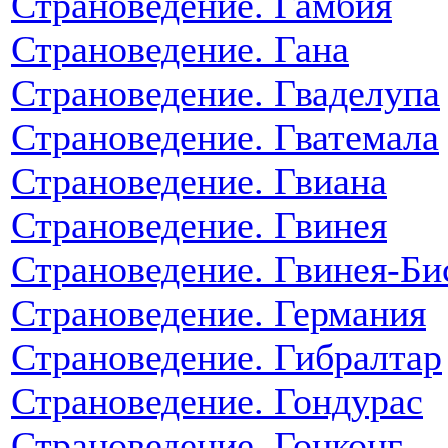
Страноведение. Гамбия
Страноведение. Гана
Страноведение. Гваделупа
Страноведение. Гватемала
Страноведение. Гвиана
Страноведение. Гвинея
Страноведение. Гвинея-Би
Страноведение. Германия
Страноведение. Гибралтар
Страноведение. Гондурас
Страноведение. Гонконг