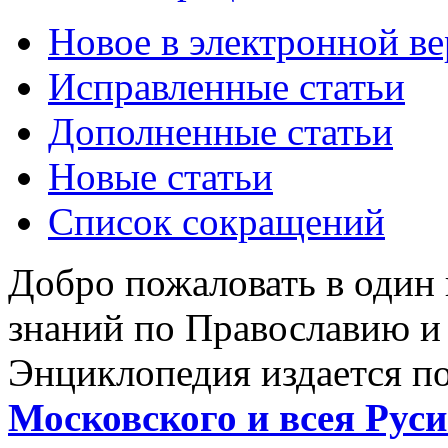
Новое в электронной в
Исправленные статьи
Дополненные статьи
Новые статьи
Список сокращений
Добро пожаловать в один
знаний по Православию и
Энциклопедия издается п
Московского и всея Руси