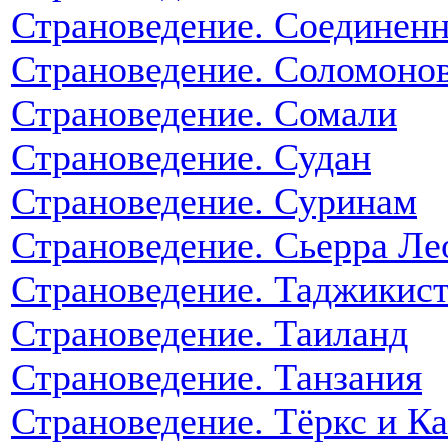
Страноведение. Соедине
Страноведение. Соломоно
Страноведение. Сомали
Страноведение. Судан
Страноведение. Суринам
Страноведение. Сьерра Ле
Страноведение. Таджикис
Страноведение. Таиланд
Страноведение. Танзания
Страноведение. Тёркс и Ка