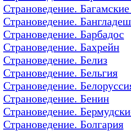
Страноведение. Багамские
Страноведение. Бангладеш
Страноведение. Барбадос
Страноведение. Бахрейн
Страноведение. Белиз
Страноведение. Бельгия
Страноведение. Белорусси
Страноведение. Бенин
Страноведение. Бермудски
Страноведение. Болгария