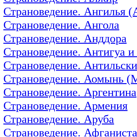
Страноведение. Ангилья (
Страноведение. Ангола
Страноведение. Анддора
Страноведение. Антигуа и
Страноведение. Антильски
Страноведение. Аомынь (
Страноведение. Аргентина
Страноведение. Армения
Страноведение. Аруба
Страноведение. Афганист