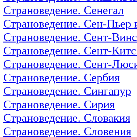
Страноведение. Сенегал
Страноведение. Сен-Пьер
Страноведение. Сент-Винс
Страноведение. Сент-Китс
Страноведение. Сент-Люс
Страноведение. Сербия
Страноведение. Сингапур
Страноведение. Сирия
Страноведение. Словакия
Страноведение. Словения