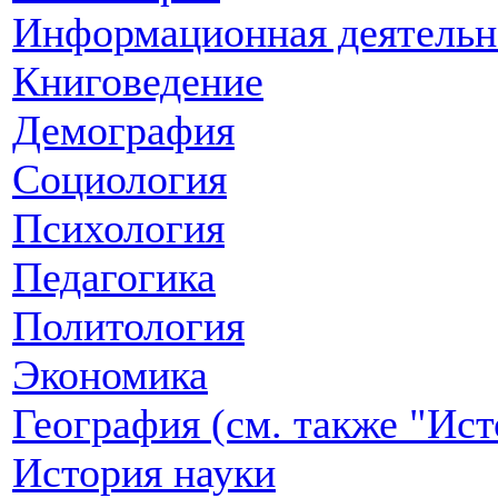
Информационная деятельн
Книговедение
Демография
Социология
Психология
Педагогика
Политология
Экономика
География (см. также "Ист
История науки