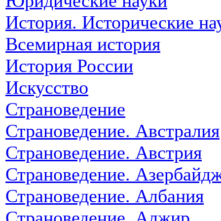
Юридические науки
История. Исторические на
Всемирная история
История России
Искусство
Страноведение
Страноведение. Австралия
Страноведение. Австрия
Страноведение. Азербайд
Страноведение. Албания
Страноведение. Алжир