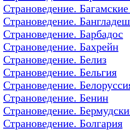
Страноведение. Багамские
Страноведение. Бангладеш
Страноведение. Барбадос
Страноведение. Бахрейн
Страноведение. Белиз
Страноведение. Бельгия
Страноведение. Белорусси
Страноведение. Бенин
Страноведение. Бермудски
Страноведение. Болгария