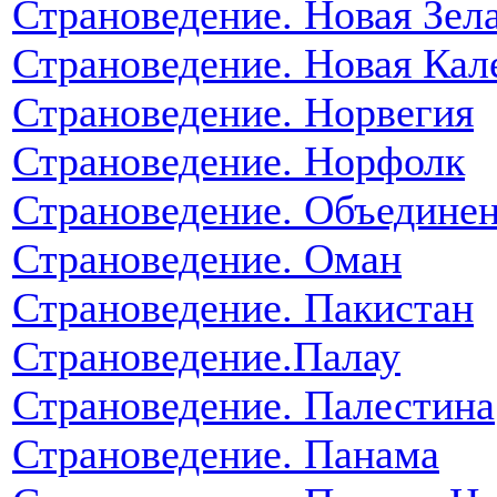
Страноведение. Новая Зел
Страноведение. Новая Кал
Страноведение. Норвегия
Страноведение. Норфолк
Страноведение. Объедине
Страноведение. Оман
Страноведение. Пакистан
Страноведение.Палау
Страноведение. Палестина
Страноведение. Панама