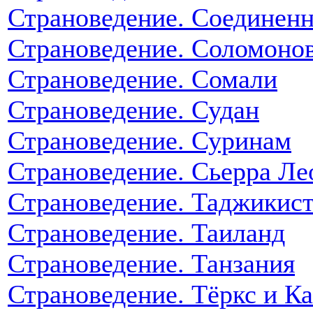
Страноведение. Соедине
Страноведение. Соломоно
Страноведение. Сомали
Страноведение. Судан
Страноведение. Суринам
Страноведение. Сьерра Ле
Страноведение. Таджикис
Страноведение. Таиланд
Страноведение. Танзания
Страноведение. Тёркс и Ка