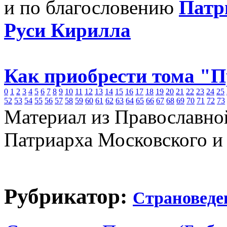
и по благословению
Патр
Руси Кирилла
Как приобрести тома "
0
1
2
3
4
5
6
7
8
9
10
11
12
13
14
15
16
17
18
19
20
21
22
23
24
25
52
53
54
55
56
57
58
59
60
61
62
63
64
65
66
67
68
69
70
71
72
73
Материал из Православно
Патриарха Московского и
Рубрикатор:
Страноведе