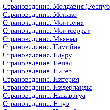
Страноведение. Молдавия (Респуб
Страноведение. Монако
Страноведение. Монголия
Страноведение. Монтсеррат
Страноведение. Мьянма
Страноведение. Намибия
Страноведение. Науру
Страноведение. Непал
Страноведение. Нигер
Страноведение. Нигерия
Страноведение. Нидерланды
Страноведение. Никарагуа
Страноведение. Ниуэ