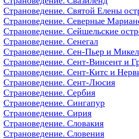
Страноведение. Свазиленд
Страноведение. Святой Елены ост
Страноведение. Северные Мариан
Страноведение. Сейшельские остр
Страноведение. Сенегал
Страноведение. Сен-Пьер и Мике
Страноведение. Сент-Винсент и 
Страноведение. Сент-Китс и Нерв
Страноведение. Сент-Люсия
Страноведение. Сербия
Страноведение. Сингапур
Страноведение. Сирия
Страноведение. Словакия
Страноведение. Словения