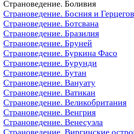
Страноведение. Боливия
Страноведение. Босния и Герцего
Страноведение. Ботсвана
Страноведение. Бразилия
Страноведение. Бруней
Страноведение. Буркина Фасо
Страноведение. Бурунди
Страноведение. Бутан
Страноведение. Вануату
Страноведение. Ватикан
Страноведение. Великобритания
Страноведение. Венгрия
Страноведение. Венесуэла
Страноведение. Виргинские остро