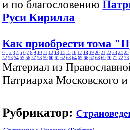
и по благословению
Патр
Руси Кирилла
Как приобрести тома "
0
1
2
3
4
5
6
7
8
9
10
11
12
13
14
15
16
17
18
19
20
21
22
23
24
25
52
53
54
55
56
57
58
59
60
61
62
63
64
65
66
67
68
69
70
71
72
73
Материал из Православно
Патриарха Московского и
Рубрикатор:
Страноведе