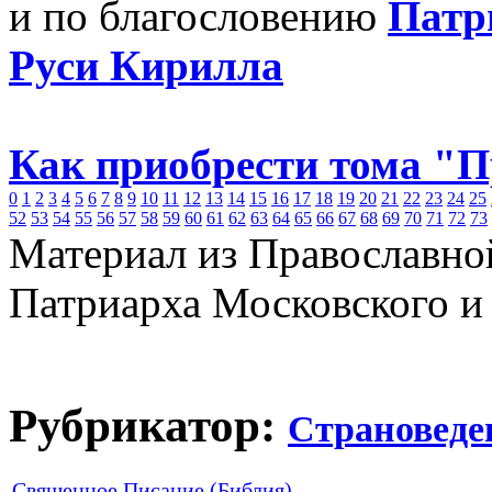
и по благословению
Патр
Руси Кирилла
Как приобрести тома "
0
1
2
3
4
5
6
7
8
9
10
11
12
13
14
15
16
17
18
19
20
21
22
23
24
25
52
53
54
55
56
57
58
59
60
61
62
63
64
65
66
67
68
69
70
71
72
73
Материал из Православно
Патриарха Московского и
Рубрикатор:
Страноведе
Священное Писание (Библия)