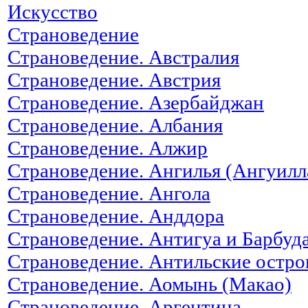
Искусство
Страноведение
Страноведение. Австралия
Страноведение. Австрия
Страноведение. Азербайджан
Страноведение. Албания
Страноведение. Алжир
Страноведение. Ангилья (Ангуилл
Страноведение. Ангола
Страноведение. Анддора
Страноведение. Антигуа и Барбуд
Страноведение. Антильские остро
Страноведение. Аомынь (Макао)
Страноведение. Аргентина