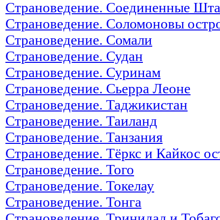
Страноведение. Соединенные Шт
Страноведение. Соломоновы остр
Страноведение. Сомали
Страноведение. Судан
Страноведение. Суринам
Страноведение. Сьерра Леоне
Страноведение. Таджикистан
Страноведение. Таиланд
Страноведение. Танзания
Страноведение. Тёркс и Кайкос ос
Страноведение. Того
Страноведение. Токелау
Страноведение. Тонга
Страноведение. Тринидад и Тобаг