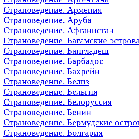
Страноведение. Армения
Страноведение. Аруба
Страноведение. Афганистан
Страноведение. Багамские остров
Страноведение. Бангладеш
Страноведение. Барбадос
Страноведение. Бахрейн
Страноведение. Белиз
Страноведение. Бельгия
Страноведение. Белоруссия
Страноведение. Бенин
Страноведение. Бермудские остро
Страноведение. Болгария