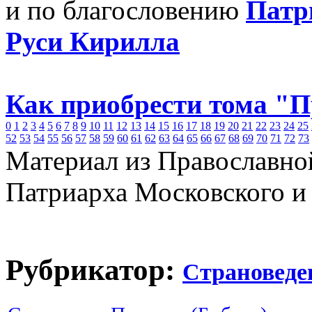
и по благословению
Патр
Руси Кирилла
Как приобрести тома "
0
1
2
3
4
5
6
7
8
9
10
11
12
13
14
15
16
17
18
19
20
21
22
23
24
25
52
53
54
55
56
57
58
59
60
61
62
63
64
65
66
67
68
69
70
71
72
73
Материал из Православно
Патриарха Московского и
Рубрикатор:
Страноведе