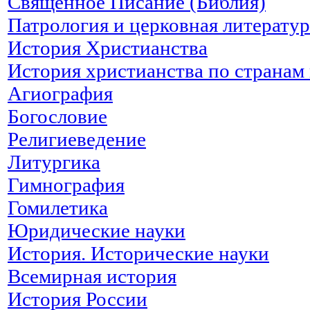
Священное Писание (Библия)
Патрология и церковная литератур
История Христианства
История христианства по странам
Агиография
Богословие
Религиеведение
Литургика
Гимнография
Гомилетика
Юридические науки
История. Исторические науки
Всемирная история
История России