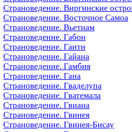
Страноведение. Виргинские остр
Страноведение. Восточное Самоа
Страноведение. Вьетнам
Страноведение. Габон
Страноведение. Гаити
Страноведение. Гайана
Страноведение. Гамбия
Страноведение. Гана
Страноведение. Гваделупа
Страноведение. Гватемала
Страноведение. Гвиана
Страноведение. Гвинея
Страноведение. Гвинея-Бисау