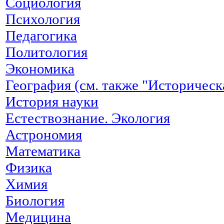
Социология
Психология
Педагогика
Политология
Экономика
География (см. также "Историческ
История науки
Естествознание. Экология
Астрономия
Математика
Физика
Химия
Биология
Медицина