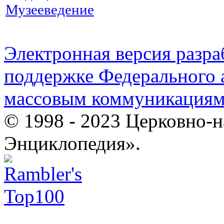
Музееведение
Электронная версия разр
поддержке Федерального а
массовым коммуникация
© 1998 - 2023 Церковно-
Энциклопедия».