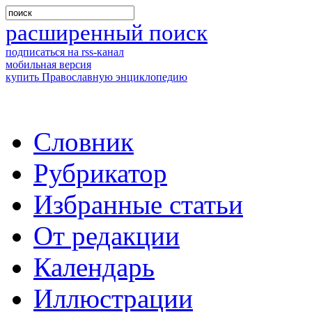
расширенный поиск
подписаться на rss-канал
мобильная версия
купить Православную энциклопедию
Словник
Рубрикатор
Избранные статьи
От редакции
Календарь
Иллюстрации