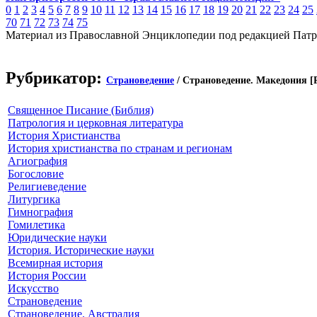
0
1
2
3
4
5
6
7
8
9
10
11
12
13
14
15
16
17
18
19
20
21
22
23
24
25
70
71
72
73
74
75
Материал из Православной Энциклопедии под редакцией Патр
Рубрикатор:
Страноведение
/ Страноведение. Македония [
Священное Писание (Библия)
Патрология и церковная литература
История Христианства
История христианства по странам и регионам
Агиография
Богословие
Религиеведение
Литургика
Гимнография
Гомилетика
Юридические науки
История. Исторические науки
Всемирная история
История России
Искусство
Страноведение
Страноведение. Австралия