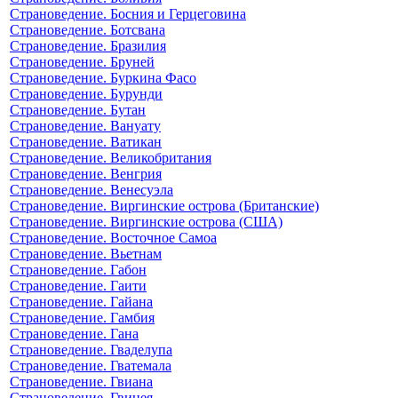
Страноведение. Босния и Герцеговина
Страноведение. Ботсвана
Страноведение. Бразилия
Страноведение. Бруней
Страноведение. Буркина Фасо
Страноведение. Бурунди
Страноведение. Бутан
Страноведение. Вануату
Страноведение. Ватикан
Страноведение. Великобритания
Страноведение. Венгрия
Страноведение. Венесуэла
Страноведение. Виргинские острова (Британские)
Страноведение. Виргинские острова (США)
Страноведение. Восточное Самоа
Страноведение. Вьетнам
Страноведение. Габон
Страноведение. Гаити
Страноведение. Гайана
Страноведение. Гамбия
Страноведение. Гана
Страноведение. Гваделупа
Страноведение. Гватемала
Страноведение. Гвиана
Страноведение. Гвинея