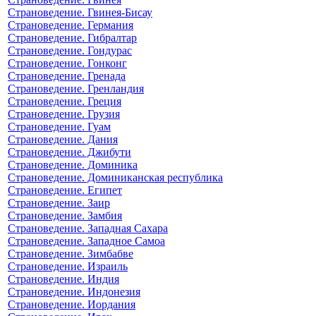
Страноведение. Гвинея-Бисау
Страноведение. Германия
Страноведение. Гибралтар
Страноведение. Гондурас
Страноведение. Гонконг
Страноведение. Гренада
Страноведение. Гренландия
Страноведение. Греция
Страноведение. Грузия
Страноведение. Гуам
Страноведение. Дания
Страноведение. Джибути
Страноведение. Доминика
Страноведение. Доминиканская республика
Страноведение. Египет
Страноведение. Заир
Страноведение. Замбия
Страноведение. Западная Сахара
Страноведение. Западное Самоа
Страноведение. Зимбабве
Страноведение. Израиль
Страноведение. Индия
Страноведение. Индонезия
Страноведение. Иордания