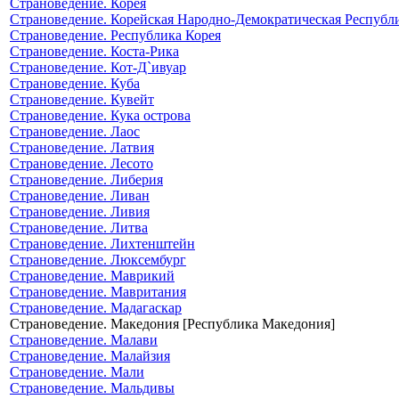
Страноведение. Корея
Страноведение. Корейская Народно-Демократическая Республ
Страноведение. Республика Корея
Страноведение. Коста-Рика
Страноведение. Кот-Д`ивуар
Страноведение. Куба
Страноведение. Кувейт
Страноведение. Кука острова
Страноведение. Лаос
Страноведение. Латвия
Страноведение. Лесото
Страноведение. Либерия
Страноведение. Ливан
Страноведение. Ливия
Страноведение. Литва
Страноведение. Лихтенштейн
Страноведение. Люксембург
Страноведение. Маврикий
Страноведение. Мавритания
Страноведение. Мадагаскар
Страноведение. Македония [Республика Македония]
Страноведение. Малави
Страноведение. Малайзия
Страноведение. Мали
Страноведение. Мальдивы