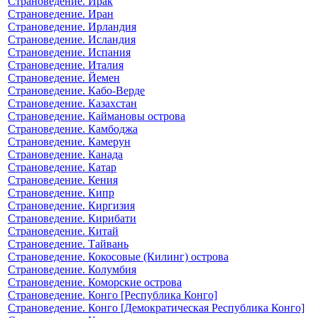
Страноведение. Ирак
Страноведение. Иран
Страноведение. Ирландия
Страноведение. Исландия
Страноведение. Испания
Страноведение. Италия
Страноведение. Йемен
Страноведение. Кабо-Верде
Страноведение. Казахстан
Страноведение. Каймановы острова
Страноведение. Камбоджа
Страноведение. Камерун
Страноведение. Канада
Страноведение. Катар
Страноведение. Кения
Страноведение. Кипр
Страноведение. Киргизия
Страноведение. Кирибати
Страноведение. Китай
Страноведение. Тайвань
Страноведение. Кокосовые (Килинг) острова
Страноведение. Колумбия
Страноведение. Коморские острова
Страноведение. Конго [Республика Конго]
Страноведение. Конго [Демократическая Республика Конго]