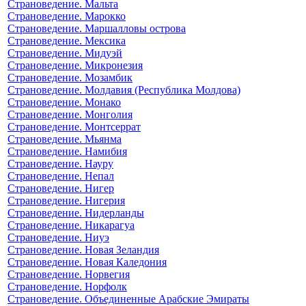
Страноведение. Мальта
Страноведение. Марокко
Страноведение. Маршалловы острова
Страноведение. Мексика
Страноведение. Мидуэй
Страноведение. Микронезия
Страноведение. Мозамбик
Страноведение. Молдавия (Республика Молдова)
Страноведение. Монако
Страноведение. Монголия
Страноведение. Монтсеррат
Страноведение. Мьянма
Страноведение. Намибия
Страноведение. Науру
Страноведение. Непал
Страноведение. Нигер
Страноведение. Нигерия
Страноведение. Нидерланды
Страноведение. Никарагуа
Страноведение. Ниуэ
Страноведение. Новая Зеландия
Страноведение. Новая Каледония
Страноведение. Норвегия
Страноведение. Норфолк
Страноведение. Объединенные Арабские Эмираты