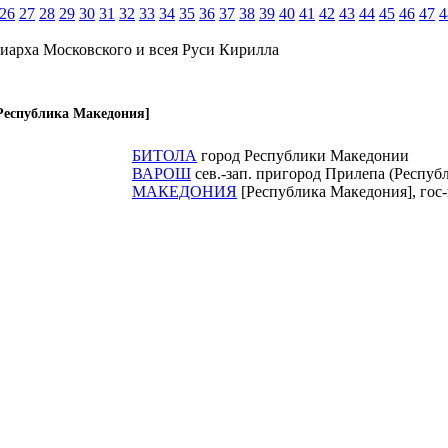
26
27
28
29
30
31
32
33
34
35
36
37
38
39
40
41
42
43
44
45
46
47
4
иарха Московского и всея Руси Кирилла
Республика Македония]
БИТОЛА
город Республики Македонии
ВАРОШ
сев.-зап. пригород Прилепа (Респуб
МАКЕДОНИЯ
[Республика Македония], гос-