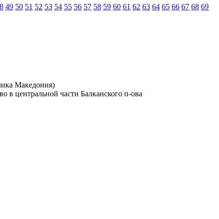
8
49
50
51
52
53
54
55
56
57
58
59
60
61
62
63
64
65
66
67
68
69
лика Македония)
во в центральной части Балканского п-ова