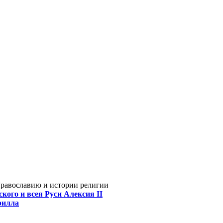
Православию и истории религии
кого и всея Руси Алексия II
рилла