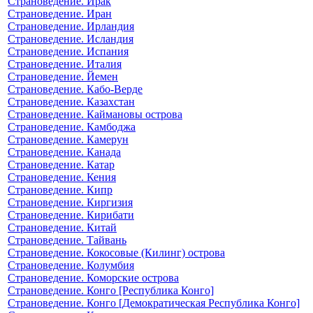
Страноведение. Ирак
Страноведение. Иран
Страноведение. Ирландия
Страноведение. Исландия
Страноведение. Испания
Страноведение. Италия
Страноведение. Йемен
Страноведение. Кабо-Верде
Страноведение. Казахстан
Страноведение. Каймановы острова
Страноведение. Камбоджа
Страноведение. Камерун
Страноведение. Канада
Страноведение. Катар
Страноведение. Кения
Страноведение. Кипр
Страноведение. Киргизия
Страноведение. Кирибати
Страноведение. Китай
Страноведение. Тайвань
Страноведение. Кокосовые (Килинг) острова
Страноведение. Колумбия
Страноведение. Коморские острова
Страноведение. Конго [Республика Конго]
Страноведение. Конго [Демократическая Республика Конго]