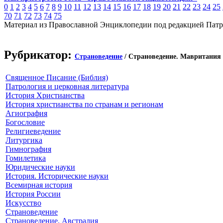
0
1
2
3
4
5
6
7
8
9
10
11
12
13
14
15
16
17
18
19
20
21
22
23
24
25
70
71
72
73
74
75
Материал из Православной Энциклопедии под редакцией Патр
Рубрикатор:
Страноведение
/ Страноведение. Мавритания
Священное Писание (Библия)
Патрология и церковная литература
История Христианства
История христианства по странам и регионам
Агиография
Богословие
Религиеведение
Литургика
Гимнография
Гомилетика
Юридические науки
История. Исторические науки
Всемирная история
История России
Искусство
Страноведение
Страноведение. Австралия