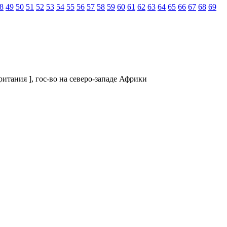
8
49
50
51
52
53
54
55
56
57
58
59
60
61
62
63
64
65
66
67
68
69
тания ], гос-во на северо-западе Африки