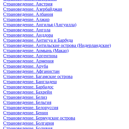
Страноведение. Австрия
Страноведение. Азербайджан
Страноведение. Албания
Страноведение. Алжир
Страноведение. Ангилья (Ангуилла)
Страноведение. Ангола
Страноведение. Анддора
Страноведение. Антигуа и Барбуда
Страноведение. Антильские острова (Нидерландские)
Страноведение. Аомынь (Макао)
Страноведение. Аргентина
Страноведение. Армения
Страноведение. Аруба
Страноведение. Афганистан
Страноведение. Багамские острова
Страноведение. Бангладеш
Страноведение. Барбадос
Страноведение. Бахрейн
Страноведение. Белиз
Страноведение. Бельгия
Страноведение. Белоруссия
Страноведение. Бенин
Страноведение. Бермудские острова
Страноведение. Болгария
Страноведение. Боливия