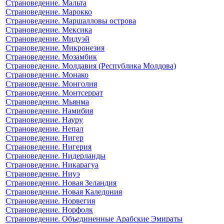
Страноведение. Мальта
Страноведение. Марокко
Страноведение. Маршалловы острова
Страноведение. Мексика
Страноведение. Мидуэй
Страноведение. Микронезия
Страноведение. Мозамбик
Страноведение. Молдавия (Республика Молдова)
Страноведение. Монако
Страноведение. Монголия
Страноведение. Монтсеррат
Страноведение. Мьянма
Страноведение. Намибия
Страноведение. Науру
Страноведение. Непал
Страноведение. Нигер
Страноведение. Нигерия
Страноведение. Нидерланды
Страноведение. Никарагуа
Страноведение. Ниуэ
Страноведение. Новая Зеландия
Страноведение. Новая Каледония
Страноведение. Норвегия
Страноведение. Норфолк
Страноведение. Объединенные Арабские Эмираты