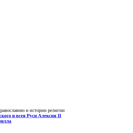
Православию и истории религии
кого и всея Руси Алексия II
рилла