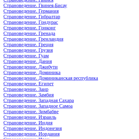
Страноведение. Гвинея-Бисау
Страноведение. Германия
Страноведение. Гибралтар
Страноведение. Гондурас
Страноведение. Гонконг
Страноведение. Гренада
Страноведение. Гренландия
Страноведение. Греция
Страноведение. Грузия
Страноведение. Гуам
Страноведение. Дания
Страноведение. Джибути
Страноведение. Доминика
Страноведение. Доминиканская республика
Страноведение. Египет
Страноведение. Заир
Страноведение. Замбия
Страноведение. Западная Сахара
Страноведение. Западное Самоа
Страноведение. Зимбабве
Страноведение. Израиль
Страноведение. Индия
Страноведение. Индонезия
Страноведение. Иордания