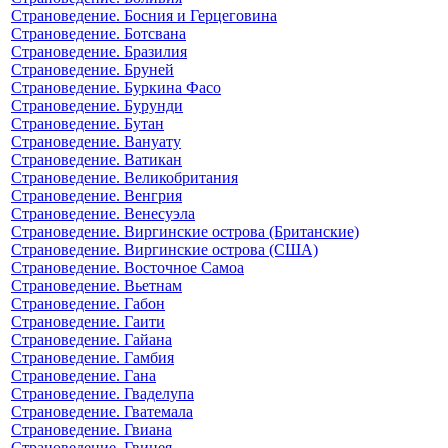
Страноведение. Босния и Герцеговина
Страноведение. Ботсвана
Страноведение. Бразилия
Страноведение. Бруней
Страноведение. Буркина Фасо
Страноведение. Бурунди
Страноведение. Бутан
Страноведение. Вануату
Страноведение. Ватикан
Страноведение. Великобритания
Страноведение. Венгрия
Страноведение. Венесуэла
Страноведение. Виргинские острова (Британские)
Страноведение. Виргинские острова (США)
Страноведение. Восточное Самоа
Страноведение. Вьетнам
Страноведение. Габон
Страноведение. Гаити
Страноведение. Гайана
Страноведение. Гамбия
Страноведение. Гана
Страноведение. Гваделупа
Страноведение. Гватемала
Страноведение. Гвиана
Страноведение. Гвинея