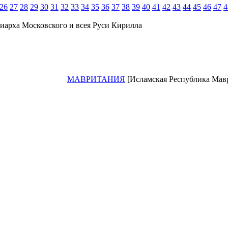
26
27
28
29
30
31
32
33
34
35
36
37
38
39
40
41
42
43
44
45
46
47
4
иарха Московского и всея Руси Кирилла
МАВРИТАНИЯ
[Исламская Республика Маври