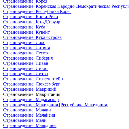
Страноведение. Корея
Страноведение. Корейская Народно-Демократическая Республ
Страноведение. Республика Корея
Страноведение. Коста-Рика
Страноведение. Кот-Д`ивуар
Страноведение. Куба
Страноведение. Кувейт
Страноведение. Кука острова
Страноведение. Лаос
Страноведение. Латвия
Страноведение. Лесото
Страноведение. Либерия
Страноведение. Ливан
Страноведение. Ливия
Страноведение. Литва
Страноведение. Лихтенштейн
Страноведение. Люксембург
Страноведение. Маврикий
Страноведение. Мавритания
Страноведение. Мадагаскар
Страноведение. Македония [Республика Македония]
Страноведение. Малави
Страноведение. Малайзия
Страноведение. Мали
Страноведение. Мальдивы