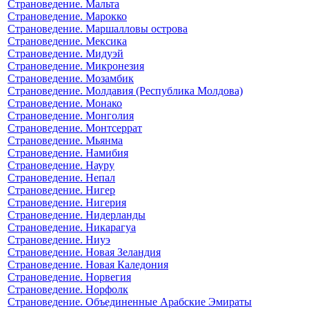
Страноведение. Мальта
Страноведение. Марокко
Страноведение. Маршалловы острова
Страноведение. Мексика
Страноведение. Мидуэй
Страноведение. Микронезия
Страноведение. Мозамбик
Страноведение. Молдавия (Республика Молдова)
Страноведение. Монако
Страноведение. Монголия
Страноведение. Монтсеррат
Страноведение. Мьянма
Страноведение. Намибия
Страноведение. Науру
Страноведение. Непал
Страноведение. Нигер
Страноведение. Нигерия
Страноведение. Нидерланды
Страноведение. Никарагуа
Страноведение. Ниуэ
Страноведение. Новая Зеландия
Страноведение. Новая Каледония
Страноведение. Норвегия
Страноведение. Норфолк
Страноведение. Объединенные Арабские Эмираты