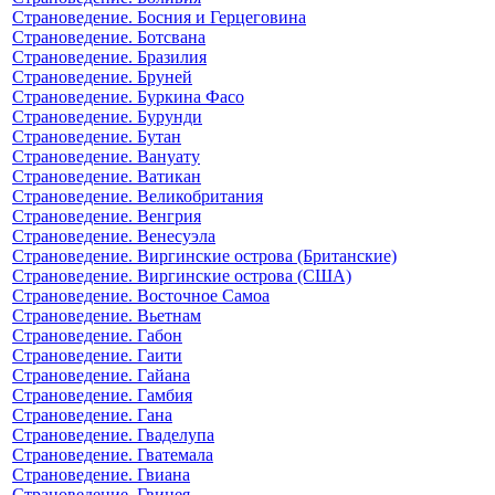
Страноведение. Босния и Герцеговина
Страноведение. Ботсвана
Страноведение. Бразилия
Страноведение. Бруней
Страноведение. Буркина Фасо
Страноведение. Бурунди
Страноведение. Бутан
Страноведение. Вануату
Страноведение. Ватикан
Страноведение. Великобритания
Страноведение. Венгрия
Страноведение. Венесуэла
Страноведение. Виргинские острова (Британские)
Страноведение. Виргинские острова (США)
Страноведение. Восточное Самоа
Страноведение. Вьетнам
Страноведение. Габон
Страноведение. Гаити
Страноведение. Гайана
Страноведение. Гамбия
Страноведение. Гана
Страноведение. Гваделупа
Страноведение. Гватемала
Страноведение. Гвиана
Страноведение. Гвинея