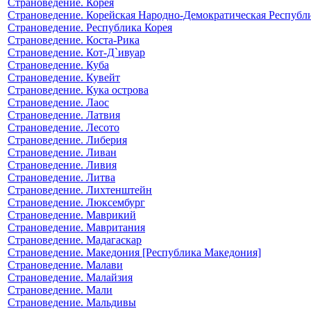
Страноведение. Корея
Страноведение. Корейская Народно-Демократическая Республ
Страноведение. Республика Корея
Страноведение. Коста-Рика
Страноведение. Кот-Д`ивуар
Страноведение. Куба
Страноведение. Кувейт
Страноведение. Кука острова
Страноведение. Лаос
Страноведение. Латвия
Страноведение. Лесото
Страноведение. Либерия
Страноведение. Ливан
Страноведение. Ливия
Страноведение. Литва
Страноведение. Лихтенштейн
Страноведение. Люксембург
Страноведение. Маврикий
Страноведение. Мавритания
Страноведение. Мадагаскар
Страноведение. Македония [Республика Македония]
Страноведение. Малави
Страноведение. Малайзия
Страноведение. Мали
Страноведение. Мальдивы