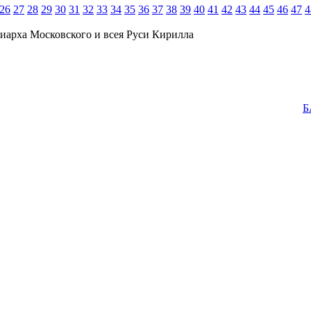
26
27
28
29
30
31
32
33
34
35
36
37
38
39
40
41
42
43
44
45
46
47
4
иарха Московского и всея Руси Кирилла
Б