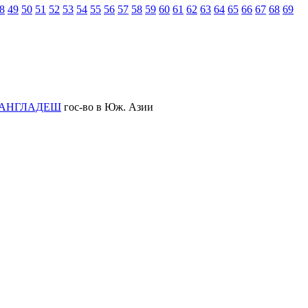
8
49
50
51
52
53
54
55
56
57
58
59
60
61
62
63
64
65
66
67
68
69
АНГЛАДЕШ
гос-во в Юж. Азии