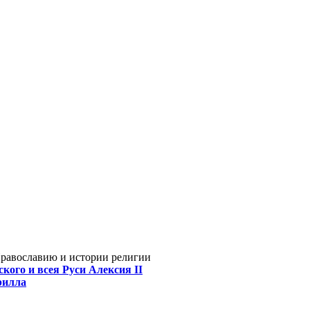
Православию и истории религии
кого и всея Руси Алексия II
рилла