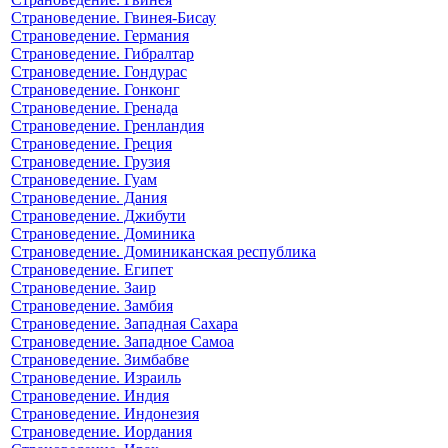
Страноведение. Гвинея-Бисау
Страноведение. Германия
Страноведение. Гибралтар
Страноведение. Гондурас
Страноведение. Гонконг
Страноведение. Гренада
Страноведение. Гренландия
Страноведение. Греция
Страноведение. Грузия
Страноведение. Гуам
Страноведение. Дания
Страноведение. Джибути
Страноведение. Доминика
Страноведение. Доминиканская республика
Страноведение. Египет
Страноведение. Заир
Страноведение. Замбия
Страноведение. Западная Сахара
Страноведение. Западное Самоа
Страноведение. Зимбабве
Страноведение. Израиль
Страноведение. Индия
Страноведение. Индонезия
Страноведение. Иордания