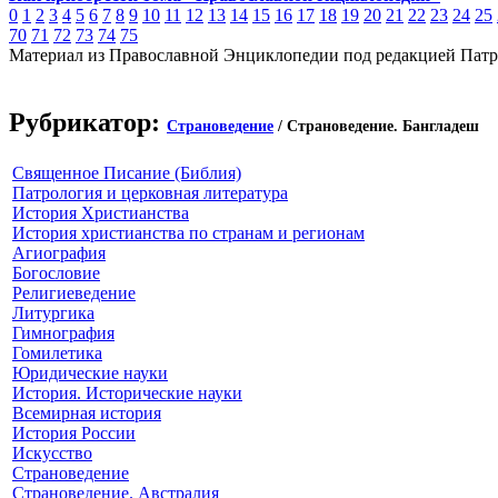
0
1
2
3
4
5
6
7
8
9
10
11
12
13
14
15
16
17
18
19
20
21
22
23
24
25
70
71
72
73
74
75
Материал из Православной Энциклопедии под редакцией Патр
Рубрикатор:
Страноведение
/ Страноведение. Бангладеш
Священное Писание (Библия)
Патрология и церковная литература
История Христианства
История христианства по странам и регионам
Агиография
Богословие
Религиеведение
Литургика
Гимнография
Гомилетика
Юридические науки
История. Исторические науки
Всемирная история
История России
Искусство
Страноведение
Страноведение. Австралия