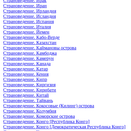
Страноведение. Ирак
Страноведение. Иран
Страноведение. Ирландия
Страноведение. Исландия
Страноведение. Испания
Страноведение. Италия
Страноведение. Йемен
Страноведение. Кабо-Верде
Страноведение. Казахстан
Страноведение. Каймановы острова
Страноведение. Камбоджа
Страноведение. Камерун
Страноведение. Канада
Страноведение. Катар
Страноведение. Кения
Страноведение. Кипр
Страноведение. Киргизия
Страноведение. Кирибати
Страноведение. Китай
Страноведение. Тайвань
Страноведение. Кокосовые (Килинг) острова
Страноведение. Колумбия
Страноведение. Коморские острова
Страноведение. Конго [Республика Конго]
Страноведение. Конго [Демократическая Республика Конго]