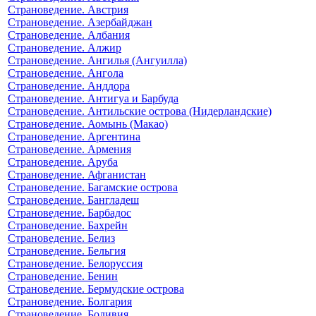
Страноведение. Австрия
Страноведение. Азербайджан
Страноведение. Албания
Страноведение. Алжир
Страноведение. Ангилья (Ангуилла)
Страноведение. Ангола
Страноведение. Анддора
Страноведение. Антигуа и Барбуда
Страноведение. Антильские острова (Нидерландские)
Страноведение. Аомынь (Макао)
Страноведение. Аргентина
Страноведение. Армения
Страноведение. Аруба
Страноведение. Афганистан
Страноведение. Багамские острова
Страноведение. Бангладеш
Страноведение. Барбадос
Страноведение. Бахрейн
Страноведение. Белиз
Страноведение. Бельгия
Страноведение. Белоруссия
Страноведение. Бенин
Страноведение. Бермудские острова
Страноведение. Болгария
Страноведение. Боливия