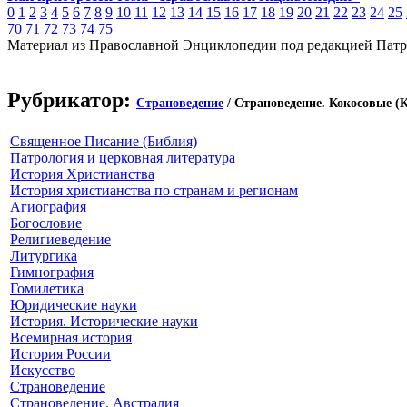
0
1
2
3
4
5
6
7
8
9
10
11
12
13
14
15
16
17
18
19
20
21
22
23
24
25
70
71
72
73
74
75
Материал из Православной Энциклопедии под редакцией Патр
Рубрикатор:
Страноведение
/ Страноведение. Кокосовые (
Священное Писание (Библия)
Патрология и церковная литература
История Христианства
История христианства по странам и регионам
Агиография
Богословие
Религиеведение
Литургика
Гимнография
Гомилетика
Юридические науки
История. Исторические науки
Всемирная история
История России
Искусство
Страноведение
Страноведение. Австралия