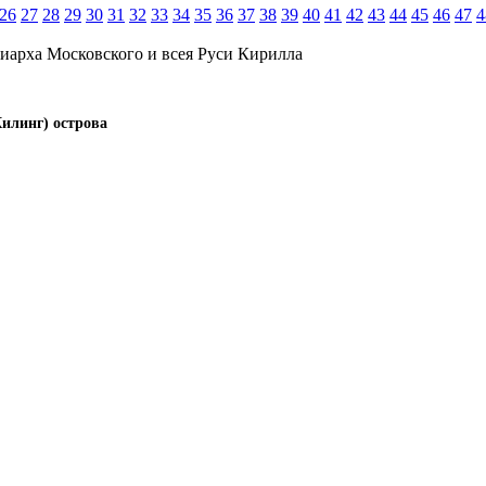
26
27
28
29
30
31
32
33
34
35
36
37
38
39
40
41
42
43
44
45
46
47
4
иарха Московского и всея Руси Кирилла
Килинг) острова