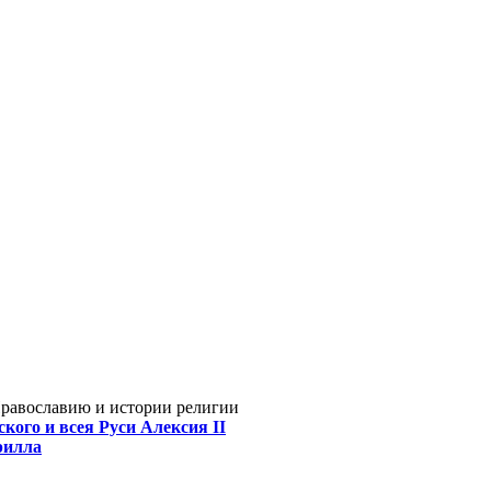
Православию и истории религии
кого и всея Руси Алексия II
рилла