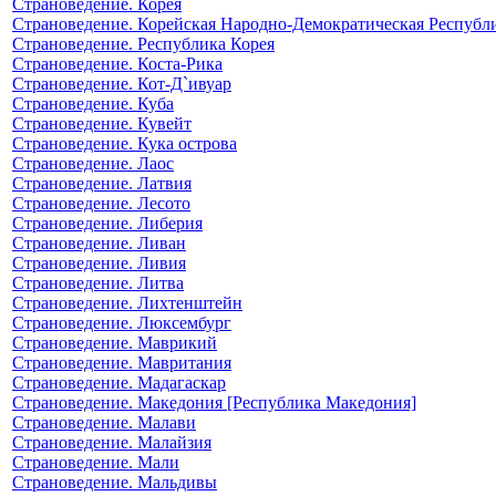
Страноведение. Корея
Страноведение. Корейская Народно-Демократическая Республ
Страноведение. Республика Корея
Страноведение. Коста-Рика
Страноведение. Кот-Д`ивуар
Страноведение. Куба
Страноведение. Кувейт
Страноведение. Кука острова
Страноведение. Лаос
Страноведение. Латвия
Страноведение. Лесото
Страноведение. Либерия
Страноведение. Ливан
Страноведение. Ливия
Страноведение. Литва
Страноведение. Лихтенштейн
Страноведение. Люксембург
Страноведение. Маврикий
Страноведение. Мавритания
Страноведение. Мадагаскар
Страноведение. Македония [Республика Македония]
Страноведение. Малави
Страноведение. Малайзия
Страноведение. Мали
Страноведение. Мальдивы