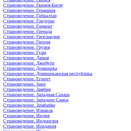
Страноведение. Гвинея-Бисау
Страноведение. Германия
Страноведение. Гибралтар
Страноведение. Гондурас
Страноведение. Гонконг
Страноведение. Гренада
Страноведение. Гренландия
Страноведение. Греция
Страноведение. Грузия
Страноведение. Гуам
Страноведение. Дания
Страноведение. Джибути
Страноведение. Доминика
Страноведение. Доминиканская республика
Страноведение. Египет
Страноведение. Заир
Страноведение. Замбия
Страноведение. Западная Сахара
Страноведение. Западное Самоа
Страноведение. Зимбабве
Страноведение. Израиль
Страноведение. Индия
Страноведение. Индонезия
Страноведение. Иордания