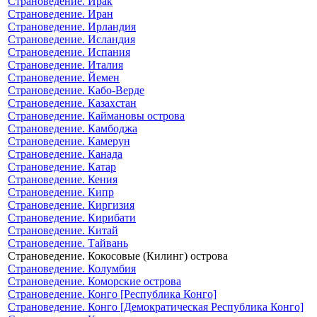
Страноведение. Ирак
Страноведение. Иран
Страноведение. Ирландия
Страноведение. Исландия
Страноведение. Испания
Страноведение. Италия
Страноведение. Йемен
Страноведение. Кабо-Верде
Страноведение. Казахстан
Страноведение. Каймановы острова
Страноведение. Камбоджа
Страноведение. Камерун
Страноведение. Канада
Страноведение. Катар
Страноведение. Кения
Страноведение. Кипр
Страноведение. Киргизия
Страноведение. Кирибати
Страноведение. Китай
Страноведение. Тайвань
Страноведение. Кокосовые (Килинг) острова
Страноведение. Колумбия
Страноведение. Коморские острова
Страноведение. Конго [Республика Конго]
Страноведение. Конго [Демократическая Республика Конго]