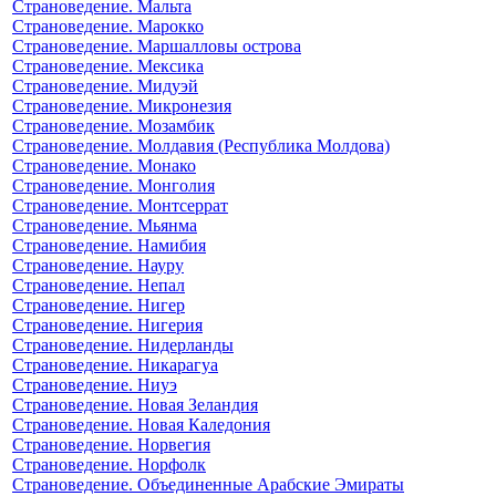
Страноведение. Мальта
Страноведение. Марокко
Страноведение. Маршалловы острова
Страноведение. Мексика
Страноведение. Мидуэй
Страноведение. Микронезия
Страноведение. Мозамбик
Страноведение. Молдавия (Республика Молдова)
Страноведение. Монако
Страноведение. Монголия
Страноведение. Монтсеррат
Страноведение. Мьянма
Страноведение. Намибия
Страноведение. Науру
Страноведение. Непал
Страноведение. Нигер
Страноведение. Нигерия
Страноведение. Нидерланды
Страноведение. Никарагуа
Страноведение. Ниуэ
Страноведение. Новая Зеландия
Страноведение. Новая Каледония
Страноведение. Норвегия
Страноведение. Норфолк
Страноведение. Объединенные Арабские Эмираты