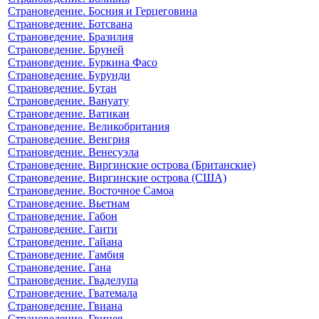
Страноведение. Босния и Герцеговина
Страноведение. Ботсвана
Страноведение. Бразилия
Страноведение. Бруней
Страноведение. Буркина Фасо
Страноведение. Бурунди
Страноведение. Бутан
Страноведение. Вануату
Страноведение. Ватикан
Страноведение. Великобритания
Страноведение. Венгрия
Страноведение. Венесуэла
Страноведение. Виргинские острова (Британские)
Страноведение. Виргинские острова (США)
Страноведение. Восточное Самоа
Страноведение. Вьетнам
Страноведение. Габон
Страноведение. Гаити
Страноведение. Гайана
Страноведение. Гамбия
Страноведение. Гана
Страноведение. Гваделупа
Страноведение. Гватемала
Страноведение. Гвиана
Страноведение. Гвинея