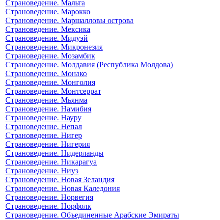
Страноведение. Мальта
Страноведение. Марокко
Страноведение. Маршалловы острова
Страноведение. Мексика
Страноведение. Мидуэй
Страноведение. Микронезия
Страноведение. Мозамбик
Страноведение. Молдавия (Республика Молдова)
Страноведение. Монако
Страноведение. Монголия
Страноведение. Монтсеррат
Страноведение. Мьянма
Страноведение. Намибия
Страноведение. Науру
Страноведение. Непал
Страноведение. Нигер
Страноведение. Нигерия
Страноведение. Нидерланды
Страноведение. Никарагуа
Страноведение. Ниуэ
Страноведение. Новая Зеландия
Страноведение. Новая Каледония
Страноведение. Норвегия
Страноведение. Норфолк
Страноведение. Объединенные Арабские Эмираты