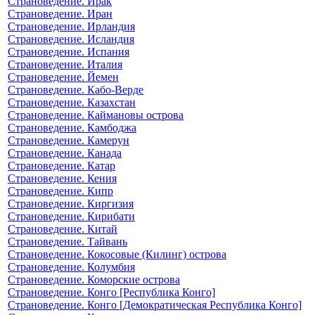
Страноведение. Ирак
Страноведение. Иран
Страноведение. Ирландия
Страноведение. Исландия
Страноведение. Испания
Страноведение. Италия
Страноведение. Йемен
Страноведение. Кабо-Верде
Страноведение. Казахстан
Страноведение. Каймановы острова
Страноведение. Камбоджа
Страноведение. Камерун
Страноведение. Канада
Страноведение. Катар
Страноведение. Кения
Страноведение. Кипр
Страноведение. Киргизия
Страноведение. Кирибати
Страноведение. Китай
Страноведение. Тайвань
Страноведение. Кокосовые (Килинг) острова
Страноведение. Колумбия
Страноведение. Коморские острова
Страноведение. Конго [Республика Конго]
Страноведение. Конго [Демократическая Республика Конго]