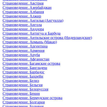
Страноведение. Австрия
Страноведение. Азербайджан
Страноведение. Албания
Страноведение. Алжир
Страноведение. Ангилья (Ангуилла)
Страноведение. Ангола
Страноведение. Анддора
Страноведение. Антигуа и Барбуда
Страноведение. Антильские острова (Нидерландские)
Страноведение. Аомынь (Макао)
Страноведение. Аргентина
Страноведение. Армения
Страноведение. Аруба
Страноведение. Афганистан
Страноведение. Багамские острова
Страноведение. Бангладеш
Страноведение. Барбадос
Страноведение. Бахрейн
Страноведение. Белиз
Страноведение. Бельгия
Страноведение. Белоруссия
Страноведение. Бенин
Страноведение. Бермудские острова
Страноведение. Болгария
Страноведение. Боливия