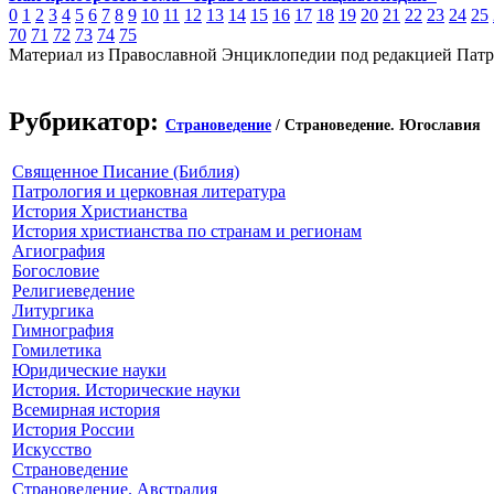
0
1
2
3
4
5
6
7
8
9
10
11
12
13
14
15
16
17
18
19
20
21
22
23
24
25
70
71
72
73
74
75
Материал из Православной Энциклопедии под редакцией Патр
Рубрикатор:
Страноведение
/ Страноведение. Югославия
Священное Писание (Библия)
Патрология и церковная литература
История Христианства
История христианства по странам и регионам
Агиография
Богословие
Религиеведение
Литургика
Гимнография
Гомилетика
Юридические науки
История. Исторические науки
Всемирная история
История России
Искусство
Страноведение
Страноведение. Австралия