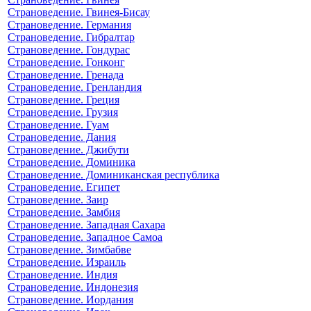
Страноведение. Гвинея-Бисау
Страноведение. Германия
Страноведение. Гибралтар
Страноведение. Гондурас
Страноведение. Гонконг
Страноведение. Гренада
Страноведение. Гренландия
Страноведение. Греция
Страноведение. Грузия
Страноведение. Гуам
Страноведение. Дания
Страноведение. Джибути
Страноведение. Доминика
Страноведение. Доминиканская республика
Страноведение. Египет
Страноведение. Заир
Страноведение. Замбия
Страноведение. Западная Сахара
Страноведение. Западное Самоа
Страноведение. Зимбабве
Страноведение. Израиль
Страноведение. Индия
Страноведение. Индонезия
Страноведение. Иордания