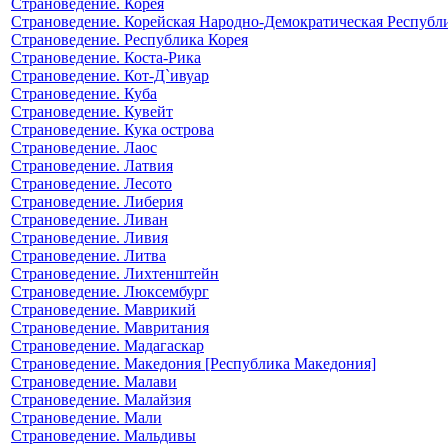
Страноведение. Корея
Страноведение. Корейская Народно-Демократическая Республ
Страноведение. Республика Корея
Страноведение. Коста-Рика
Страноведение. Кот-Д`ивуар
Страноведение. Куба
Страноведение. Кувейт
Страноведение. Кука острова
Страноведение. Лаос
Страноведение. Латвия
Страноведение. Лесото
Страноведение. Либерия
Страноведение. Ливан
Страноведение. Ливия
Страноведение. Литва
Страноведение. Лихтенштейн
Страноведение. Люксембург
Страноведение. Маврикий
Страноведение. Мавритания
Страноведение. Мадагаскар
Страноведение. Македония [Республика Македония]
Страноведение. Малави
Страноведение. Малайзия
Страноведение. Мали
Страноведение. Мальдивы