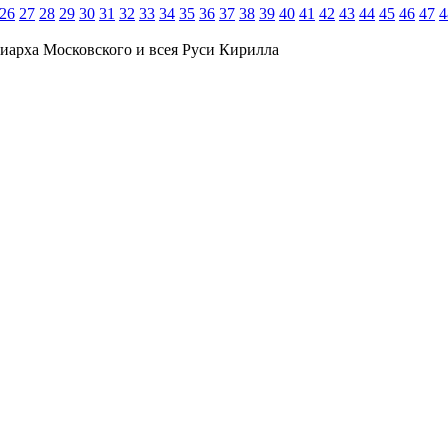
26
27
28
29
30
31
32
33
34
35
36
37
38
39
40
41
42
43
44
45
46
47
4
иарха Московского и всея Руси Кирилла