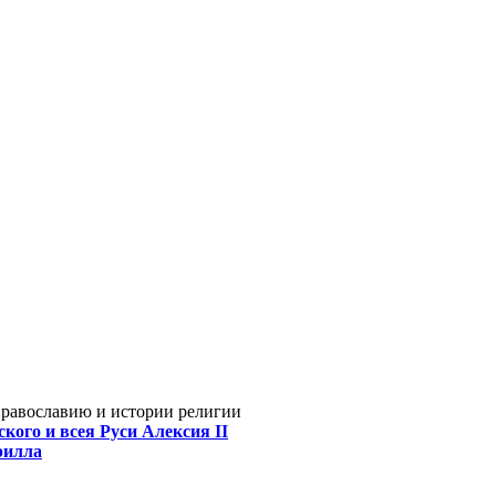
Православию и истории религии
кого и всея Руси Алексия II
рилла