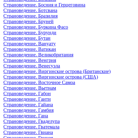
Страноведение. Босния и Герцеговина
Страноведение. Ботсвана
Страноведение. Бразилия
Страноведение. Бруней
Страноведение. Буркина Фасо
Страноведение. Бурунди
Страноведение. Бутан
Страноведение. Вануату
Страноведение. Ватикан
Страноведение. Великобритания
Страноведение. Венгрия
Страноведение. Венесуэла
Страноведение. Виргинские острова (Британские)
Страноведение. Виргинские острова (США)
Страноведение. Восточное Самоа
Страноведение. Вьетнам
Страноведение. Габон
Страноведение. Гаити
Страноведение. Гайана
Страноведение. Гамбия
Страноведение. Гана
Страноведение. Гваделупа
Страноведение. Гватемала
Страноведение. Гвиана
Страноведение. Гвинея