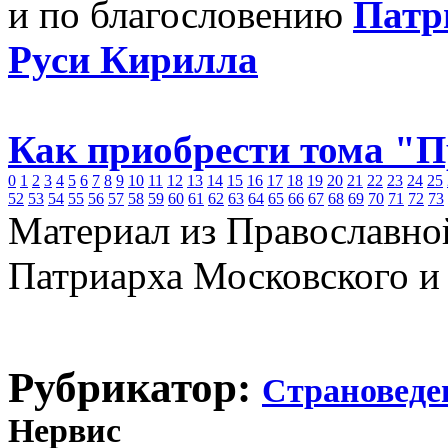
и по благословению
Патр
Руси Кирилла
Как приобрести тома "
0
1
2
3
4
5
6
7
8
9
10
11
12
13
14
15
16
17
18
19
20
21
22
23
24
25
52
53
54
55
56
57
58
59
60
61
62
63
64
65
66
67
68
69
70
71
72
73
Материал из Православно
Патриарха Московского и
Рубрикатор:
Страноведе
Нервис