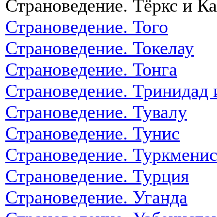
Страноведение. Тёркс и Ка
Страноведение. Того
Страноведение. Токелау
Страноведение. Тонга
Страноведение. Тринидад 
Страноведение. Тувалу
Страноведение. Тунис
Страноведение. Туркмени
Страноведение. Турция
Страноведение. Уганда