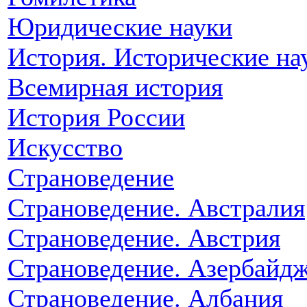
Юридические науки
История. Исторические на
Всемирная история
История России
Искусство
Страноведение
Страноведение. Австралия
Страноведение. Австрия
Страноведение. Азербайд
Страноведение. Албания