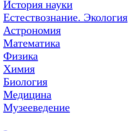
История науки
Естествознание. Экология
Астрономия
Математика
Физика
Химия
Биология
Медицина
Музееведение