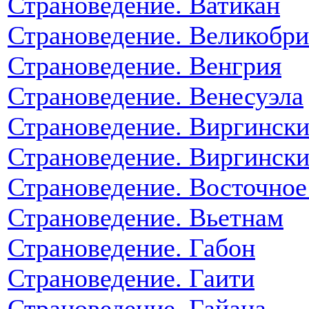
Страноведение. Ватикан
Страноведение. Великобри
Страноведение. Венгрия
Страноведение. Венесуэла
Страноведение. Виргински
Страноведение. Виргинск
Страноведение. Восточное
Страноведение. Вьетнам
Страноведение. Габон
Страноведение. Гаити
Страноведение. Гайана