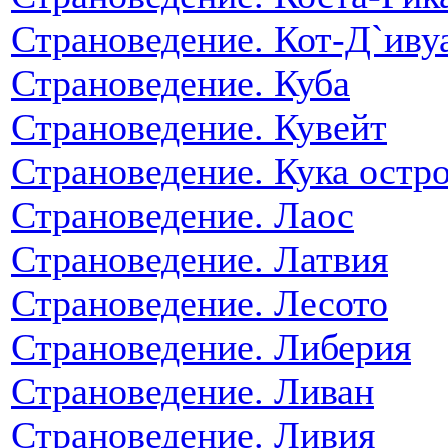
Страноведение. Кот-Д`иву
Страноведение. Куба
Страноведение. Кувейт
Страноведение. Кука остр
Страноведение. Лаос
Страноведение. Латвия
Страноведение. Лесото
Страноведение. Либерия
Страноведение. Ливан
Страноведение. Ливия