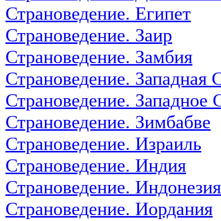
Страноведение. Египет
Страноведение. Заир
Страноведение. Замбия
Страноведение. Западная 
Страноведение. Западное 
Страноведение. Зимбабве
Страноведение. Израиль
Страноведение. Индия
Страноведение. Индонезия
Страноведение. Иордания