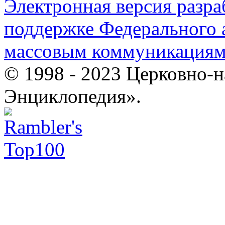
Электронная версия разр
поддержке Федерального а
массовым коммуникация
© 1998 - 2023 Церковно-
Энциклопедия».