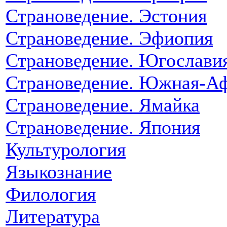
Страноведение. Эстония
Страноведение. Эфиопия
Страноведение. Югослави
Страноведение. Южная-Аф
Страноведение. Ямайка
Страноведение. Япония
Культурология
Языкознание
Филология
Литература