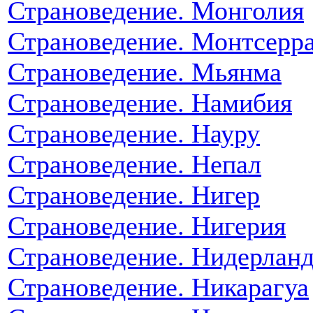
Страноведение. Монголия
Страноведение. Монтсерр
Страноведение. Мьянма
Страноведение. Намибия
Страноведение. Науру
Страноведение. Непал
Страноведение. Нигер
Страноведение. Нигерия
Страноведение. Нидерлан
Страноведение. Никарагуа