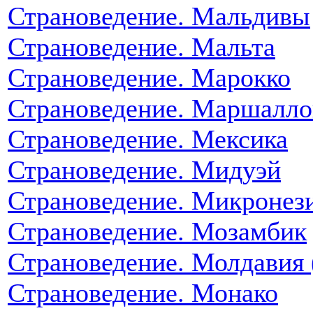
Страноведение. Мальдивы
Страноведение. Мальта
Страноведение. Марокко
Страноведение. Маршалло
Страноведение. Мексика
Страноведение. Мидуэй
Страноведение. Микронез
Страноведение. Мозамбик
Страноведение. Молдавия 
Страноведение. Монако