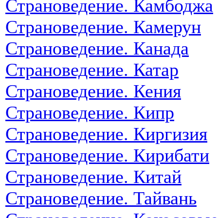
Страноведение. Камбоджа
Страноведение. Камерун
Страноведение. Канада
Страноведение. Катар
Страноведение. Кения
Страноведение. Кипр
Страноведение. Киргизия
Страноведение. Кирибати
Страноведение. Китай
Страноведение. Тайвань