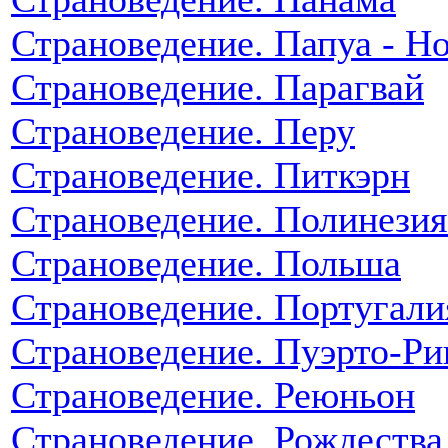
Страноведение. Папуа - Н
Страноведение. Парагвай
Страноведение. Перу
Страноведение. Питкэрн
Страноведение. Полинезия
Страноведение. Польша
Страноведение. Португали
Страноведение. Пуэрто-Ри
Страноведение. Реюньон
Страноведение. Рождества