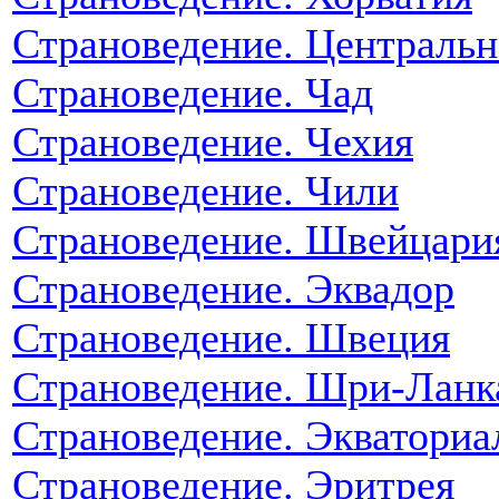
Страноведение. Центральн
Страноведение. Чад
Страноведение. Чехия
Страноведение. Чили
Страноведение. Швейцари
Страноведение. Эквадор
Страноведение. Швеция
Страноведение. Шри-Ланк
Страноведение. Экваториа
Страноведение. Эритрея