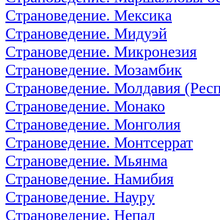
Страноведение. Мексика
Страноведение. Мидуэй
Страноведение. Микронезия
Страноведение. Мозамбик
Страноведение. Молдавия (Рес
Страноведение. Монако
Страноведение. Монголия
Страноведение. Монтсеррат
Страноведение. Мьянма
Страноведение. Намибия
Страноведение. Науру
Страноведение. Непал