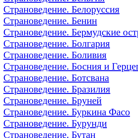
Страноведение. Белоруссия
Страноведение. Бенин
Страноведение. Бермудские ост
Страноведение. Болгария
Страноведение. Боливия
Страноведение. Босния и Герце
Страноведение. Ботсвана
Страноведение. Бразилия
Страноведение. Бруней
Страноведение. Буркина Фасо
Страноведение. Бурунди
Страноведение. Бутан