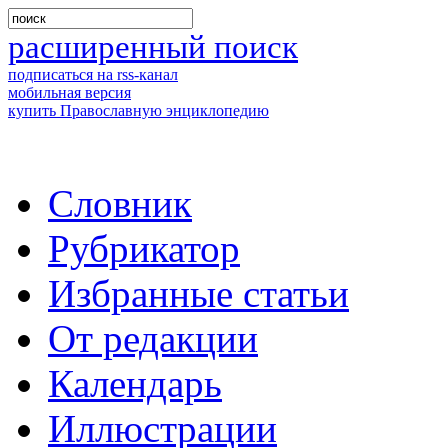
расширенный поиск
подписаться на rss-канал
мобильная версия
купить Православную энциклопедию
Словник
Рубрикатор
Избранные статьи
От редакции
Календарь
Иллюстрации