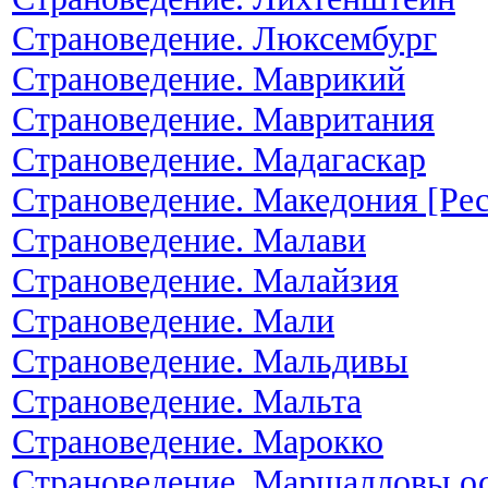
Страноведение. Люксембург
Страноведение. Маврикий
Страноведение. Мавритания
Страноведение. Мадагаскар
Страноведение. Македония [Ре
Страноведение. Малави
Страноведение. Малайзия
Страноведение. Мали
Страноведение. Мальдивы
Страноведение. Мальта
Страноведение. Марокко
Страноведение. Маршалловы о