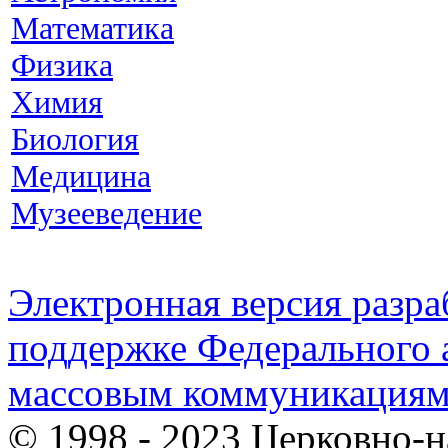
Математика
Физика
Химия
Биология
Медицина
Музееведение
Электронная версия разр
поддержке Федерального а
массовым коммуникация
© 1998 - 2023 Церковно-