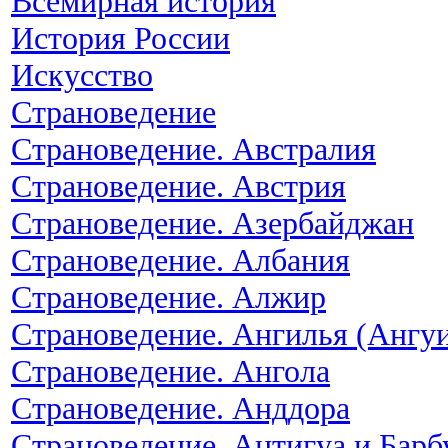
Всемирная история
История России
Искусство
Страноведение
Страноведение. Австралия
Страноведение. Австрия
Страноведение. Азербайджан
Страноведение. Албания
Страноведение. Алжир
Страноведение. Ангилья (Ангу
Страноведение. Ангола
Страноведение. Анддора
Страноведение. Антигуа и Барб