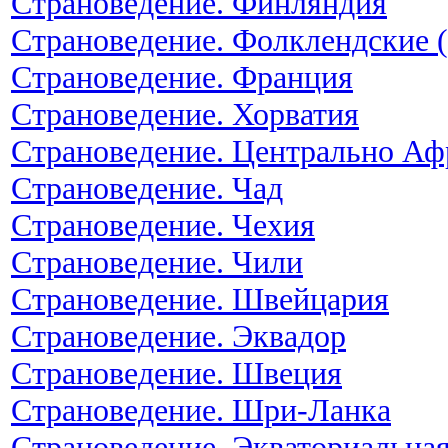
Страноведение. Финляндия
Страноведение. Фолклендские 
Страноведение. Франция
Страноведение. Хорватия
Страноведение. Центрально Аф
Страноведение. Чад
Страноведение. Чехия
Страноведение. Чили
Страноведение. Швейцария
Страноведение. Эквадор
Страноведение. Швеция
Страноведение. Шри-Ланка
Страноведение. Экваториальна