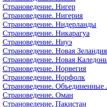
Страноведение. Нигер
Страноведение. Нигерия
Страноведение. Нидерланды
Страноведение. Никарагуа
Страноведение. Ниуэ
Страноведение. Новая Зеландия
Страноведение. Новая Каледон
Страноведение. Норвегия
Страноведение. Норфолк
Страноведение. Объединенные
Страноведение. Оман
Страноведение. Пакистан