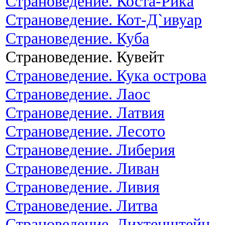
Страноведение. Коста-Рика
Страноведение. Кот-Д`ивуар
Страноведение. Куба
Страноведение. Кувейт
Страноведение. Кука острова
Страноведение. Лаос
Страноведение. Латвия
Страноведение. Лесото
Страноведение. Либерия
Страноведение. Ливан
Страноведение. Ливия
Страноведение. Литва
Страноведение. Лихтенштейн