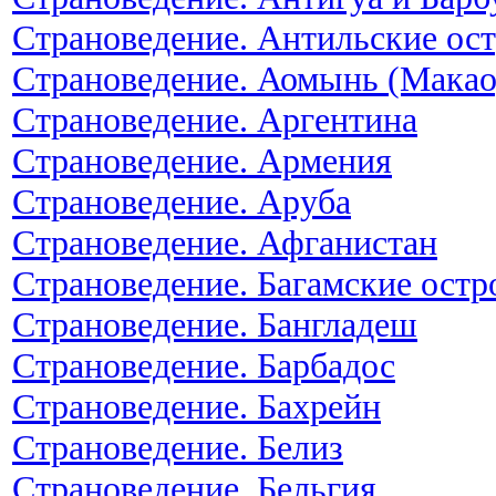
Страноведение. Антильские ост
Страноведение. Аомынь (Макао
Страноведение. Аргентина
Страноведение. Армения
Страноведение. Аруба
Страноведение. Афганистан
Страноведение. Багамские остр
Страноведение. Бангладеш
Страноведение. Барбадос
Страноведение. Бахрейн
Страноведение. Белиз
Страноведение. Бельгия