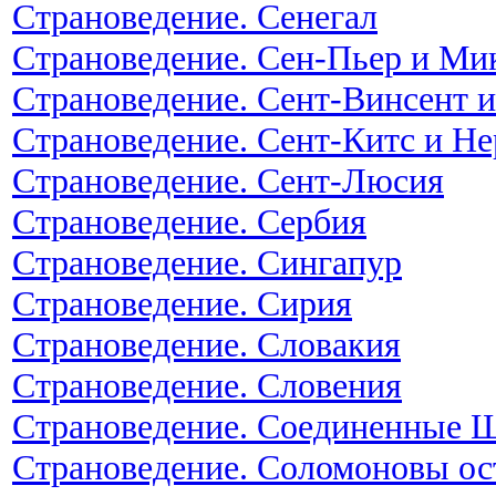
Страноведение. Сенегал
Страноведение. Сен-Пьер и Ми
Страноведение. Сент-Винсент 
Страноведение. Сент-Китс и Не
Страноведение. Сент-Люсия
Страноведение. Сербия
Страноведение. Сингапур
Страноведение. Сирия
Страноведение. Словакия
Страноведение. Словения
Страноведение. Соединенные
Страноведение. Соломоновы ос