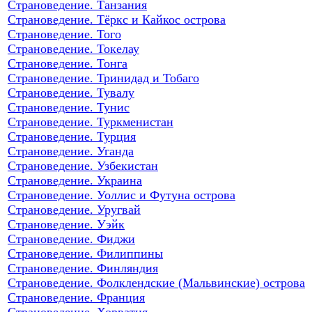
Страноведение. Танзания
Страноведение. Тёркс и Кайкос острова
Страноведение. Того
Страноведение. Токелау
Страноведение. Тонга
Страноведение. Тринидад и Тобаго
Страноведение. Тувалу
Страноведение. Тунис
Страноведение. Туркменистан
Страноведение. Турция
Страноведение. Уганда
Страноведение. Узбекистан
Страноведение. Украина
Страноведение. Уоллис и Футуна острова
Страноведение. Уругвай
Страноведение. Уэйк
Страноведение. Фиджи
Страноведение. Филиппины
Страноведение. Финляндия
Страноведение. Фолклендские (Мальвинские) острова
Страноведение. Франция
Страноведение. Хорватия