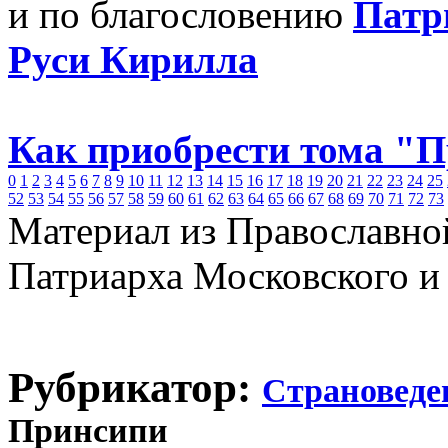
и по благословению
Патр
Руси Кирилла
Как приобрести тома "
0
1
2
3
4
5
6
7
8
9
10
11
12
13
14
15
16
17
18
19
20
21
22
23
24
25
52
53
54
55
56
57
58
59
60
61
62
63
64
65
66
67
68
69
70
71
72
73
Материал из Православно
Патриарха Московского и
Рубрикатор:
Страноведе
Принсипи