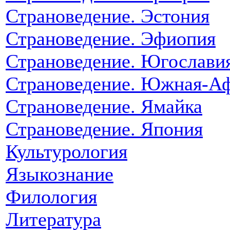
Страноведение. Эстония
Страноведение. Эфиопия
Страноведение. Югослави
Страноведение. Южная-Аф
Страноведение. Ямайка
Страноведение. Япония
Культурология
Языкознание
Филология
Литература