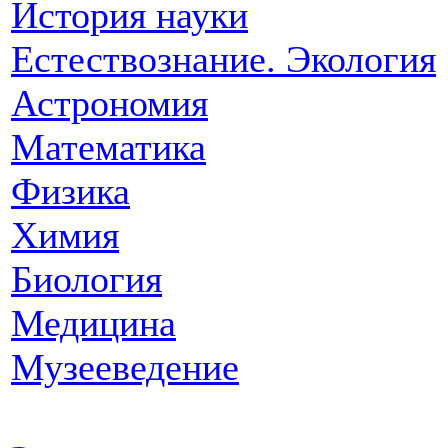
История науки
Естествознание. Экология
Астрономия
Математика
Физика
Химия
Биология
Медицина
Музееведение