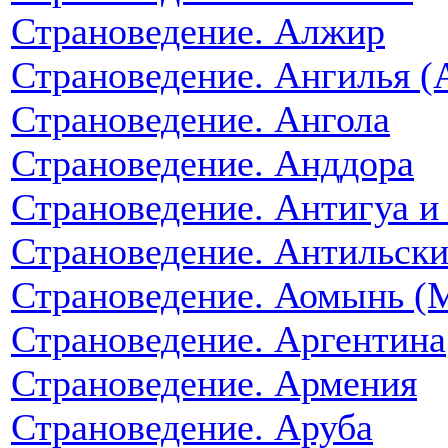
Страноведение. Алжир
Страноведение. Ангилья (
Страноведение. Ангола
Страноведение. Анддора
Страноведение. Антигуа и
Страноведение. Антильски
Страноведение. Аомынь (
Страноведение. Аргентина
Страноведение. Армения
Страноведение. Аруба