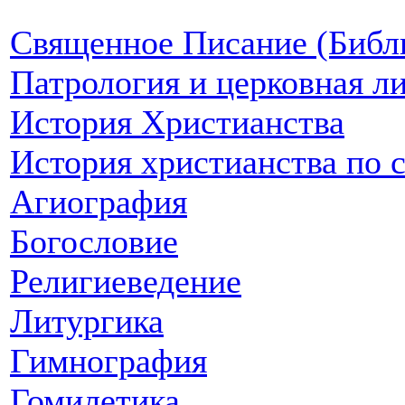
Священное Писание (Библ
Патрология и церковная л
История Христианства
История христианства по 
Агиография
Богословие
Религиеведение
Литургика
Гимнография
Гомилетика