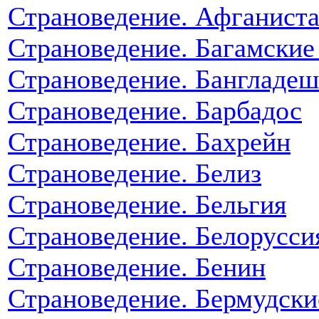
Страноведение. Афганист
Страноведение. Багамские
Страноведение. Бангладеш
Страноведение. Барбадос
Страноведение. Бахрейн
Страноведение. Белиз
Страноведение. Бельгия
Страноведение. Белорусси
Страноведение. Бенин
Страноведение. Бермудски