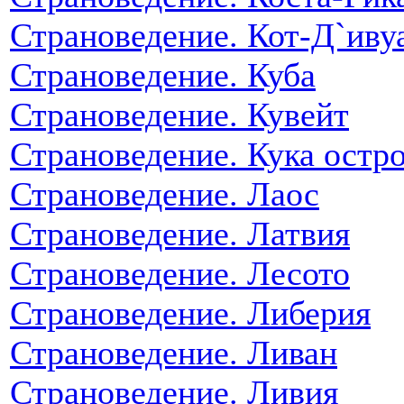
Страноведение. Кот-Д`иву
Страноведение. Куба
Страноведение. Кувейт
Страноведение. Кука остр
Страноведение. Лаос
Страноведение. Латвия
Страноведение. Лесото
Страноведение. Либерия
Страноведение. Ливан
Страноведение. Ливия