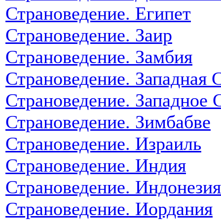
Страноведение. Египет
Страноведение. Заир
Страноведение. Замбия
Страноведение. Западная 
Страноведение. Западное 
Страноведение. Зимбабве
Страноведение. Израиль
Страноведение. Индия
Страноведение. Индонезия
Страноведение. Иордания