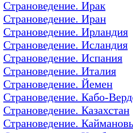
Страноведение. Ирак
Страноведение. Иран
Страноведение. Ирландия
Страноведение. Исландия
Страноведение. Испания
Страноведение. Италия
Страноведение. Йемен
Страноведение. Кабо-Верд
Страноведение. Казахстан
Страноведение. Кайманов