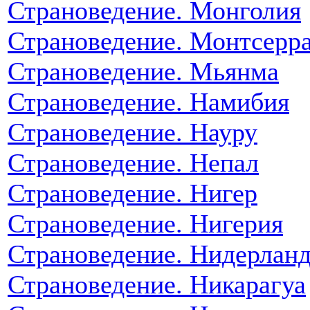
Страноведение. Монголия
Страноведение. Монтсерр
Страноведение. Мьянма
Страноведение. Намибия
Страноведение. Науру
Страноведение. Непал
Страноведение. Нигер
Страноведение. Нигерия
Страноведение. Нидерлан
Страноведение. Никарагуа