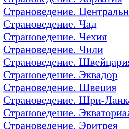
Страноведение. Центральн
Страноведение. Чад
Страноведение. Чехия
Страноведение. Чили
Страноведение. Швейцари
Страноведение. Эквадор
Страноведение. Швеция
Страноведение. Шри-Ланк
Страноведение. Экваториа
Страноведение. Эритрея