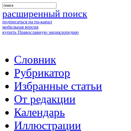
расширенный поиск
подписаться на rss-канал
мобильная версия
купить Православную энциклопедию
Словник
Рубрикатор
Избранные статьи
От редакции
Календарь
Иллюстрации