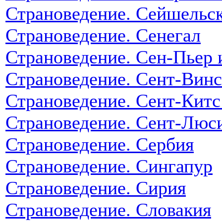
Страноведение. Сейшельск
Страноведение. Сенегал
Страноведение. Сен-Пьер
Страноведение. Сент-Винс
Страноведение. Сент-Китс
Страноведение. Сент-Люс
Страноведение. Сербия
Страноведение. Сингапур
Страноведение. Сирия
Страноведение. Словакия