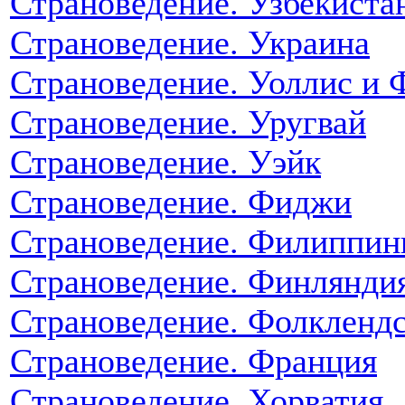
Страноведение. Узбекиста
Страноведение. Украина
Страноведение. Уоллис и 
Страноведение. Уругвай
Страноведение. Уэйк
Страноведение. Фиджи
Страноведение. Филиппи
Страноведение. Финлянди
Страноведение. Фолклендс
Страноведение. Франция
Страноведение. Хорватия