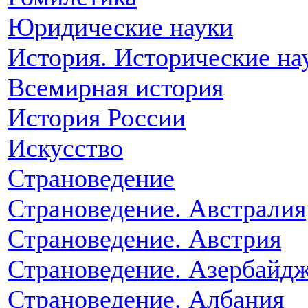
Юридические науки
История. Исторические на
Всемирная история
История России
Искусство
Страноведение
Страноведение. Австралия
Страноведение. Австрия
Страноведение. Азербайд
Страноведение. Албания