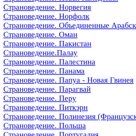
Страноведение. Норвегия
Страноведение. Норфолк
Страноведение. Объединенные Арабс
Страноведение. Оман
Страноведение. Пакистан
Страноведение.Палау
Страноведение. Палестина
Страноведение. Панама
Страноведение. Папуа - Новая Гвинея
Страноведение. Парагвай
Страноведение. Перу
Страноведение. Питкэрн
Страноведение. Полинезия (Французс
Страноведение. Польша
Страноведение. Португалия