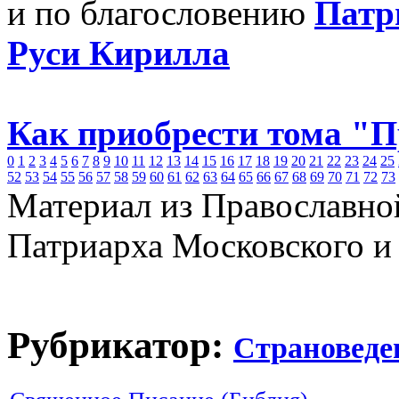
и по благословению
Патр
Руси Кирилла
Как приобрести тома "
0
1
2
3
4
5
6
7
8
9
10
11
12
13
14
15
16
17
18
19
20
21
22
23
24
25
52
53
54
55
56
57
58
59
60
61
62
63
64
65
66
67
68
69
70
71
72
73
Материал из Православно
Патриарха Московского и
Рубрикатор:
Страноведе