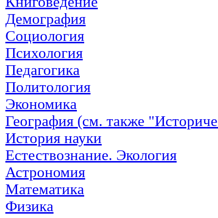
Книговедение
Демография
Социология
Психология
Педагогика
Политология
Экономика
География (см. также "Историче
История науки
Естествознание. Экология
Астрономия
Математика
Физика