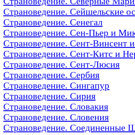
Страноведение. Северные Мари
Страноведение. Сейшельские о
Страноведение. Сенегал
Страноведение. Сен-Пьер и Ми
Страноведение. Сент-Винсент 
Страноведение. Сент-Китс и Не
Страноведение. Сент-Люсия
Страноведение. Сербия
Страноведение. Сингапур
Страноведение. Сирия
Страноведение. Словакия
Страноведение. Словения
Страноведение. Соединенные 