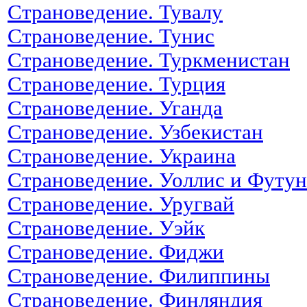
Страноведение. Тувалу
Страноведение. Тунис
Страноведение. Туркменистан
Страноведение. Турция
Страноведение. Уганда
Страноведение. Узбекистан
Страноведение. Украина
Страноведение. Уоллис и Футун
Страноведение. Уругвай
Страноведение. Уэйк
Страноведение. Фиджи
Страноведение. Филиппины
Страноведение. Финляндия