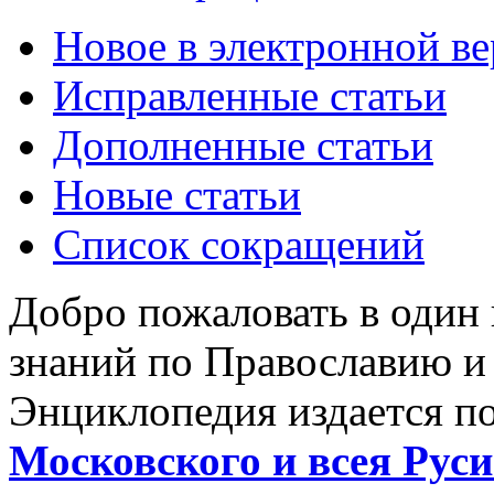
Новое в электронной в
Исправленные статьи
Дополненные статьи
Новые статьи
Список сокращений
Добро пожаловать в один
знаний по Православию и
Энциклопедия издается п
Московского и всея Руси