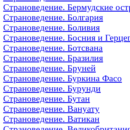
Страноведение. Бермудские ост
Страноведение. Болгария
Страноведение. Боливия
Страноведение. Босния и Герце
Страноведение. Ботсвана
Страноведение. Бразилия
Страноведение. Бруней
Страноведение. Буркина Фасо
Страноведение. Бурунди
Страноведение. Бутан
Страноведение. Вануату
Страноведение. Ватикан
Страноведение. Великобритани