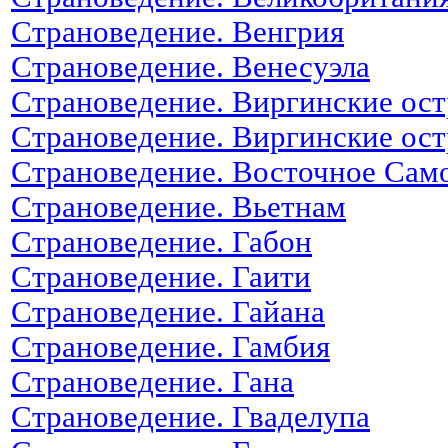
Страноведение. Венгрия
Страноведение. Венесуэла
Страноведение. Виргинские ост
Страноведение. Виргинские ос
Страноведение. Восточное Сам
Страноведение. Вьетнам
Страноведение. Габон
Страноведение. Гаити
Страноведение. Гайана
Страноведение. Гамбия
Страноведение. Гана
Страноведение. Гваделупа