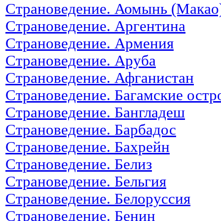
Страноведение. Аомынь (Макао
Страноведение. Аргентина
Страноведение. Армения
Страноведение. Аруба
Страноведение. Афганистан
Страноведение. Багамские остр
Страноведение. Бангладеш
Страноведение. Барбадос
Страноведение. Бахрейн
Страноведение. Белиз
Страноведение. Бельгия
Страноведение. Белоруссия
Страноведение. Бенин