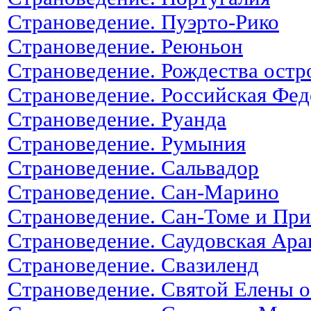
Страноведение. Пуэрто-Рико
Страноведение. Реюньон
Страноведение. Рождества остр
Страноведение. Российская Фед
Страноведение. Руанда
Страноведение. Румыния
Страноведение. Сальвадор
Страноведение. Сан-Марино
Страноведение. Сан-Томе и Пр
Страноведение. Саудовская Ара
Страноведение. Свазиленд
Страноведение. Святой Елены о