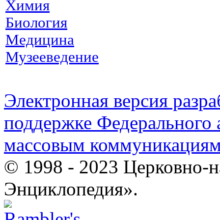
Химия
Биология
Медицина
Музееведение
Электронная версия разр
поддержке Федерального а
массовым коммуникация
© 1998 - 2023 Церковно-
Энциклопедия».