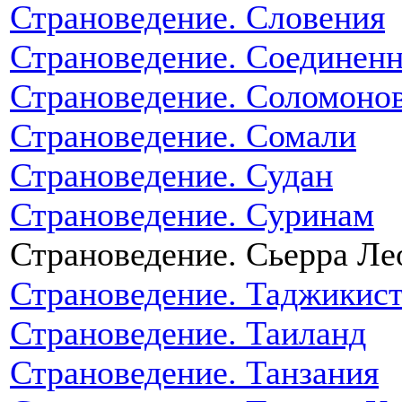
Страноведение. Словения
Страноведение. Соедине
Страноведение. Соломоно
Страноведение. Сомали
Страноведение. Судан
Страноведение. Суринам
Страноведение. Сьерра Ле
Страноведение. Таджикис
Страноведение. Таиланд
Страноведение. Танзания