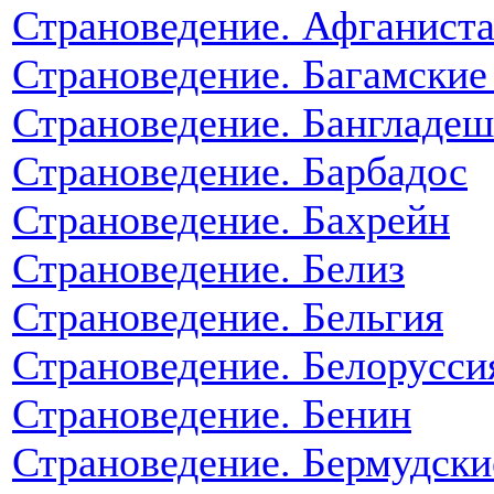
Страноведение. Афганист
Страноведение. Багамские
Страноведение. Бангладеш
Страноведение. Барбадос
Страноведение. Бахрейн
Страноведение. Белиз
Страноведение. Бельгия
Страноведение. Белорусси
Страноведение. Бенин
Страноведение. Бермудски