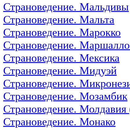
Страноведение. Мальдивы
Страноведение. Мальта
Страноведение. Марокко
Страноведение. Маршалло
Страноведение. Мексика
Страноведение. Мидуэй
Страноведение. Микронез
Страноведение. Мозамбик
Страноведение. Молдавия 
Страноведение. Монако