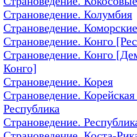
Страноведение. Кокосовые
Страноведение. Колумбия
Страноведение. Коморские
Страноведение. Конго [Ре
Страноведение. Конго [Де
Конго]
Страноведение. Корея
Страноведение. Корейская
Республика
Страноведение. Республик
Страноведение. Коста-Рик