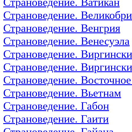
Страноведение. Ватикан
Страноведение. Великобри
Страноведение. Венгрия
Страноведение. Венесуэла
Страноведение. Виргински
Страноведение. Виргинск
Страноведение. Восточное
Страноведение. Вьетнам
Страноведение. Габон
Страноведение. Гаити
Страноведение. Гайана