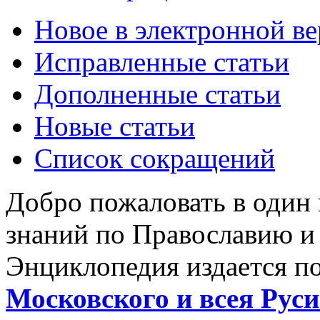
Новое в электронной в
Исправленные статьи
Дополненные статьи
Новые статьи
Список сокращений
Добро пожаловать в один
знаний по Православию и
Энциклопедия издается п
Московского и всея Руси