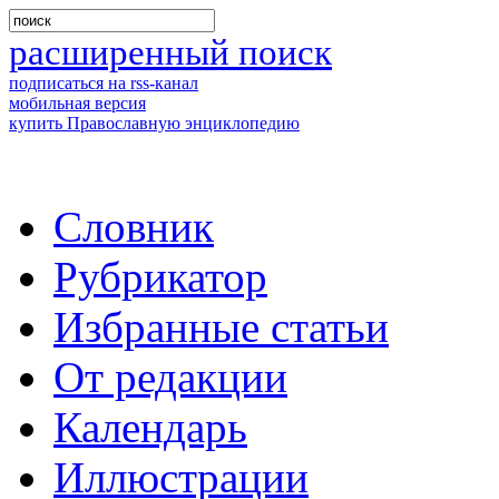
расширенный поиск
подписаться на rss-канал
мобильная версия
купить Православную энциклопедию
Словник
Рубрикатор
Избранные статьи
От редакции
Календарь
Иллюстрации