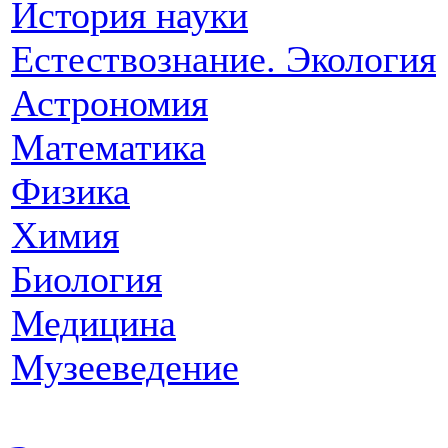
История науки
Естествознание. Экология
Астрономия
Математика
Физика
Химия
Биология
Медицина
Музееведение