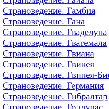
Страноведение. Гамбия
Страноведение. Гана
Страноведение. Гваделупа
Страноведение. Гватемала
Страноведение. Гвиана
Страноведение. Гвинея
Страноведение. Гвинея-Би
Страноведение. Германия
Страноведение. Гибралтар
Страноведение. Гондурас