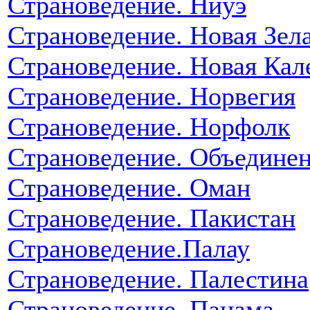
Страноведение. Ниуэ
Страноведение. Новая Зел
Страноведение. Новая Кал
Страноведение. Норвегия
Страноведение. Норфолк
Страноведение. Объедине
Страноведение. Оман
Страноведение. Пакистан
Страноведение.Палау
Страноведение. Палестина
Страноведение. Панама