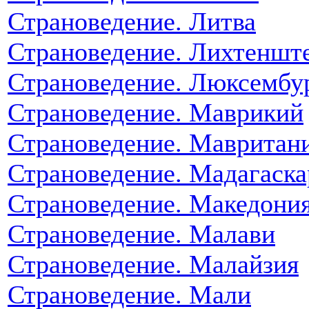
Страноведение. Литва
Страноведение. Лихтеншт
Страноведение. Люксембу
Страноведение. Маврикий
Страноведение. Мавритан
Страноведение. Мадагаска
Страноведение. Македония
Страноведение. Малави
Страноведение. Малайзия
Страноведение. Мали