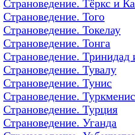
Страноведение. Тёркс и Ка
Страноведение. Того
Страноведение. Токелау
Страноведение. Тонга
Страноведение. Тринидад 
Страноведение. Тувалу
Страноведение. Тунис
Страноведение. Туркмени
Страноведение. Турция
Страноведение. Уганда