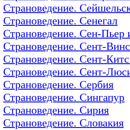
Страноведение. Сейшельск
Страноведение. Сенегал
Страноведение. Сен-Пьер
Страноведение. Сент-Винс
Страноведение. Сент-Китс
Страноведение. Сент-Люс
Страноведение. Сербия
Страноведение. Сингапур
Страноведение. Сирия
Страноведение. Словакия