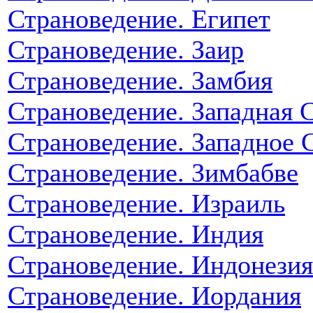
Страноведение. Египет
Страноведение. Заир
Страноведение. Замбия
Страноведение. Западная 
Страноведение. Западное 
Страноведение. Зимбабве
Страноведение. Израиль
Страноведение. Индия
Страноведение. Индонезия
Страноведение. Иордания