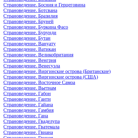
Страноведение. Босния и Герцеговина
Страноведение. Ботсвана
Страноведение. Бразилия
Страноведение. Бруней
Страноведение. Буркина Фасо
Страноведение. Бурунди
Страноведение. Бутан
Страноведение. Вануату
Страноведение. Ватикан
Страноведение. Великобритания
Страноведение. Венгрия
Страноведение. Венесуэла
Страноведение. Виргинские острова (Британские)
Страноведение. Виргинские острова (США)
Страноведение. Восточное Самоа
Страноведение. Вьетнам
Страноведение. Габон
Страноведение. Гаити
Страноведение. Гайана
Страноведение. Гамбия
Страноведение. Гана
Страноведение. Гваделупа
Страноведение. Гватемала
Страноведение. Гвиана
Страноведение. Гвинея