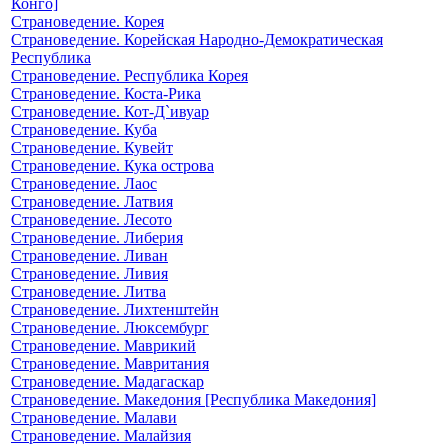
Конго]
Страноведение. Корея
Страноведение. Корейская Народно-Демократическая
Республика
Страноведение. Республика Корея
Страноведение. Коста-Рика
Страноведение. Кот-Д`ивуар
Страноведение. Куба
Страноведение. Кувейт
Страноведение. Кука острова
Страноведение. Лаос
Страноведение. Латвия
Страноведение. Лесото
Страноведение. Либерия
Страноведение. Ливан
Страноведение. Ливия
Страноведение. Литва
Страноведение. Лихтенштейн
Страноведение. Люксембург
Страноведение. Маврикий
Страноведение. Мавритания
Страноведение. Мадагаскар
Страноведение. Македония [Республика Македония]
Страноведение. Малави
Страноведение. Малайзия