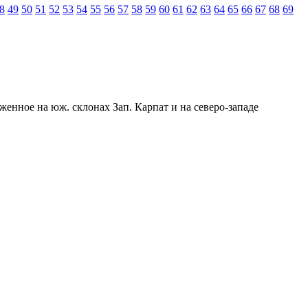
8
49
50
51
52
53
54
55
56
57
58
59
60
61
62
63
64
65
66
67
68
69
женное на юж. склонах Зап. Карпат и на северо-западе