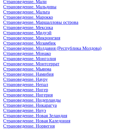
Страноведение. Мали
Страноведение. Мальдивы
Страноведение. Мальта
Страноведение. Марокко
Страноведение. Маршалловы острова
Страноведение. Мексика
Страноведение. Мидуэй
Страноведение. Микронезия
Страноведение. Мозамбик
Страноведение. Молдавия (Республика Молдова)
Страноведение. Монако
Страноведение. Монголия
Страноведение. Монтсеррат
Страноведение. Мьянма
Страноведение. Намибия
Страноведение. Науру
Страноведение. Непал
Страноведение. Нигер
Страноведение. Нигерия
Страноведение. Нидерланды
Страноведение. Никарагуа
Страноведение. Ниуэ
Страноведение. Новая Зеландия
Страноведение. Новая Каледония
Страноведение. Норвегия