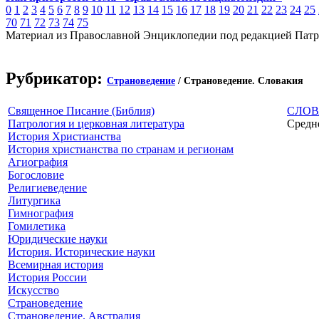
0
1
2
3
4
5
6
7
8
9
10
11
12
13
14
15
16
17
18
19
20
21
22
23
24
25
70
71
72
73
74
75
Материал из Православной Энциклопедии под редакцией Патр
Рубрикатор:
Страноведение
/ Страноведение. Словакия
Священное Писание (Библия)
СЛОВ
Патрология и церковная литература
Средн
История Христианства
История христианства по странам и регионам
Агиография
Богословие
Религиеведение
Литургика
Гимнография
Гомилетика
Юридические науки
История. Исторические науки
Всемирная история
История России
Искусство
Страноведение
Страноведение. Австралия