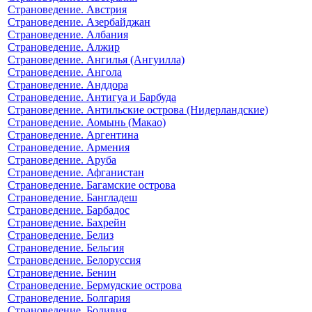
Страноведение. Австрия
Страноведение. Азербайджан
Страноведение. Албания
Страноведение. Алжир
Страноведение. Ангилья (Ангуилла)
Страноведение. Ангола
Страноведение. Анддора
Страноведение. Антигуа и Барбуда
Страноведение. Антильские острова (Нидерландские)
Страноведение. Аомынь (Макао)
Страноведение. Аргентина
Страноведение. Армения
Страноведение. Аруба
Страноведение. Афганистан
Страноведение. Багамские острова
Страноведение. Бангладеш
Страноведение. Барбадос
Страноведение. Бахрейн
Страноведение. Белиз
Страноведение. Бельгия
Страноведение. Белоруссия
Страноведение. Бенин
Страноведение. Бермудские острова
Страноведение. Болгария
Страноведение. Боливия