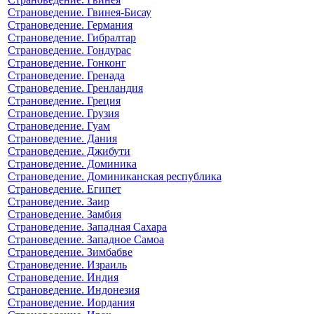
Страноведение. Гвинея-Бисау
Страноведение. Германия
Страноведение. Гибралтар
Страноведение. Гондурас
Страноведение. Гонконг
Страноведение. Гренада
Страноведение. Гренландия
Страноведение. Греция
Страноведение. Грузия
Страноведение. Гуам
Страноведение. Дания
Страноведение. Джибути
Страноведение. Доминика
Страноведение. Доминиканская республика
Страноведение. Египет
Страноведение. Заир
Страноведение. Замбия
Страноведение. Западная Сахара
Страноведение. Западное Самоа
Страноведение. Зимбабве
Страноведение. Израиль
Страноведение. Индия
Страноведение. Индонезия
Страноведение. Иордания