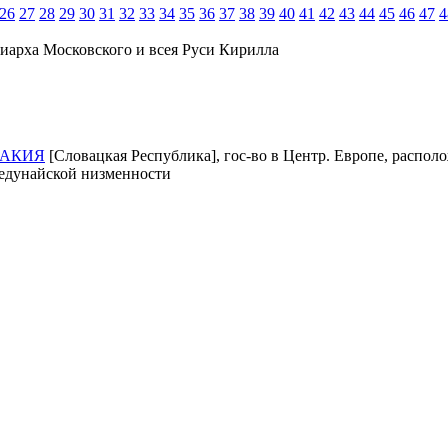
26
27
28
29
30
31
32
33
34
35
36
37
38
39
40
41
42
43
44
45
46
47
4
иарха Московского и всея Руси Кирилла
АКИЯ
[Словацкая Республика], гос-во в Центр. Европе, располо
едунайской низменности