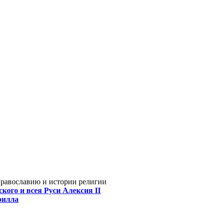
Православию и истории религии
кого и всея Руси Алексия II
рилла