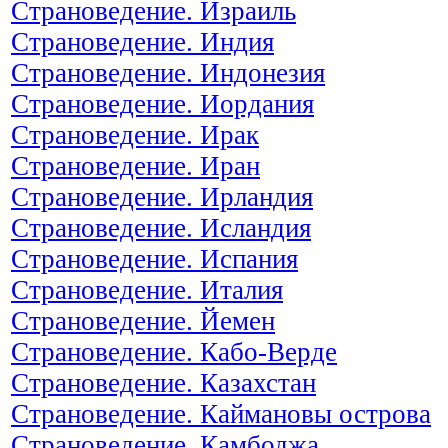
Страноведение. Израиль
Страноведение. Индия
Страноведение. Индонезия
Страноведение. Иордания
Страноведение. Ирак
Страноведение. Иран
Страноведение. Ирландия
Страноведение. Исландия
Страноведение. Испания
Страноведение. Италия
Страноведение. Йемен
Страноведение. Кабо-Верде
Страноведение. Казахстан
Страноведение. Каймановы острова
Страноведение. Камбоджа