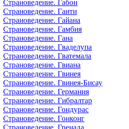
Страноведение. Габон
Страноведение. Гаити
Страноведение. Гайана
Страноведение. Гамбия
Страноведение. Гана
Страноведение. Гваделупа
Страноведение. Гватемала
Страноведение. Гвиана
Страноведение. Гвинея
Страноведение. Гвинея-Бисау
Страноведение. Германия
Страноведение. Гибралтар
Страноведение. Гондурас
Страноведение. Гонконг
Страноведение. Гренада