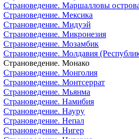
Страноведение. Маршалловы остров
Страноведение. Мексика
Страноведение. Мидуэй
Страноведение. Микронезия
Страноведение. Мозамбик
Страноведение. Молдавия (Республи
Страноведение. Монако
Страноведение. Монголия
Страноведение. Монтсеррат
Страноведение. Мьянма
Страноведение. Намибия
Страноведение. Науру
Страноведение. Непал
Страноведение. Нигер