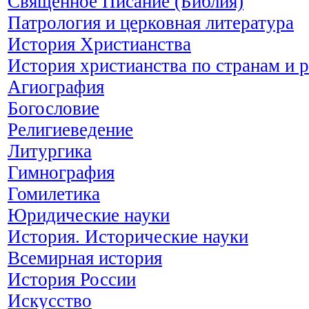
Священное Писание (Библия)
Патрология и церковная литература
История Христианства
История христианства по странам и 
Агиография
Богословие
Религиеведение
Литургика
Гимнография
Гомилетика
Юридические науки
История. Исторические науки
Всемирная история
История России
Искусство