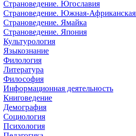
Страноведение. Югославия
Страноведение. Южная-Африканская
Страноведение. Ямайка
Страноведение. Япония
Культурология
Языкознание
Филология
Литература
Философия
Информационная деятельность
Книговедение
Демография
Социология
Психология
Педагогика