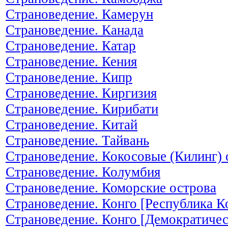
Страноведение. Камерун
Страноведение. Канада
Страноведение. Катар
Страноведение. Кения
Страноведение. Кипр
Страноведение. Киргизия
Страноведение. Кирибати
Страноведение. Китай
Страноведение. Тайвань
Страноведение. Кокосовые (Килинг) 
Страноведение. Колумбия
Страноведение. Коморские острова
Страноведение. Конго [Республика К
Страноведение. Конго [Демократичес