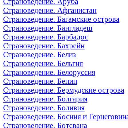
Страноведение. Аруба
Страноведение. Афганистан
Страноведение. Багамские острова
Страноведение. Бангладеш
Страноведение. Барбадос
Страноведение. Бахрейн
Страноведение. Белиз
Страноведение. Бельгия
Страноведение. Белоруссия
Страноведение. Бенин
Страноведение. Бермудские острова
Страноведение. Болгария
Страноведение. Боливия
Страноведение. Босния и Герцеговин
Страноведение. Ботсвана