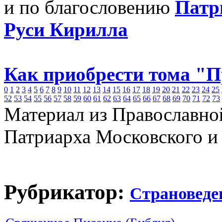
и по благословению
Патр
Руси Кирилла
Как приобрести тома "
0
1
2
3
4
5
6
7
8
9
10
11
12
13
14
15
16
17
18
19
20
21
22
23
24
25
52
53
54
55
56
57
58
59
60
61
62
63
64
65
66
67
68
69
70
71
72
73
Материал из Православно
Патриарха Московского и
Рубрикатор:
Страноведе