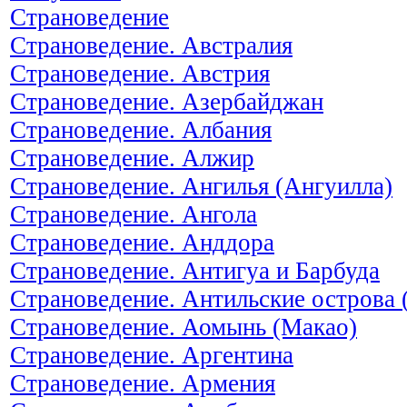
Страноведение
Страноведение. Австралия
Страноведение. Австрия
Страноведение. Азербайджан
Страноведение. Албания
Страноведение. Алжир
Страноведение. Ангилья (Ангуилла)
Страноведение. Ангола
Страноведение. Анддора
Страноведение. Антигуа и Барбуда
Страноведение. Антильские острова 
Страноведение. Аомынь (Макао)
Страноведение. Аргентина
Страноведение. Армения