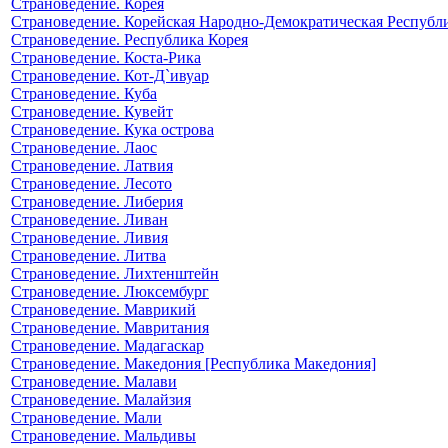
Страноведение. Корея
Страноведение. Корейская Народно-Демократическая Республ
Страноведение. Республика Корея
Страноведение. Коста-Рика
Страноведение. Кот-Д`ивуар
Страноведение. Куба
Страноведение. Кувейт
Страноведение. Кука острова
Страноведение. Лаос
Страноведение. Латвия
Страноведение. Лесото
Страноведение. Либерия
Страноведение. Ливан
Страноведение. Ливия
Страноведение. Литва
Страноведение. Лихтенштейн
Страноведение. Люксембург
Страноведение. Маврикий
Страноведение. Мавритания
Страноведение. Мадагаскар
Страноведение. Македония [Республика Македония]
Страноведение. Малави
Страноведение. Малайзия
Страноведение. Мали
Страноведение. Мальдивы