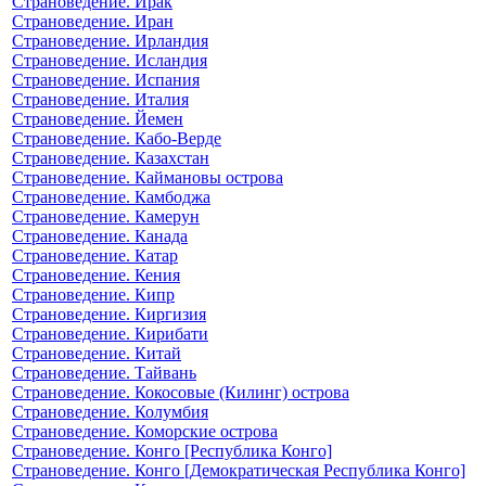
Страноведение. Ирак
Страноведение. Иран
Страноведение. Ирландия
Страноведение. Исландия
Страноведение. Испания
Страноведение. Италия
Страноведение. Йемен
Страноведение. Кабо-Верде
Страноведение. Казахстан
Страноведение. Каймановы острова
Страноведение. Камбоджа
Страноведение. Камерун
Страноведение. Канада
Страноведение. Катар
Страноведение. Кения
Страноведение. Кипр
Страноведение. Киргизия
Страноведение. Кирибати
Страноведение. Китай
Страноведение. Тайвань
Страноведение. Кокосовые (Килинг) острова
Страноведение. Колумбия
Страноведение. Коморские острова
Страноведение. Конго [Республика Конго]
Страноведение. Конго [Демократическая Республика Конго]