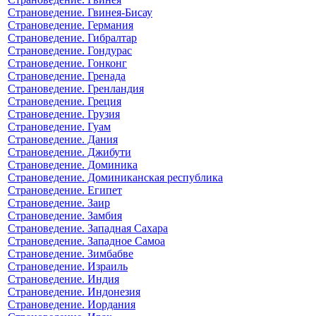
Страноведение. Гвинея-Бисау
Страноведение. Германия
Страноведение. Гибралтар
Страноведение. Гондурас
Страноведение. Гонконг
Страноведение. Гренада
Страноведение. Гренландия
Страноведение. Греция
Страноведение. Грузия
Страноведение. Гуам
Страноведение. Дания
Страноведение. Джибути
Страноведение. Доминика
Страноведение. Доминиканская республика
Страноведение. Египет
Страноведение. Заир
Страноведение. Замбия
Страноведение. Западная Сахара
Страноведение. Западное Самоа
Страноведение. Зимбабве
Страноведение. Израиль
Страноведение. Индия
Страноведение. Индонезия
Страноведение. Иордания