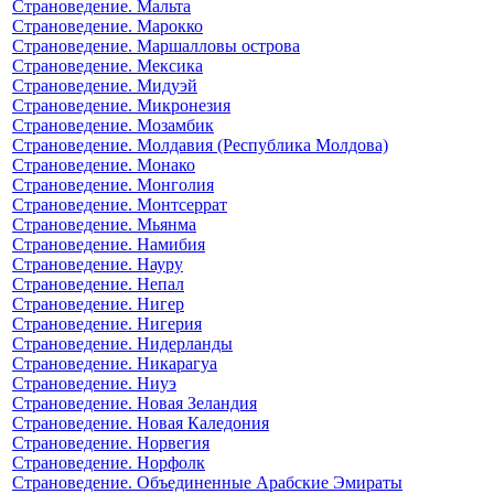
Страноведение. Мальта
Страноведение. Марокко
Страноведение. Маршалловы острова
Страноведение. Мексика
Страноведение. Мидуэй
Страноведение. Микронезия
Страноведение. Мозамбик
Страноведение. Молдавия (Республика Молдова)
Страноведение. Монако
Страноведение. Монголия
Страноведение. Монтсеррат
Страноведение. Мьянма
Страноведение. Намибия
Страноведение. Науру
Страноведение. Непал
Страноведение. Нигер
Страноведение. Нигерия
Страноведение. Нидерланды
Страноведение. Никарагуа
Страноведение. Ниуэ
Страноведение. Новая Зеландия
Страноведение. Новая Каледония
Страноведение. Норвегия
Страноведение. Норфолк
Страноведение. Объединенные Арабские Эмираты