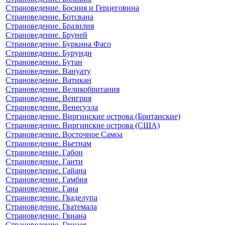
Страноведение. Босния и Герцеговина
Страноведение. Ботсвана
Страноведение. Бразилия
Страноведение. Бруней
Страноведение. Буркина Фасо
Страноведение. Бурунди
Страноведение. Бутан
Страноведение. Вануату
Страноведение. Ватикан
Страноведение. Великобритания
Страноведение. Венгрия
Страноведение. Венесуэла
Страноведение. Виргинские острова (Британские)
Страноведение. Виргинские острова (США)
Страноведение. Восточное Самоа
Страноведение. Вьетнам
Страноведение. Габон
Страноведение. Гаити
Страноведение. Гайана
Страноведение. Гамбия
Страноведение. Гана
Страноведение. Гваделупа
Страноведение. Гватемала
Страноведение. Гвиана
Страноведение. Гвинея