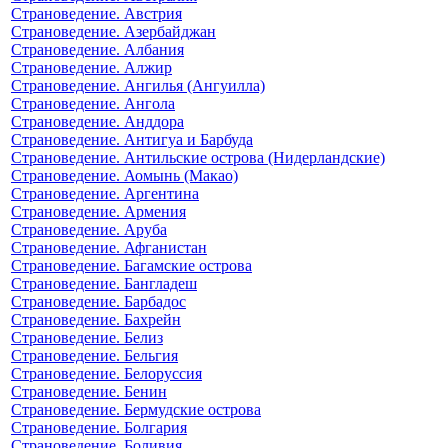
Страноведение. Австрия
Страноведение. Азербайджан
Страноведение. Албания
Страноведение. Алжир
Страноведение. Ангилья (Ангуилла)
Страноведение. Ангола
Страноведение. Анддора
Страноведение. Антигуа и Барбуда
Страноведение. Антильские острова (Нидерландские)
Страноведение. Аомынь (Макао)
Страноведение. Аргентина
Страноведение. Армения
Страноведение. Аруба
Страноведение. Афганистан
Страноведение. Багамские острова
Страноведение. Бангладеш
Страноведение. Барбадос
Страноведение. Бахрейн
Страноведение. Белиз
Страноведение. Бельгия
Страноведение. Белоруссия
Страноведение. Бенин
Страноведение. Бермудские острова
Страноведение. Болгария
Страноведение. Боливия