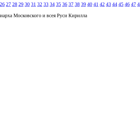
26
27
28
29
30
31
32
33
34
35
36
37
38
39
40
41
42
43
44
45
46
47
4
иарха Московского и всея Руси Кирилла