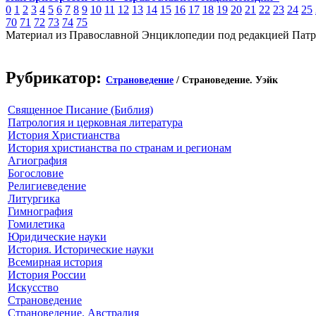
0
1
2
3
4
5
6
7
8
9
10
11
12
13
14
15
16
17
18
19
20
21
22
23
24
25
70
71
72
73
74
75
Материал из Православной Энциклопедии под редакцией Патр
Рубрикатор:
Страноведение
/ Страноведение. Уэйк
Священное Писание (Библия)
Патрология и церковная литература
История Христианства
История христианства по странам и регионам
Агиография
Богословие
Религиеведение
Литургика
Гимнография
Гомилетика
Юридические науки
История. Исторические науки
Всемирная история
История России
Искусство
Страноведение
Страноведение. Австралия