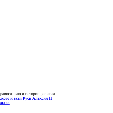
Православию и истории религии
кого и всея Руси Алексия II
рилла