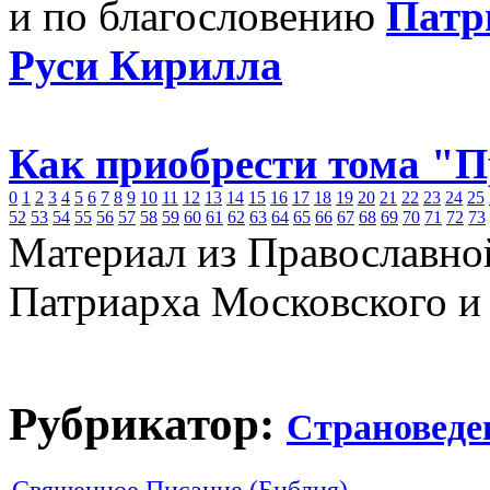
и по благословению
Патр
Руси Кирилла
Как приобрести тома "
0
1
2
3
4
5
6
7
8
9
10
11
12
13
14
15
16
17
18
19
20
21
22
23
24
25
52
53
54
55
56
57
58
59
60
61
62
63
64
65
66
67
68
69
70
71
72
73
Материал из Православно
Патриарха Московского и
Рубрикатор:
Страноведе
Священное Писание (Библия)