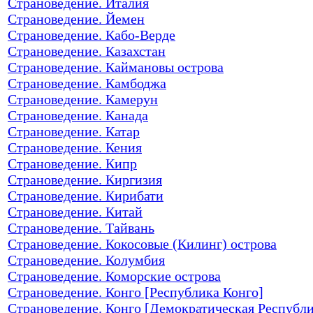
Страноведение. Италия
Страноведение. Йемен
Страноведение. Кабо-Верде
Страноведение. Казахстан
Страноведение. Каймановы острова
Страноведение. Камбоджа
Страноведение. Камерун
Страноведение. Канада
Страноведение. Катар
Страноведение. Кения
Страноведение. Кипр
Страноведение. Киргизия
Страноведение. Кирибати
Страноведение. Китай
Страноведение. Тайвань
Страноведение. Кокосовые (Килинг) острова
Страноведение. Колумбия
Страноведение. Коморские острова
Страноведение. Конго [Республика Конго]
Страноведение. Конго [Демократическая Республ