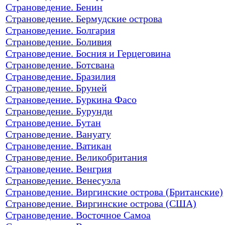
Страноведение. Бенин
Страноведение. Бермудские острова
Страноведение. Болгария
Страноведение. Боливия
Страноведение. Босния и Герцеговина
Страноведение. Ботсвана
Страноведение. Бразилия
Страноведение. Бруней
Страноведение. Буркина Фасо
Страноведение. Бурунди
Страноведение. Бутан
Страноведение. Вануату
Страноведение. Ватикан
Страноведение. Великобритания
Страноведение. Венгрия
Страноведение. Венесуэла
Страноведение. Виргинские острова (Британские)
Страноведение. Виргинские острова (США)
Страноведение. Восточное Самоа