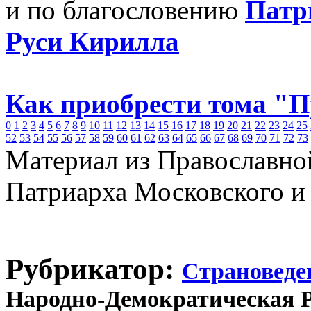
и по благословению
Патр
Руси Кирилла
Как приобрести тома "
0
1
2
3
4
5
6
7
8
9
10
11
12
13
14
15
16
17
18
19
20
21
22
23
24
25
52
53
54
55
56
57
58
59
60
61
62
63
64
65
66
67
68
69
70
71
72
73
Материал из Православно
Патриарха Московского и
Рубрикатор:
Страноведе
Народно-Демократическая 