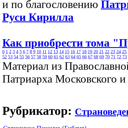
и по благословению
Патр
Руси Кирилла
Как приобрести тома "
0
1
2
3
4
5
6
7
8
9
10
11
12
13
14
15
16
17
18
19
20
21
22
23
24
25
52
53
54
55
56
57
58
59
60
61
62
63
64
65
66
67
68
69
70
71
72
73
Материал из Православно
Патриарха Московского и
Рубрикатор:
Страноведе
Священное Писание (Библия)