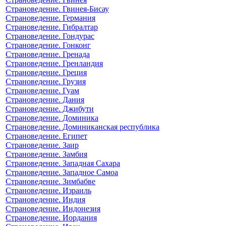
Страноведение. Гвинея-Бисау
Страноведение. Германия
Страноведение. Гибралтар
Страноведение. Гондурас
Страноведение. Гонконг
Страноведение. Гренада
Страноведение. Гренландия
Страноведение. Греция
Страноведение. Грузия
Страноведение. Гуам
Страноведение. Дания
Страноведение. Джибути
Страноведение. Доминика
Страноведение. Доминиканская республика
Страноведение. Египет
Страноведение. Заир
Страноведение. Замбия
Страноведение. Западная Сахара
Страноведение. Западное Самоа
Страноведение. Зимбабве
Страноведение. Израиль
Страноведение. Индия
Страноведение. Индонезия
Страноведение. Иордания