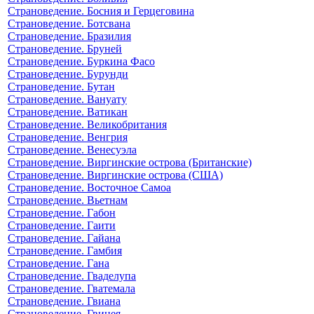
Страноведение. Босния и Герцеговина
Страноведение. Ботсвана
Страноведение. Бразилия
Страноведение. Бруней
Страноведение. Буркина Фасо
Страноведение. Бурунди
Страноведение. Бутан
Страноведение. Вануату
Страноведение. Ватикан
Страноведение. Великобритания
Страноведение. Венгрия
Страноведение. Венесуэла
Страноведение. Виргинские острова (Британские)
Страноведение. Виргинские острова (США)
Страноведение. Восточное Самоа
Страноведение. Вьетнам
Страноведение. Габон
Страноведение. Гаити
Страноведение. Гайана
Страноведение. Гамбия
Страноведение. Гана
Страноведение. Гваделупа
Страноведение. Гватемала
Страноведение. Гвиана
Страноведение. Гвинея