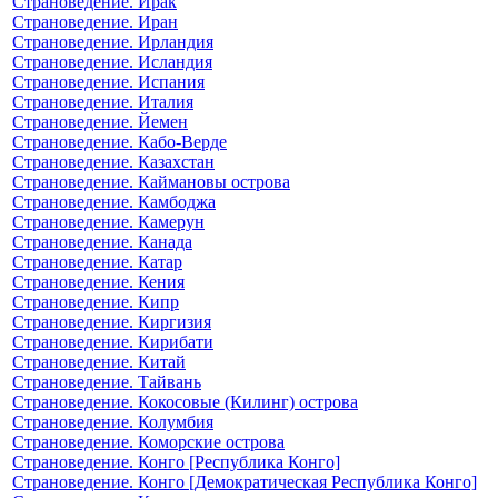
Страноведение. Ирак
Страноведение. Иран
Страноведение. Ирландия
Страноведение. Исландия
Страноведение. Испания
Страноведение. Италия
Страноведение. Йемен
Страноведение. Кабо-Верде
Страноведение. Казахстан
Страноведение. Каймановы острова
Страноведение. Камбоджа
Страноведение. Камерун
Страноведение. Канада
Страноведение. Катар
Страноведение. Кения
Страноведение. Кипр
Страноведение. Киргизия
Страноведение. Кирибати
Страноведение. Китай
Страноведение. Тайвань
Страноведение. Кокосовые (Килинг) острова
Страноведение. Колумбия
Страноведение. Коморские острова
Страноведение. Конго [Республика Конго]
Страноведение. Конго [Демократическая Республика Конго]