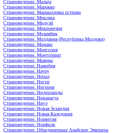
Страноведение. Мальта
Страноведение. Марокко
Страноведение. Маршалловы острова
Страноведение. Мексика
Страноведение. Мидуэй
Страноведение. Микронезия
Страноведение. Мозамбик
Страноведение. Молдавия (Республика Молдова)
Страноведение. Монако
Страноведение. Монголия
Страноведение. Монтсеррат
Страноведение. Мьянма
Страноведение. Намибия
Страноведение. Науру
Страноведение. Непал
Страноведение. Нигер
Страноведение. Нигерия
Страноведение. Нидерланды
Страноведение. Никарагуа
Страноведение. Ниуэ
Страноведение. Новая Зеландия
Страноведение. Новая Каледония
Страноведение. Норвегия
Страноведение. Норфолк
Страноведение. Объединенные Арабские Эмираты