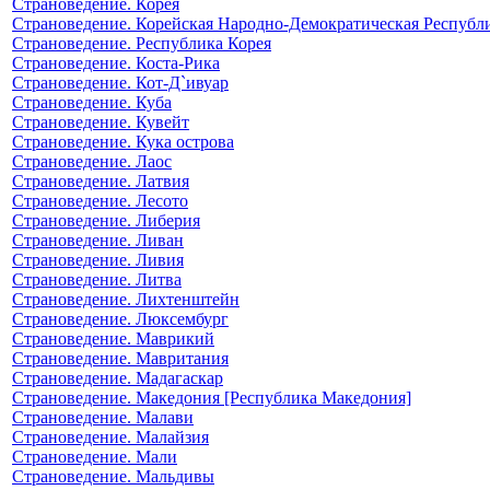
Страноведение. Корея
Страноведение. Корейская Народно-Демократическая Республ
Страноведение. Республика Корея
Страноведение. Коста-Рика
Страноведение. Кот-Д`ивуар
Страноведение. Куба
Страноведение. Кувейт
Страноведение. Кука острова
Страноведение. Лаос
Страноведение. Латвия
Страноведение. Лесото
Страноведение. Либерия
Страноведение. Ливан
Страноведение. Ливия
Страноведение. Литва
Страноведение. Лихтенштейн
Страноведение. Люксембург
Страноведение. Маврикий
Страноведение. Мавритания
Страноведение. Мадагаскар
Страноведение. Македония [Республика Македония]
Страноведение. Малави
Страноведение. Малайзия
Страноведение. Мали
Страноведение. Мальдивы