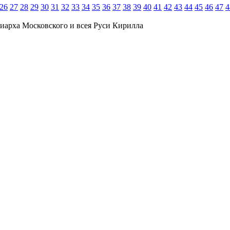
26
27
28
29
30
31
32
33
34
35
36
37
38
39
40
41
42
43
44
45
46
47
4
иарха Московского и всея Руси Кирилла