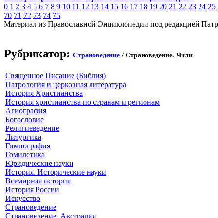
0
1
2
3
4
5
6
7
8
9
10
11
12
13
14
15
16
17
18
19
20
21
22
23
24
25
70
71
72
73
74
75
Материал из Православной Энциклопедии под редакцией Патр
Рубрикатор:
Страноведение
/ Страноведение. Чили
Священное Писание (Библия)
Патрология и церковная литература
История Христианства
История христианства по странам и регионам
Агиография
Богословие
Религиеведение
Литургика
Гимнография
Гомилетика
Юридические науки
История. Исторические науки
Всемирная история
История России
Искусство
Страноведение
Страноведение. Австралия