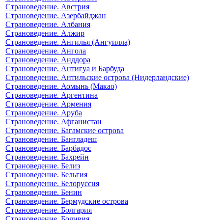
Страноведение. Австрия
Страноведение. Азербайджан
Страноведение. Албания
Страноведение. Алжир
Страноведение. Ангилья (Ангуилла)
Страноведение. Ангола
Страноведение. Анддора
Страноведение. Антигуа и Барбуда
Страноведение. Антильские острова (Нидерландские)
Страноведение. Аомынь (Макао)
Страноведение. Аргентина
Страноведение. Армения
Страноведение. Аруба
Страноведение. Афганистан
Страноведение. Багамские острова
Страноведение. Бангладеш
Страноведение. Барбадос
Страноведение. Бахрейн
Страноведение. Белиз
Страноведение. Бельгия
Страноведение. Белоруссия
Страноведение. Бенин
Страноведение. Бермудские острова
Страноведение. Болгария
Страноведение. Боливия