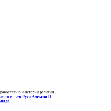
Православию и истории религии
кого и всея Руси Алексия II
рилла