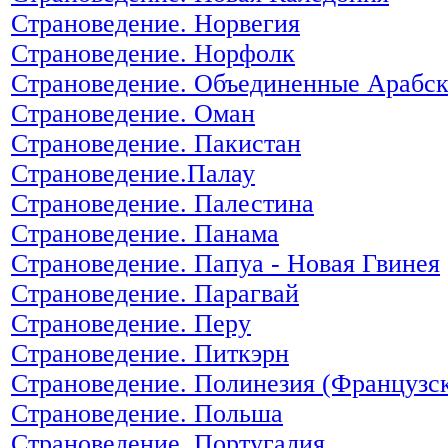
Страноведение. Норвегия
Страноведение. Норфолк
Страноведение. Объединенные Арабс
Страноведение. Оман
Страноведение. Пакистан
Страноведение.Палау
Страноведение. Палестина
Страноведение. Панама
Страноведение. Папуа - Новая Гвинея
Страноведение. Парагвай
Страноведение. Перу
Страноведение. Питкэрн
Страноведение. Полинезия (Французс
Страноведение. Польша
Страноведение. Португалия