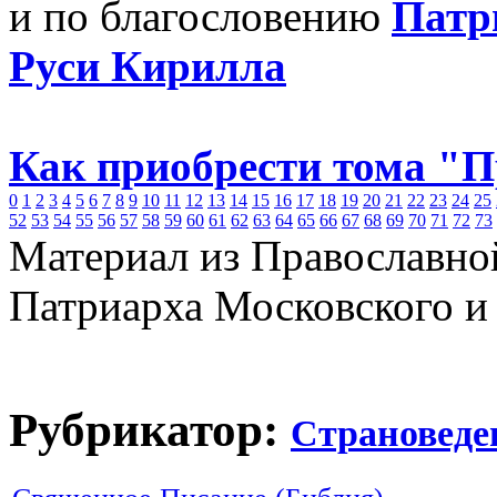
и по благословению
Патр
Руси Кирилла
Как приобрести тома "
0
1
2
3
4
5
6
7
8
9
10
11
12
13
14
15
16
17
18
19
20
21
22
23
24
25
52
53
54
55
56
57
58
59
60
61
62
63
64
65
66
67
68
69
70
71
72
73
Материал из Православно
Патриарха Московского и
Рубрикатор:
Страноведе