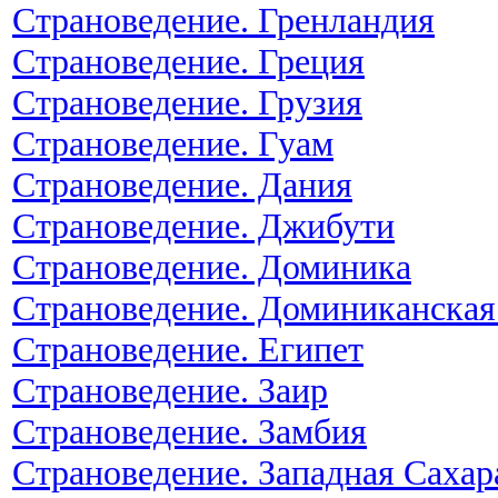
Страноведение. Гренландия
Страноведение. Греция
Страноведение. Грузия
Страноведение. Гуам
Страноведение. Дания
Страноведение. Джибути
Страноведение. Доминика
Страноведение. Доминиканская
Страноведение. Египет
Страноведение. Заир
Страноведение. Замбия
Страноведение. Западная Сахар