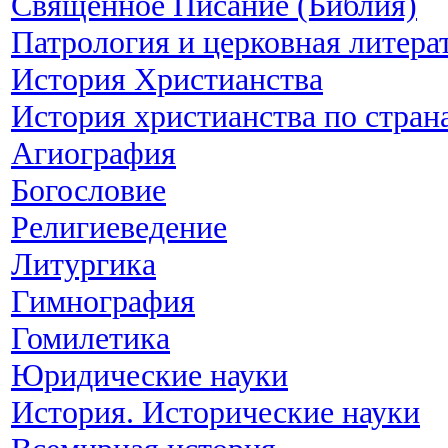
Священное Писание (Библия)
Патрология и церковная литера
История Христианства
История христианства по стран
Агиография
Богословие
Религиеведение
Литургика
Гимнография
Гомилетика
Юридические науки
История. Исторические науки