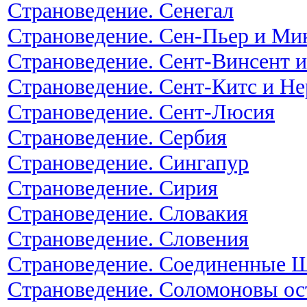
Страноведение. Сенегал
Страноведение. Сен-Пьер и Ми
Страноведение. Сент-Винсент 
Страноведение. Сент-Китс и Не
Страноведение. Сент-Люсия
Страноведение. Сербия
Страноведение. Сингапур
Страноведение. Сирия
Страноведение. Словакия
Страноведение. Словения
Страноведение. Соединенные
Страноведение. Соломоновы ос