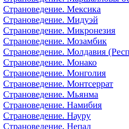
Страноведение. Мексика
Страноведение. Мидуэй
Страноведение. Микронезия
Страноведение. Мозамбик
Страноведение. Молдавия (Рес
Страноведение. Монако
Страноведение. Монголия
Страноведение. Монтсеррат
Страноведение. Мьянма
Страноведение. Намибия
Страноведение. Науру
Страноведение. Непал