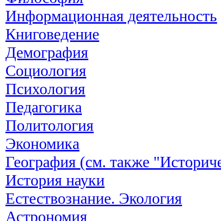
Информационная деятельность
Книговедение
Демография
Социология
Психология
Педагогика
Политология
Экономика
География (см. также "Историч
История науки
Естествознание. Экология
Астрономия