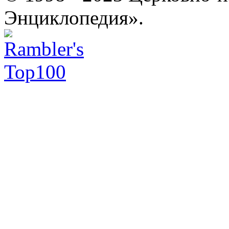
Энциклопедия».