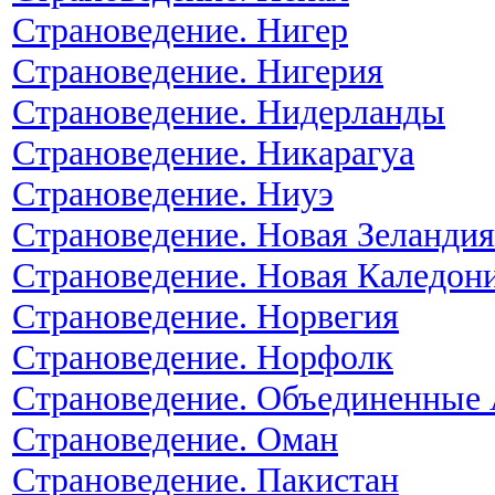
Страноведение. Нигер
Страноведение. Нигерия
Страноведение. Нидерланды
Страноведение. Никарагуа
Страноведение. Ниуэ
Страноведение. Новая Зеландия
Страноведение. Новая Каледон
Страноведение. Норвегия
Страноведение. Норфолк
Страноведение. Объединенные
Страноведение. Оман
Страноведение. Пакистан