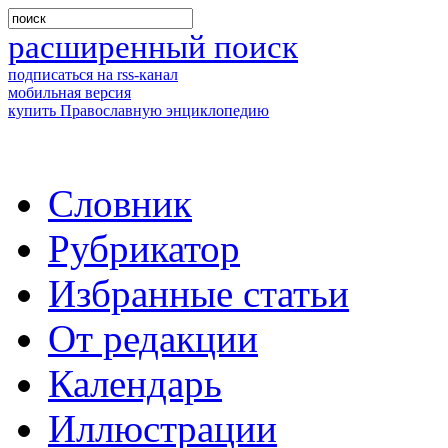
расширенный поиск
подписаться на rss-канал
мобильная версия
купить Православную энциклопедию
Словник
Рубрикатор
Избранные статьи
От редакции
Календарь
Иллюстрации