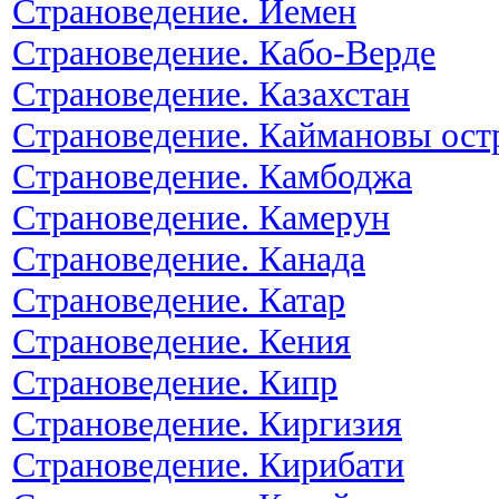
Страноведение. Йемен
Страноведение. Кабо-Верде
Страноведение. Казахстан
Страноведение. Каймановы ост
Страноведение. Камбоджа
Страноведение. Камерун
Страноведение. Канада
Страноведение. Катар
Страноведение. Кения
Страноведение. Кипр
Страноведение. Киргизия
Страноведение. Кирибати