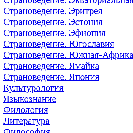
Страноведение. Эритрея
Страноведение. Эстония
Страноведение. Эфиопия
Страноведение. Югославия
Страноведение. Южная-Африка
Страноведение. Ямайка
Страноведение. Япония
Культурология
Языкознание
Филология
Литература
Философия