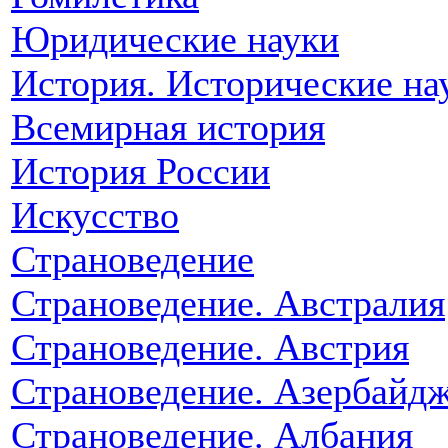
Юридические науки
История. Исторические на
Всемирная история
История России
Искусство
Страноведение
Страноведение. Австралия
Страноведение. Австрия
Страноведение. Азербайд
Страноведение. Албания