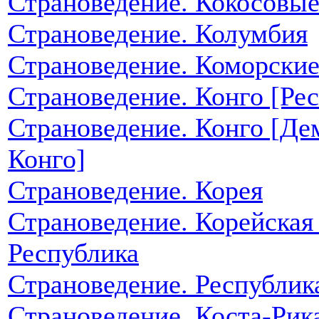
Страноведение. Кокосовые
Страноведение. Колумбия
Страноведение. Коморские
Страноведение. Конго [Ре
Страноведение. Конго [Де
Конго]
Страноведение. Корея
Страноведение. Корейская
Республика
Страноведение. Республик
Страноведение. Коста-Рик