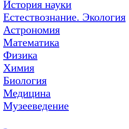
История науки
Естествознание. Экология
Астрономия
Математика
Физика
Химия
Биология
Медицина
Музееведение