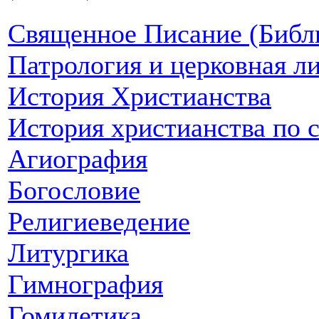
Священное Писание (Библ
Патрология и церковная л
История Христианства
История христианства по 
Агиография
Богословие
Религиеведение
Литургика
Гимнография
Гомилетика