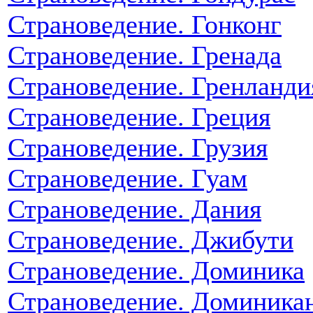
Страноведение. Гонконг
Страноведение. Гренада
Страноведение. Гренланди
Страноведение. Греция
Страноведение. Грузия
Страноведение. Гуам
Страноведение. Дания
Страноведение. Джибути
Страноведение. Доминика
Страноведение. Доминикан