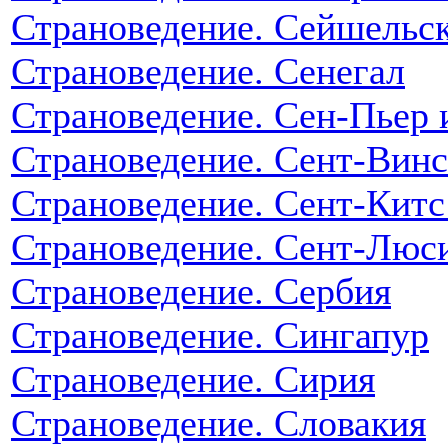
Страноведение. Сейшельск
Страноведение. Сенегал
Страноведение. Сен-Пьер
Страноведение. Сент-Винс
Страноведение. Сент-Китс
Страноведение. Сент-Люс
Страноведение. Сербия
Страноведение. Сингапур
Страноведение. Сирия
Страноведение. Словакия