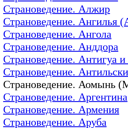
Страноведение. Алжир
Страноведение. Ангилья (
Страноведение. Ангола
Страноведение. Анддора
Страноведение. Антигуа и
Страноведение. Антильски
Страноведение. Аомынь (
Страноведение. Аргентина
Страноведение. Армения
Страноведение. Аруба