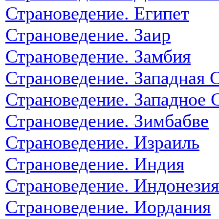
Страноведение. Египет
Страноведение. Заир
Страноведение. Замбия
Страноведение. Западная 
Страноведение. Западное 
Страноведение. Зимбабве
Страноведение. Израиль
Страноведение. Индия
Страноведение. Индонезия
Страноведение. Иордания