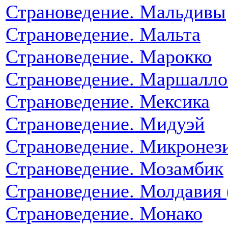
Страноведение. Мальдивы
Страноведение. Мальта
Страноведение. Марокко
Страноведение. Маршалло
Страноведение. Мексика
Страноведение. Мидуэй
Страноведение. Микронез
Страноведение. Мозамбик
Страноведение. Молдавия 
Страноведение. Монако