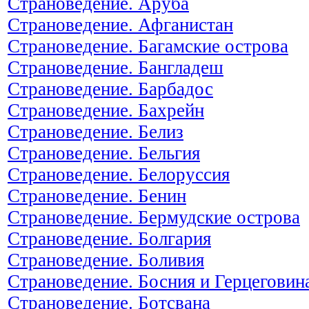
Страноведение. Аруба
Страноведение. Афганистан
Страноведение. Багамские острова
Страноведение. Бангладеш
Страноведение. Барбадос
Страноведение. Бахрейн
Страноведение. Белиз
Страноведение. Бельгия
Страноведение. Белоруссия
Страноведение. Бенин
Страноведение. Бермудские острова
Страноведение. Болгария
Страноведение. Боливия
Страноведение. Босния и Герцеговин
Страноведение. Ботсвана