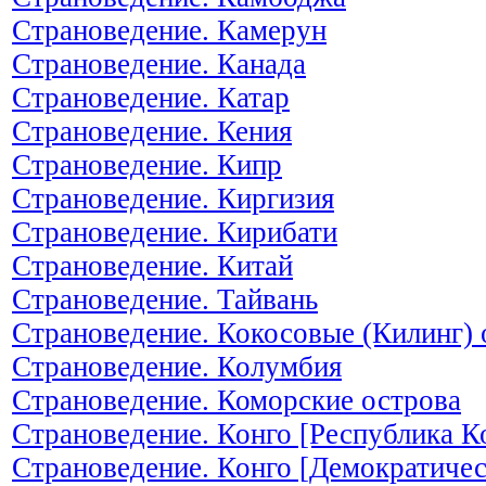
Страноведение. Камерун
Страноведение. Канада
Страноведение. Катар
Страноведение. Кения
Страноведение. Кипр
Страноведение. Киргизия
Страноведение. Кирибати
Страноведение. Китай
Страноведение. Тайвань
Страноведение. Кокосовые (Килинг) 
Страноведение. Колумбия
Страноведение. Коморские острова
Страноведение. Конго [Республика К
Страноведение. Конго [Демократичес