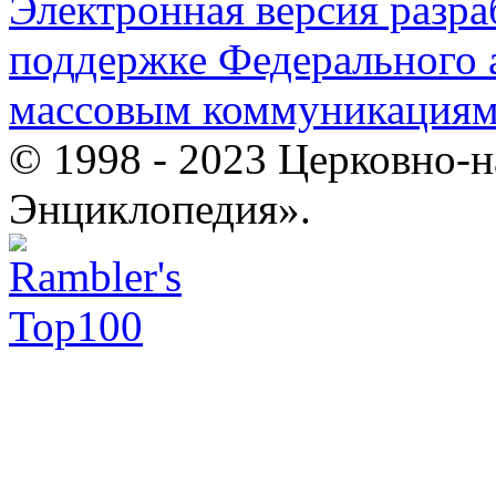
Электронная версия разр
поддержке Федерального а
массовым коммуникация
© 1998 - 2023 Церковно-
Энциклопедия».