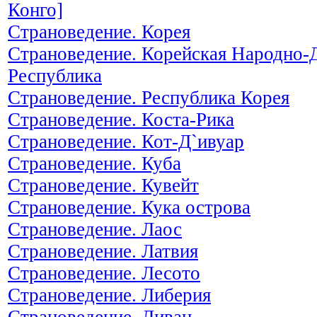
Конго]
Страноведение. Корея
Страноведение. Корейская Народно-
Республика
Страноведение. Республика Корея
Страноведение. Коста-Рика
Страноведение. Кот-Д`ивуар
Страноведение. Куба
Страноведение. Кувейт
Страноведение. Кука острова
Страноведение. Лаос
Страноведение. Латвия
Страноведение. Лесото
Страноведение. Либерия
Страноведение. Ливан