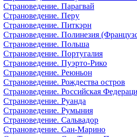
Страноведение. Парагвай
Страноведение. Перу
Страноведение. Питкэрн
Страноведение. Полинезия (Французс
Страноведение. Польша
Страноведение. Португалия
Страноведение. Пуэрто-Рико
Страноведение. Реюньон
Страноведение. Рождества остров
Страноведение. Российская Федерац
Страноведение. Руанда
Страноведение. Румыния
Страноведение. Сальвадор
Страноведение. Сан-Марино