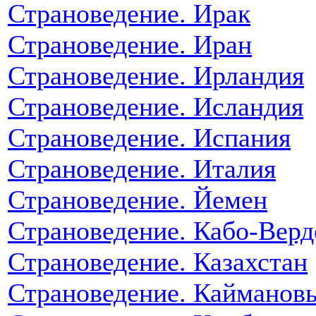
Страноведение. Ирак
Страноведение. Иран
Страноведение. Ирландия
Страноведение. Исландия
Страноведение. Испания
Страноведение. Италия
Страноведение. Йемен
Страноведение. Кабо-Верд
Страноведение. Казахстан
Страноведение. Кайманов