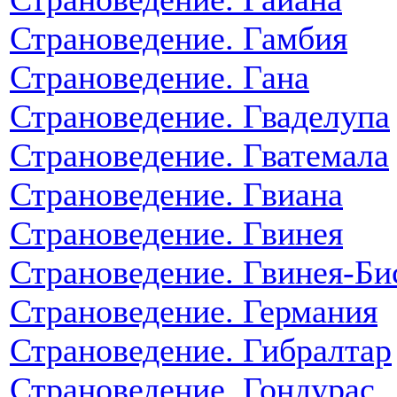
Страноведение. Гамбия
Страноведение. Гана
Страноведение. Гваделупа
Страноведение. Гватемала
Страноведение. Гвиана
Страноведение. Гвинея
Страноведение. Гвинея-Би
Страноведение. Германия
Страноведение. Гибралтар
Страноведение. Гондурас