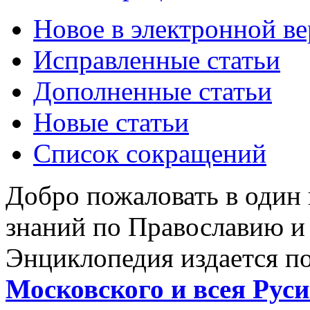
Новое в электронной в
Исправленные статьи
Дополненные статьи
Новые статьи
Список сокращений
Добро пожаловать в один
знаний по Православию и
Энциклопедия издается п
Московского и всея Руси