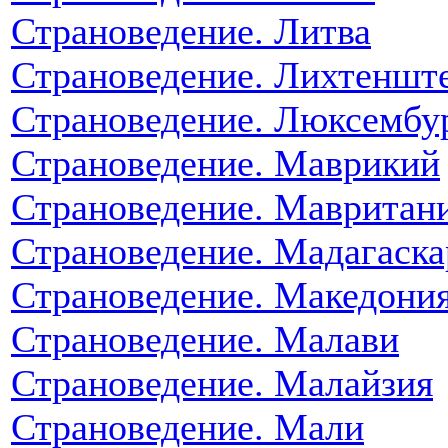
Страноведение. Литва
Страноведение. Лихтеншт
Страноведение. Люксембу
Страноведение. Маврикий
Страноведение. Мавритан
Страноведение. Мадагаска
Страноведение. Македония
Страноведение. Малави
Страноведение. Малайзия
Страноведение. Мали