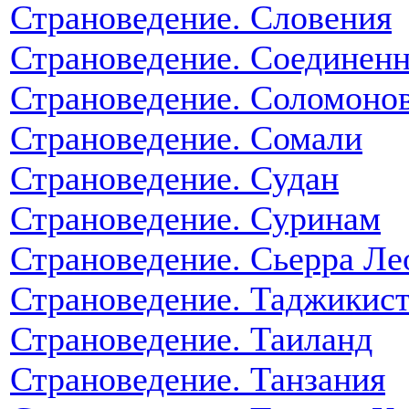
Страноведение. Словения
Страноведение. Соедине
Страноведение. Соломоно
Страноведение. Сомали
Страноведение. Судан
Страноведение. Суринам
Страноведение. Сьерра Ле
Страноведение. Таджикис
Страноведение. Таиланд
Страноведение. Танзания