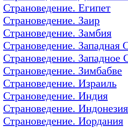
Страноведение. Египет
Страноведение. Заир
Страноведение. Замбия
Страноведение. Западная 
Страноведение. Западное 
Страноведение. Зимбабве
Страноведение. Израиль
Страноведение. Индия
Страноведение. Индонезия
Страноведение. Иордания