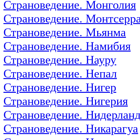
Страноведение. Монголия
Страноведение. Монтсерр
Страноведение. Мьянма
Страноведение. Намибия
Страноведение. Науру
Страноведение. Непал
Страноведение. Нигер
Страноведение. Нигерия
Страноведение. Нидерлан
Страноведение. Никарагуа