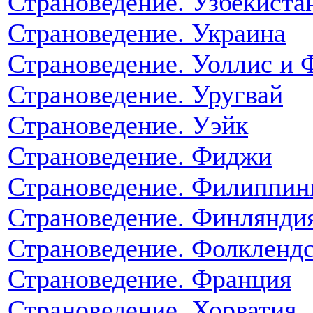
Страноведение. Узбекиста
Страноведение. Украина
Страноведение. Уоллис и 
Страноведение. Уругвай
Страноведение. Уэйк
Страноведение. Фиджи
Страноведение. Филиппи
Страноведение. Финлянди
Страноведение. Фолклендс
Страноведение. Франция
Страноведение. Хорватия