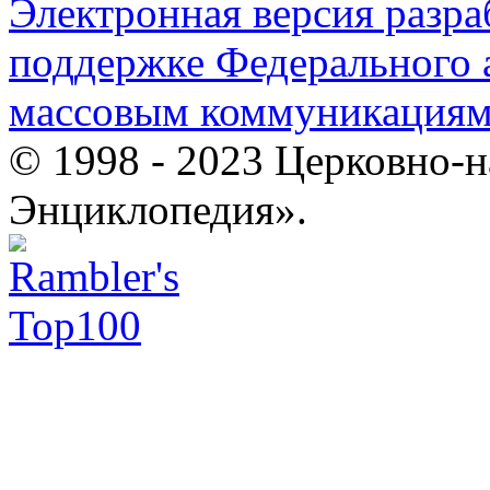
Электронная версия разр
поддержке Федерального а
массовым коммуникация
© 1998 - 2023 Церковно-
Энциклопедия».