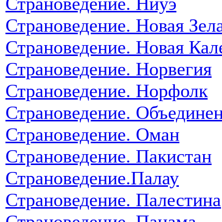
Страноведение. Ниуэ
Страноведение. Новая Зел
Страноведение. Новая Кал
Страноведение. Норвегия
Страноведение. Норфолк
Страноведение. Объедине
Страноведение. Оман
Страноведение. Пакистан
Страноведение.Палау
Страноведение. Палестина
Страноведение. Панама