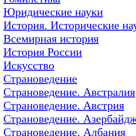
Юридические науки
История. Исторические на
Всемирная история
История России
Искусство
Страноведение
Страноведение. Австралия
Страноведение. Австрия
Страноведение. Азербайд
Страноведение. Албания