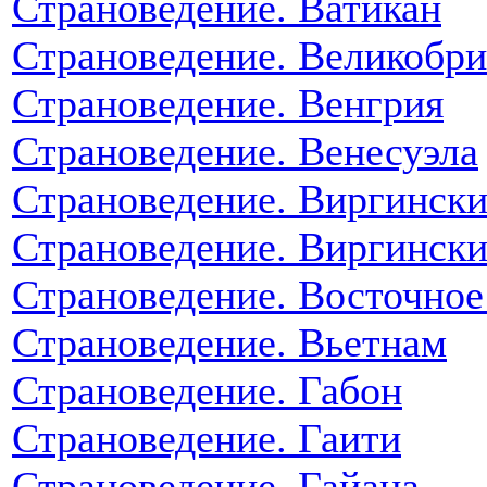
Страноведение. Ватикан
Страноведение. Великобри
Страноведение. Венгрия
Страноведение. Венесуэла
Страноведение. Виргински
Страноведение. Виргинск
Страноведение. Восточное
Страноведение. Вьетнам
Страноведение. Габон
Страноведение. Гаити
Страноведение. Гайана