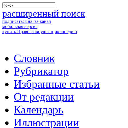
расширенный поиск
подписаться на rss-канал
мобильная версия
купить Православную энциклопедию
Словник
Рубрикатор
Избранные статьи
От редакции
Календарь
Иллюстрации