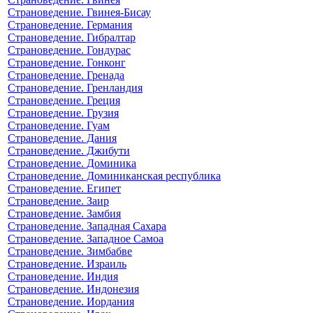
Страноведение. Гвинея-Бисау
Страноведение. Германия
Страноведение. Гибралтар
Страноведение. Гондурас
Страноведение. Гонконг
Страноведение. Гренада
Страноведение. Гренландия
Страноведение. Греция
Страноведение. Грузия
Страноведение. Гуам
Страноведение. Дания
Страноведение. Джибути
Страноведение. Доминика
Страноведение. Доминиканская республика
Страноведение. Египет
Страноведение. Заир
Страноведение. Замбия
Страноведение. Западная Сахара
Страноведение. Западное Самоа
Страноведение. Зимбабве
Страноведение. Израиль
Страноведение. Индия
Страноведение. Индонезия
Страноведение. Иордания