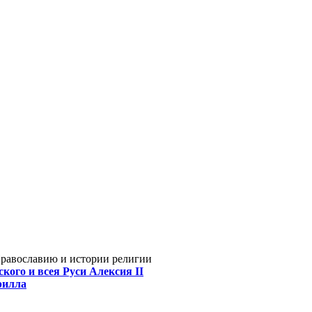
Православию и истории религии
кого и всея Руси Алексия II
рилла