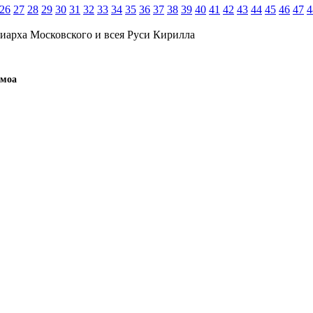
26
27
28
29
30
31
32
33
34
35
36
37
38
39
40
41
42
43
44
45
46
47
4
иарха Московского и всея Руси Кирилла
амоа