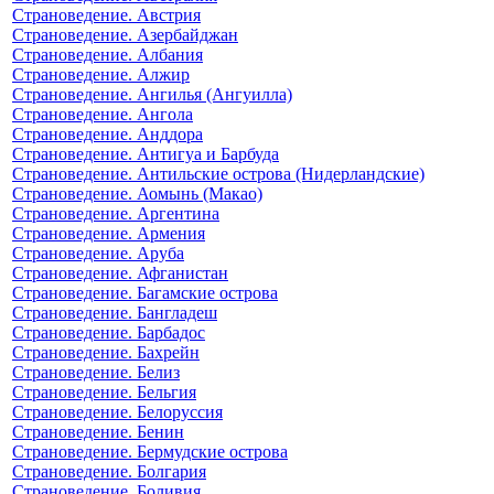
Страноведение. Австрия
Страноведение. Азербайджан
Страноведение. Албания
Страноведение. Алжир
Страноведение. Ангилья (Ангуилла)
Страноведение. Ангола
Страноведение. Анддора
Страноведение. Антигуа и Барбуда
Страноведение. Антильские острова (Нидерландские)
Страноведение. Аомынь (Макао)
Страноведение. Аргентина
Страноведение. Армения
Страноведение. Аруба
Страноведение. Афганистан
Страноведение. Багамские острова
Страноведение. Бангладеш
Страноведение. Барбадос
Страноведение. Бахрейн
Страноведение. Белиз
Страноведение. Бельгия
Страноведение. Белоруссия
Страноведение. Бенин
Страноведение. Бермудские острова
Страноведение. Болгария
Страноведение. Боливия