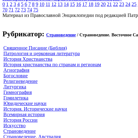
0
1
2
3
4
5
6
7
8
9
10
11
12
13
14
15
16
17
18
19
20
21
22
23
24
25
70
71
72
73
74
75
Материал из Православной Энциклопедии под редакцией Патр
Рубрикатор:
Страноведение
/ Страноведение. Восточное С
Священное Писание (Библия)
Патрология и церковная литература
История Христианства
История христианства по странам и регионам
Агиография
Богословие
Религиеведение
Литургика
Гимнография
Гомилетика
Юридические науки
История. Исторические науки
Всемирная история
История России
Искусство
Страноведение
Страноведение. Австралия