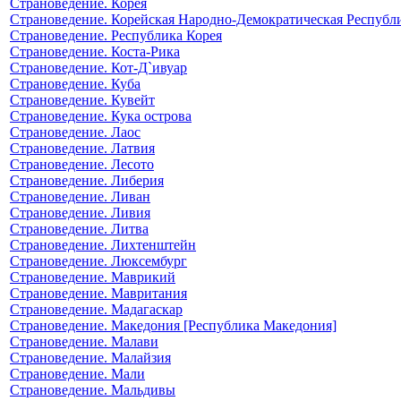
Страноведение. Корея
Страноведение. Корейская Народно-Демократическая Республ
Страноведение. Республика Корея
Страноведение. Коста-Рика
Страноведение. Кот-Д`ивуар
Страноведение. Куба
Страноведение. Кувейт
Страноведение. Кука острова
Страноведение. Лаос
Страноведение. Латвия
Страноведение. Лесото
Страноведение. Либерия
Страноведение. Ливан
Страноведение. Ливия
Страноведение. Литва
Страноведение. Лихтенштейн
Страноведение. Люксембург
Страноведение. Маврикий
Страноведение. Мавритания
Страноведение. Мадагаскар
Страноведение. Македония [Республика Македония]
Страноведение. Малави
Страноведение. Малайзия
Страноведение. Мали
Страноведение. Мальдивы