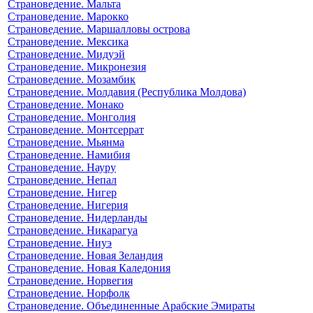
Страноведение. Мальта
Страноведение. Марокко
Страноведение. Маршалловы острова
Страноведение. Мексика
Страноведение. Мидуэй
Страноведение. Микронезия
Страноведение. Мозамбик
Страноведение. Молдавия (Республика Молдова)
Страноведение. Монако
Страноведение. Монголия
Страноведение. Монтсеррат
Страноведение. Мьянма
Страноведение. Намибия
Страноведение. Науру
Страноведение. Непал
Страноведение. Нигер
Страноведение. Нигерия
Страноведение. Нидерланды
Страноведение. Никарагуа
Страноведение. Ниуэ
Страноведение. Новая Зеландия
Страноведение. Новая Каледония
Страноведение. Норвегия
Страноведение. Норфолк
Страноведение. Объединенные Арабские Эмираты