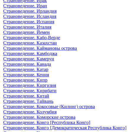
Страноведение. Ирак
Страноведение. Иран
Страноведение. Ирландия
Страноведение. Исландия
Страноведение. Испания
Страноведение. Италия
Страноведение. Йемен
Страноведение. Кабо-Верде
Страноведение. Казахстан
Страноведение. Каймановы острова
Страноведение. Камбоджа
Страноведение. Камерун
Страноведение. Канада
Страноведение. Катар
Страноведение. Кения
Страноведение. Кипр
Страноведение. Киргизия
Страноведение. Кирибати
Страноведение. Китай
Страноведение. Тайвань
Страноведение. Кокосовые (Килинг) острова
Страноведение. Колумбия
Страноведение. Коморские острова
Страноведение. Конго [Республика Конго]
Страноведение. Конго [Демократическая Республика Конго]