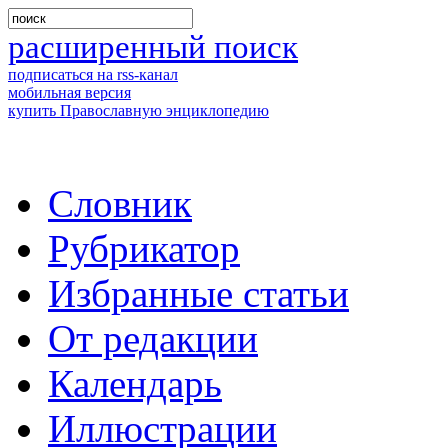
расширенный поиск
подписаться на rss-канал
мобильная версия
купить Православную энциклопедию
Словник
Рубрикатор
Избранные статьи
От редакции
Календарь
Иллюстрации