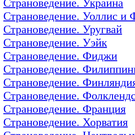
Страноведение. Украина
Страноведение. Уоллис и 
Страноведение. Уругвай
Страноведение. Уэйк
Страноведение. Фиджи
Страноведение. Филиппи
Страноведение. Финлянди
Страноведение. Фолклендс
Страноведение. Франция
Страноведение. Хорватия