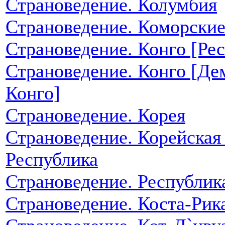
Страноведение. Колумбия
Страноведение. Коморские
Страноведение. Конго [Ре
Страноведение. Конго [Де
Конго]
Страноведение. Корея
Страноведение. Корейская
Республика
Страноведение. Республик
Страноведение. Коста-Рик