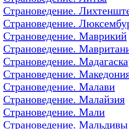
Страноведение. Лихтеншт
Страноведение. Люксембу
Страноведение. Маврикий
Страноведение. Мавритан
Страноведение. Мадагаска
Страноведение. Македония
Страноведение. Малави
Страноведение. Малайзия
Страноведение. Мали
Страноведение. Мальдивы