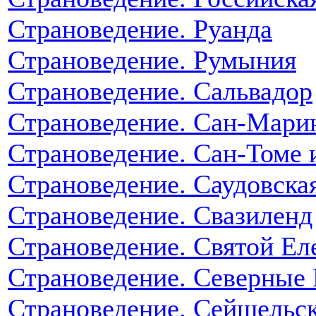
Страноведение. Руанда
Страноведение. Румыния
Страноведение. Сальвадор
Страноведение. Сан-Мари
Страноведение. Сан-Томе
Страноведение. Саудовска
Страноведение. Свазиленд
Страноведение. Святой Ел
Страноведение. Северные
Страноведение. Сейшельск