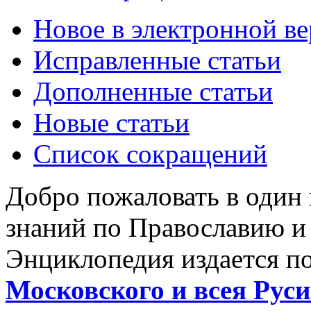
Новое в электронной в
Исправленные статьи
Дополненные статьи
Новые статьи
Список сокращений
Добро пожаловать в один
знаний по Православию и
Энциклопедия издается п
Московского и всея Руси