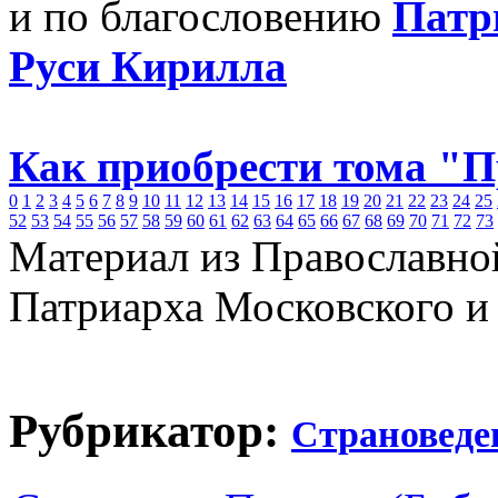
и по благословению
Патр
Руси Кирилла
Как приобрести тома "
0
1
2
3
4
5
6
7
8
9
10
11
12
13
14
15
16
17
18
19
20
21
22
23
24
25
52
53
54
55
56
57
58
59
60
61
62
63
64
65
66
67
68
69
70
71
72
73
Материал из Православно
Патриарха Московского и
Рубрикатор:
Страноведе