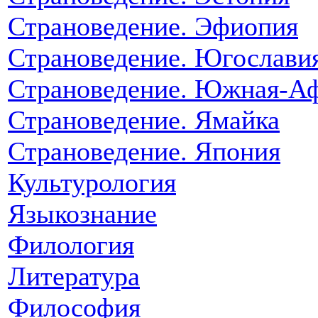
Страноведение. Эфиопия
Страноведение. Югослави
Страноведение. Южная-Аф
Страноведение. Ямайка
Страноведение. Япония
Культурология
Языкознание
Филология
Литература
Философия