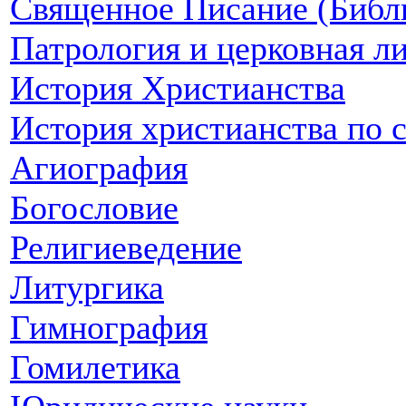
Священное Писание (Библ
Патрология и церковная л
История Христианства
История христианства по 
Агиография
Богословие
Религиеведение
Литургика
Гимнография
Гомилетика