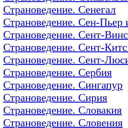
Страноведение. Сенегал
Страноведение. Сен-Пьер
Страноведение. Сент-Винс
Страноведение. Сент-Китс
Страноведение. Сент-Люс
Страноведение. Сербия
Страноведение. Сингапур
Страноведение. Сирия
Страноведение. Словакия
Страноведение. Словения