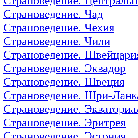
Страноведение. Центральн
Страноведение. Чад
Страноведение. Чехия
Страноведение. Чили
Страноведение. Швейцари
Страноведение. Эквадор
Страноведение. Швеция
Страноведение. Шри-Ланк
Страноведение. Экваториа
Страноведение. Эритрея
Страноведение. Эстония