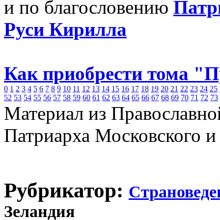
и по благословению
Патр
Руси Кирилла
Как приобрести тома "
0
1
2
3
4
5
6
7
8
9
10
11
12
13
14
15
16
17
18
19
20
21
22
23
24
25
52
53
54
55
56
57
58
59
60
61
62
63
64
65
66
67
68
69
70
71
72
73
Материал из Православно
Патриарха Московского и
Рубрикатор:
Страноведе
Зеландия