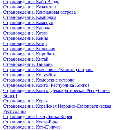
Страноведение. Кабо-Верде
Страноведение. Казахстан
Страноведение. Каймановы острова
Страноведение. Камбоджа
Страноведение. Камерун
Страноведение. Канада
Страноведение. Катар
Страноведение. Кения
Страноведение. Кипр
Страноведение. Киргизия
Страноведение. Кирибати
Страноведение. Китай
Страноведение. Тайвань
Страноведение. Кокосовые (Килинг) острова
Страноведение. Колумбия
Страноведение. Коморские острова
Страноведение. Конго [Республика Конго]
Страноведение. Конго [Демократическая Республика
Конго]
Страноведение. Корея
Страноведение. Корейская Народно-Демократическая
Республика
Страноведение. Республика Корея
Страноведение. Коста-Рика
Страноведение. Кот-Д`ивуар