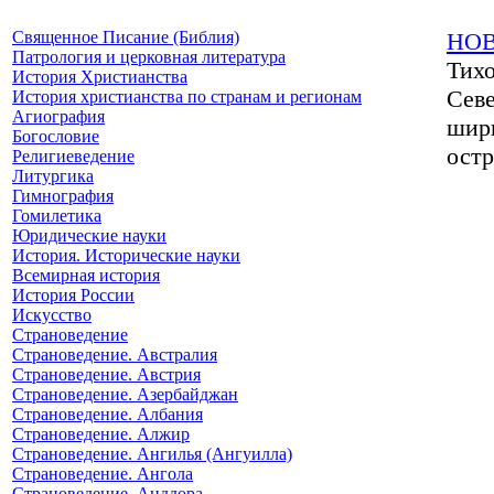
Священное Писание (Библия)
НОВ
Патрология и церковная литература
Тихо
История Христианства
Севе
История христианства по странам и регионам
Агиография
шири
Богословие
остр
Религиеведение
Литургика
Гимнография
Гомилетика
Юридические науки
История. Исторические науки
Всемирная история
История России
Искусство
Страноведение
Страноведение. Австралия
Страноведение. Австрия
Страноведение. Азербайджан
Страноведение. Албания
Страноведение. Алжир
Страноведение. Ангилья (Ангуилла)
Страноведение. Ангола
Страноведение. Анддора