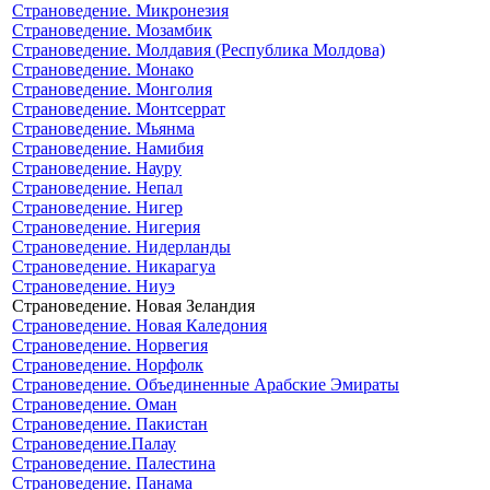
Страноведение. Микронезия
Страноведение. Мозамбик
Страноведение. Молдавия (Республика Молдова)
Страноведение. Монако
Страноведение. Монголия
Страноведение. Монтсеррат
Страноведение. Мьянма
Страноведение. Намибия
Страноведение. Науру
Страноведение. Непал
Страноведение. Нигер
Страноведение. Нигерия
Страноведение. Нидерланды
Страноведение. Никарагуа
Страноведение. Ниуэ
Страноведение. Новая Зеландия
Страноведение. Новая Каледония
Страноведение. Норвегия
Страноведение. Норфолк
Страноведение. Объединенные Арабские Эмираты
Страноведение. Оман
Страноведение. Пакистан
Страноведение.Палау
Страноведение. Палестина
Страноведение. Панама