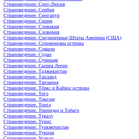
Страноведение. Сент-Люсия
Страноведение. Сербия
Страноведение. Сингапур
Страноведение. Сирия
Страноведение. Словакия
Страноведение. Словения
Страноведение. Соединенные Штаты Америки (США)
Страноведение. Соломоновы острова
Страноведение. Сомали
Страноведение. Судан
Страноведение. Суринам
Страноведение. Сьерра Леоне
Страноведение. Таджикистан
Страноведение. Таиланд
Страноведение. Танзания
Страноведение. Тёркс и Кайкос острова
Страноведение. Того
Страноведение. Токелау
Страноведение. Тонга
Страноведение. Тринидад и Тобаго
Страноведение. Тувалу
Страноведение. Тунис
Страноведение. Туркменистан
Страноведение. Турция
Страноведение. Уганда