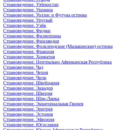
Страноведение. Узбекистан
Страноведение. Украина
Страноведение. Уоллис и Футуна острова
Страноведение. Уругвай
Страноведение. Уэйк
Страноведение. Фиджи
Страноведение. Филиппины
Страноведение. Финляндия
Страноведение. Фолклендские (Мальвинские) острова
Страноведение. Франция
Страноведение. Хорватия
Страноведение. Центрально Африканская Республика
Страноведение. Чад
Страноведение. Чехия
Страноведение. Чили
Страноведение. Швейцария
Страноведение. Эквадор
Страноведение. Швеция
Страноведение. Шри-Ланка
Страноведение. Экваториальная Гвинея
Страноведение. Эритрея
Страноведение. Эстония
Страноведение. Эфиопия
Страноведение. Югославия
Страноведение. Южная-Африканская Республика