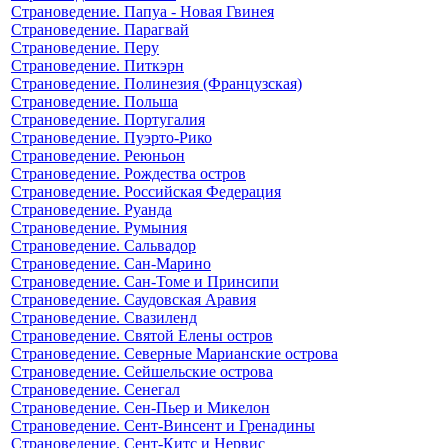
Страноведение. Папуа - Новая Гвинея
Страноведение. Парагвай
Страноведение. Перу
Страноведение. Питкэрн
Страноведение. Полинезия (Французская)
Страноведение. Польша
Страноведение. Португалия
Страноведение. Пуэрто-Рико
Страноведение. Реюньон
Страноведение. Рождества остров
Страноведение. Российская Федерация
Страноведение. Руанда
Страноведение. Румыния
Страноведение. Сальвадор
Страноведение. Сан-Марино
Страноведение. Сан-Томе и Принсипи
Страноведение. Саудовская Аравия
Страноведение. Свазиленд
Страноведение. Святой Елены остров
Страноведение. Северные Марианские острова
Страноведение. Сейшельские острова
Страноведение. Сенегал
Страноведение. Сен-Пьер и Микелон
Страноведение. Сент-Винсент и Гренадины
Страноведение. Сент-Китс и Нервис