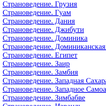
Страноведение. Грузия
Страноведение. Гуам
Страноведение. Дания
Страноведение. Джибути
Страноведение. Доминика
Страноведение. Доминиканская
Страноведение. Египет
Страноведение. Заир
Страноведение. Замбия
Страноведение. Западная Сахар
Страноведение. Западное Само
Страноведение. Зимбабве