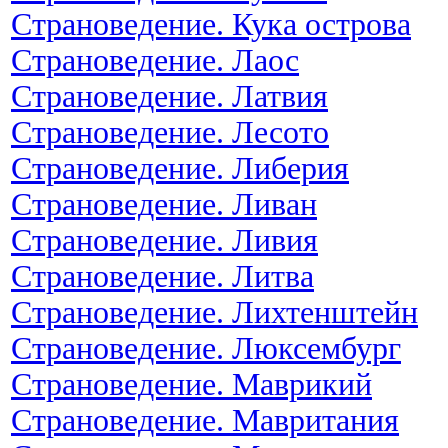
Страноведение. Кука острова
Страноведение. Лаос
Страноведение. Латвия
Страноведение. Лесото
Страноведение. Либерия
Страноведение. Ливан
Страноведение. Ливия
Страноведение. Литва
Страноведение. Лихтенштейн
Страноведение. Люксембург
Страноведение. Маврикий
Страноведение. Мавритания