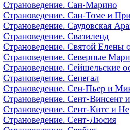
Страноведение. Сан-Марино
Страноведение. Сан-Томе и Пр
Страноведение. Саудовская Ара
Страноведение. Свазиленд
Страноведение. Святой Елены 
Страноведение. Северные Мари
Страноведение. Сейшельские о
Страноведение. Сенегал
Страноведение. Сен-Пьер и Ми
Страноведение. Сент-Винсент 
Страноведение. Сент-Китс и Не
Страноведение. Сент-Люсия