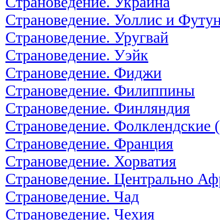
Страноведение. Украина
Страноведение. Уоллис и Футун
Страноведение. Уругвай
Страноведение. Уэйк
Страноведение. Фиджи
Страноведение. Филиппины
Страноведение. Финляндия
Страноведение. Фолклендские 
Страноведение. Франция
Страноведение. Хорватия
Страноведение. Центрально Аф
Страноведение. Чад
Страноведение. Чехия