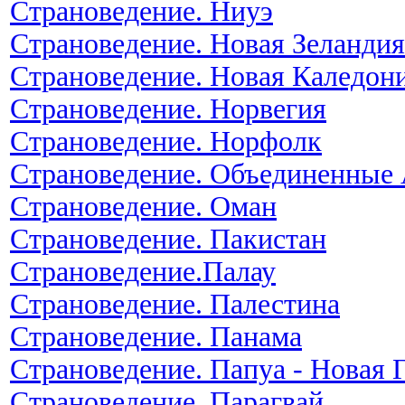
Страноведение. Ниуэ
Страноведение. Новая Зеландия
Страноведение. Новая Каледон
Страноведение. Норвегия
Страноведение. Норфолк
Страноведение. Объединенные
Страноведение. Оман
Страноведение. Пакистан
Страноведение.Палау
Страноведение. Палестина
Страноведение. Панама
Страноведение. Папуа - Новая 
Страноведение. Парагвай