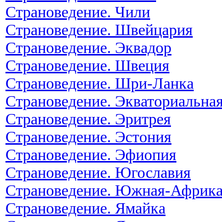
Страноведение. Чили
Страноведение. Швейцария
Страноведение. Эквадор
Страноведение. Швеция
Страноведение. Шри-Ланка
Страноведение. Экваториальна
Страноведение. Эритрея
Страноведение. Эстония
Страноведение. Эфиопия
Страноведение. Югославия
Страноведение. Южная-Африка
Страноведение. Ямайка