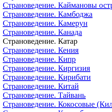
Страноведение. Каймановы ост
Страноведение. Камбоджа
Страноведение. Камерун
Страноведение. Канада
Страноведение. Катар
Страноведение. Кения
Страноведение. Кипр
Страноведение. Киргизия
Страноведение. Кирибати
Страноведение. Китай
Страноведение. Тайвань
Страноведение. Кокосовые (Кил