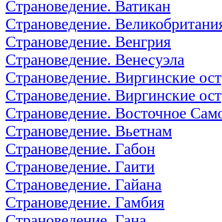
Страноведение. Ватикан
Страноведение. Великобритани
Страноведение. Венгрия
Страноведение. Венесуэла
Страноведение. Виргинские ост
Страноведение. Виргинские ос
Страноведение. Восточное Сам
Страноведение. Вьетнам
Страноведение. Габон
Страноведение. Гаити
Страноведение. Гайана
Страноведение. Гамбия
Страноведение. Гана