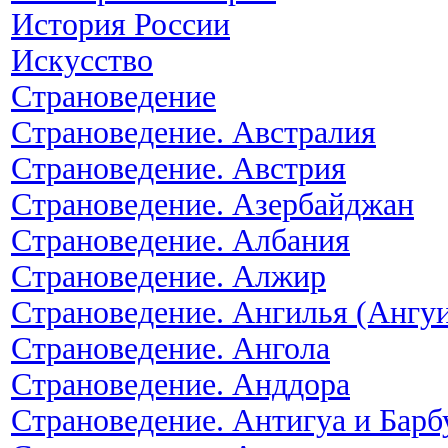
История России
Искусство
Страноведение
Страноведение. Австралия
Страноведение. Австрия
Страноведение. Азербайджан
Страноведение. Албания
Страноведение. Алжир
Страноведение. Ангилья (Ангу
Страноведение. Ангола
Страноведение. Анддора
Страноведение. Антигуа и Барб