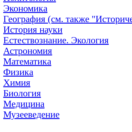
Экономика
География (см. также "Историч
История науки
Естествознание. Экология
Астрономия
Математика
Физика
Химия
Биология
Медицина
Музееведение