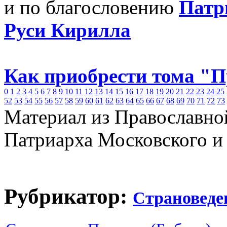
и по благословению
Патр
Руси Кирилла
Как приобрести тома "
0
1
2
3
4
5
6
7
8
9
10
11
12
13
14
15
16
17
18
19
20
21
22
23
24
25
52
53
54
55
56
57
58
59
60
61
62
63
64
65
66
67
68
69
70
71
72
73
Материал из Православно
Патриарха Московского и
Рубрикатор:
Страноведе