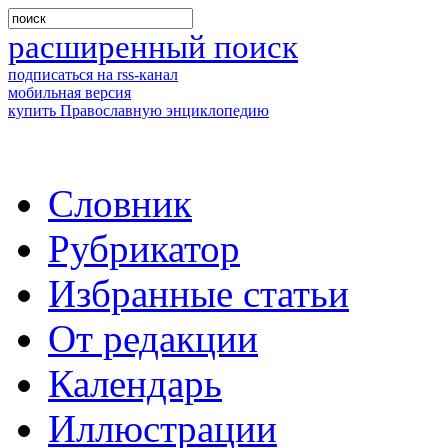
расширенный поиск
подписаться на rss-канал
мобильная версия
купить Православную энциклопедию
Словник
Рубрикатор
Избранные статьи
От редакции
Календарь
Иллюстрации