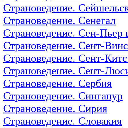
Страноведение. Сейшельск
Страноведение. Сенегал
Страноведение. Сен-Пьер
Страноведение. Сент-Винс
Страноведение. Сент-Китс
Страноведение. Сент-Люс
Страноведение. Сербия
Страноведение. Сингапур
Страноведение. Сирия
Страноведение. Словакия