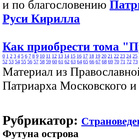
и по благословению
Патр
Руси Кирилла
Как приобрести тома "
0
1
2
3
4
5
6
7
8
9
10
11
12
13
14
15
16
17
18
19
20
21
22
23
24
25
52
53
54
55
56
57
58
59
60
61
62
63
64
65
66
67
68
69
70
71
72
73
Материал из Православно
Патриарха Московского и
Рубрикатор:
Страноведе
Футуна острова