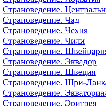
Страноведение. Центральн
Страноведение. Чад
Страноведение. Чехия
Страноведение. Чили
Страноведение. Швейцари
Страноведение. Эквадор
Страноведение. Швеция
Страноведение. Шри-Ланк
Страноведение. Экваториа
Страноведение. Эритрея