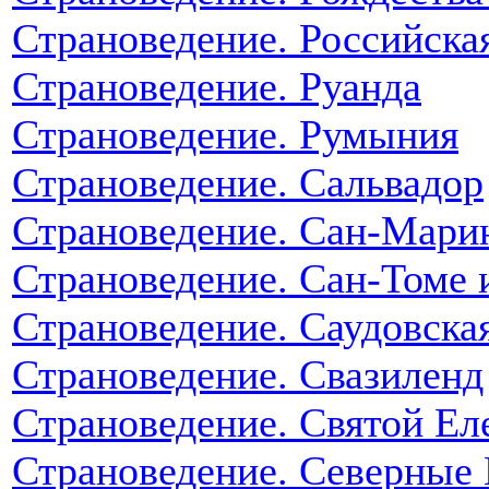
Страноведение. Российска
Страноведение. Руанда
Страноведение. Румыния
Страноведение. Сальвадор
Страноведение. Сан-Мари
Страноведение. Сан-Томе
Страноведение. Саудовска
Страноведение. Свазиленд
Страноведение. Святой Ел
Страноведение. Северные