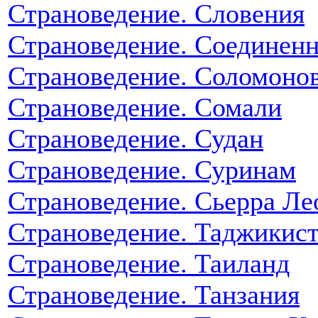
Страноведение. Словения
Страноведение. Соедине
Страноведение. Соломоно
Страноведение. Сомали
Страноведение. Судан
Страноведение. Суринам
Страноведение. Сьерра Ле
Страноведение. Таджикис
Страноведение. Таиланд
Страноведение. Танзания