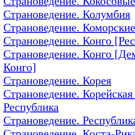
Страноведение. Кокосовые
Страноведение. Колумбия
Страноведение. Коморские
Страноведение. Конго [Ре
Страноведение. Конго [Де
Конго]
Страноведение. Корея
Страноведение. Корейская
Республика
Страноведение. Республик
Страноведение. Коста-Рик