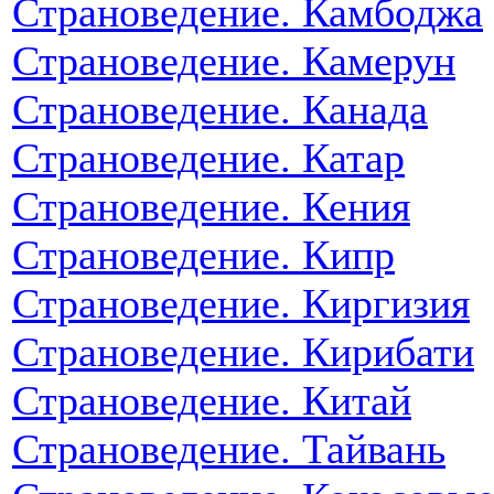
Страноведение. Камбоджа
Страноведение. Камерун
Страноведение. Канада
Страноведение. Катар
Страноведение. Кения
Страноведение. Кипр
Страноведение. Киргизия
Страноведение. Кирибати
Страноведение. Китай
Страноведение. Тайвань