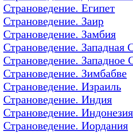
Страноведение. Египет
Страноведение. Заир
Страноведение. Замбия
Страноведение. Западная 
Страноведение. Западное 
Страноведение. Зимбабве
Страноведение. Израиль
Страноведение. Индия
Страноведение. Индонезия
Страноведение. Иордания