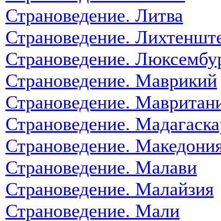
Страноведение. Литва
Страноведение. Лихтеншт
Страноведение. Люксембу
Страноведение. Маврикий
Страноведение. Мавритан
Страноведение. Мадагаска
Страноведение. Македония
Страноведение. Малави
Страноведение. Малайзия
Страноведение. Мали