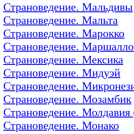
Страноведение. Мальдивы
Страноведение. Мальта
Страноведение. Марокко
Страноведение. Маршалло
Страноведение. Мексика
Страноведение. Мидуэй
Страноведение. Микронез
Страноведение. Мозамбик
Страноведение. Молдавия 
Страноведение. Монако