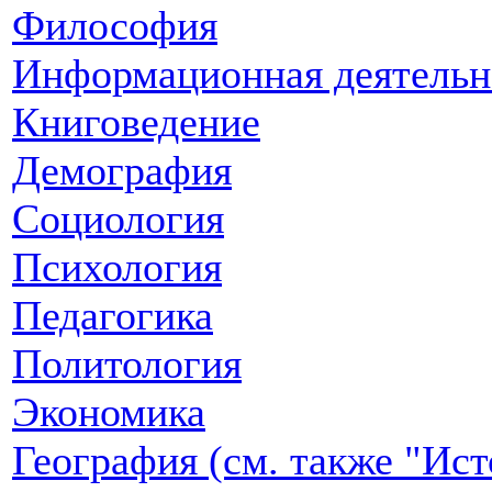
Философия
Информационная деятельн
Книговедение
Демография
Социология
Психология
Педагогика
Политология
Экономика
География (см. также "Ист