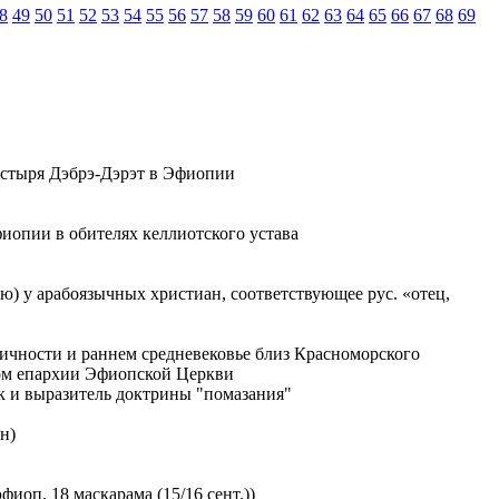
8
49
50
51
52
53
54
55
56
57
58
59
60
61
62
63
64
65
66
67
68
69
настыря Дэбрэ-Дэрэт в Эфиопии
Эфиопии в обителях келлиотского устава
) у арабоязычных христиан, соответствующее рус. «отец,
ичности и раннем средневековье близ Красноморского
ром епархии Эфиопской Церкви
ик и выразитель доктрины "помазания"
н)
эфиоп. 18 маскарама (15/16 сент.))