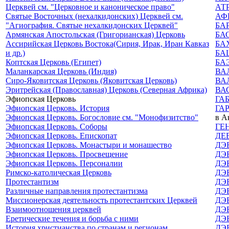
Церквей см. "Церковное и каноническое право"
АТ
Святые Восточных (нехалкидонских) Церквей см.
АФ
"Агиография. Святые нехалкидонских Церквей"
БА
Армянская Апостольская (Григорианская) Церковь
БА
Ассирийская Церковь Востока(Сирия, Ирак, Иран Кавказ
БА
и др.)
БА
Коптская Церковь (Египет)
БА
Маланкарская Церковь (Индия)
ВА
Сиро-Яковитская Церковь (Яковитская Церковь)
ВА
Эритрейская (Православная) Церковь (Северная Африка)
ВА
Эфиопская Церковь
ГА
Эфиопская Церковь. История
ГА
Эфиопская Церковь. Богословие см. "Монофизитство"
в А
Эфиопская Церковь. Соборы
ГЕ
Эфиопская Церковь. Епископат
ДЕ
Эфиопская Церковь. Монастыри и монашество
ДЭ
Эфиопская Церковь. Просвещение
ДЭ
Эфиопская Церковь. Персоналии
ДЭ
Римско-католическая Церковь
ДЭ
Протестантизм
ДЭ
Различные направления протестантизма
ДЭ
Миссионерская деятельность протестантских Церквей
ДЭ
Взаимоотношения церквей
ДЭ
Еретические течения и борьба с ними
ДЭ
История христианства по странам и регионам
ДЭ