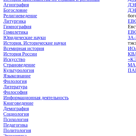
Агиография
ДЭ
Богословие
ДЭ
Религиеведение
бог
Литургика
ЕВ
Гимнография
Евс
Гомилетика
ЕВ
Юридические науки
ЗА
История. Исторические науки
тэкэ
Всемирная история
ИО
История России
КВ
Искусство
«К
Страноведение
МА
Культурология
ПА
Языкознание
Филология
Литература
Философия
Информационная деятельность
Книговедение
Демография
Социология
Психология
Педагогика
Политология
Экономика