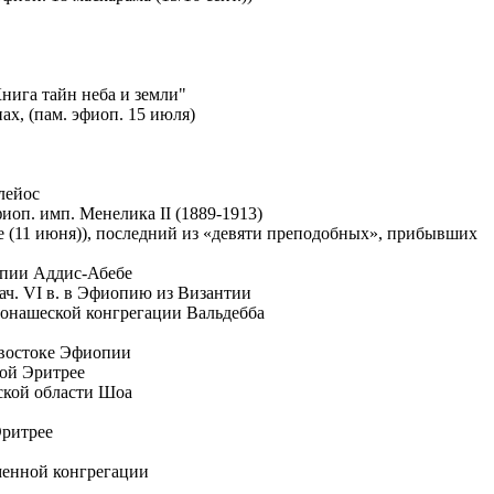
нига тайн неба и земли"
онах, (пам. эфиоп. 15 июля)
лейос
иоп. имп. Менелика II (1889-1913)
сане (11 июня)), последний из «девяти преподобных», прибывших
опии Аддис-Абебе
ач. VI в. в Эфиопию из Византии
онашеской конгрегации Вальдебба
-востоке Эфиопии
ой Эритрее
ской области Шоа
ритрее
менной конгрегации