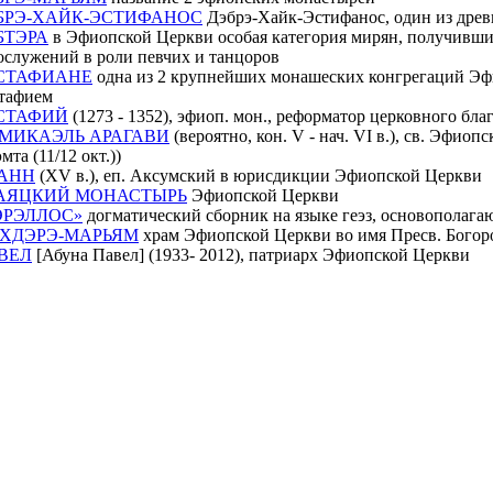
БРЭ-ХАЙК-ЭСТИФАНОС
Дэбрэ-Хайк-Эстифанос, один из древ
БТЭРА
в Эфиопской Церкви особая категория мирян, получивши
ослужений в роли певчих и танцоров
СТАФИАНЕ
одна из 2 крупнейших монашеских конгрегаций Эфио
тафием
СТАФИЙ
(1273 - 1352), эфиоп. мон., реформатор церковного бл
-МИКАЭЛЬ АРАГАВИ
(вероятно, кон. V - нач. VI в.), св. Эфио
мта (11/12 окт.))
АНН
(XV в.), еп. Аксумский в юрисдикции Эфиопской Церкви
АЯЦКИЙ МОНАСТЫРЬ
Эфиопской Церкви
ЭРЭЛЛОС»
догматический сборник на языке геэз, основополаг
ХДЭРЭ-МАРЬЯМ
храм Эфиопской Церкви во имя Пресв. Бого
ВЕЛ
[Абуна Павел] (1933- 2012), патриарх Эфиопской Церкви