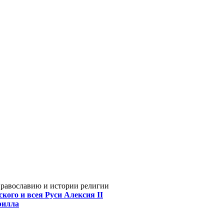
Православию и истории религии
кого и всея Руси Алексия II
рилла