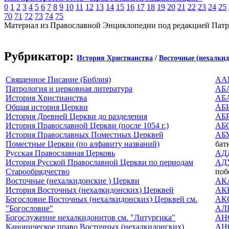
0
1
2
3
4
5
6
7
8
9
10
11
12
13
14
15
16
17
18
19
20
21
22
23
24
25
70
71
72
73
74
75
Материал из Православной Энциклопедии под редакцией Патр
Рубрикатор:
История Христианства
/
Восточные (нехалки
Священное Писание (Библия)
АА
Патрология и церковная литература
АБ
История Христианства
АБ
Общая история Церкви
АБ
История Древней Церкви до разделения
АБ
История Православной Церкви (после 1054 г.)
АБ
История Православных Поместных Церквей
АБ
Поместные Церкви (по алфавиту названий)
бат
Русская Православная Церковь
АД
История Русской Православной Церкви по периодам
АД
Старообрядчество
поб
Восточные (нехалкидонские ) Церкви
АК
История Восточных (нехалкидонских) Церквей
АК
Богословие Восточных (нехалкидонских) Церквей см.
АК
"Богословие"
АЛ
Богослужение нехалкидонитов см. "Литургика"
АН
Каноническое право Восточных (нехалкидонских)
АН