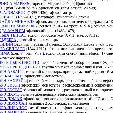
РОНСА МАРЬЯМ
[престол Марии], собор (Эфиопия)
ЦЕ
(кон. V-нач. VI в.), эфиопск. св. (пам. эфиоп. 24 мая)
РТАЛОМЕВОС
(1399-1436), эфиоп. митр.
СЛЕЙОС
(1892-1971), патриарх Эфиопской Церкви
ХАЙЛА МИКАЭЛЬ
эфиоп. автор апокалиптического трактата "К
ЦАЛОТА МИКАЭЛЬ
(2-я пол. XIII - 1-я треть XIV в.), эфиоп. м
ЭДА-МАРЬЯМ
эфиопский царь (1468-1478)
ЛЬДА ТЕНСАЭ
эфиоп. богослов кон. XVII - нач. XVIII в.
ЛЬДЕББА
древний эфиоп. мон-рь
СИЛИЙ
Василий, первый Патриарх Эфиопской Церкви - см. Бас
БРА СЕЛЛАСЕ
(1844-1912), эфиоп. историк, личный секретарь эф
РИМА
(кон. V - нач. VI в.), эфиопский святой (пам. эфиоп. 17 
ксумское царство
НЕТЕ ЦЫГЕ ГИОРГИС
первый каменный собор в столице Эфи
ВЯТЬ ПРЕПОДОБНЫХ
группа монахов, прибывших в кон. V - н
БРЭ-АББАЙ
эфиопский монастырь, принадлежащий к древней м
БРЭ-АСЭБОТ
эфиопский монастырь
БРЭ-БАХРЭЙ
эфиопский монастырь, расположенный на северо
БРЭ-БИЗЭН
эфиопский монастырь, расположенный в современн
БРЭ-БЭСРАТ
эфиопский монастырь, расположенный в историче
БРЭ-ДАМО
один из древнейших эфиопских монастырей
БРЭ-ДЭМАХ
эфиопский монастырь, расположенный в Южной Э
БРЭ-ДЭХУХАН
название 2 эфиопских монастырей
БРЭ-ЛИБАНОС
самый знаменитый эфиоп. мон-рь, центр однои
БРЭ-МАРЬЯМ
название 2 эфиопских монастырей