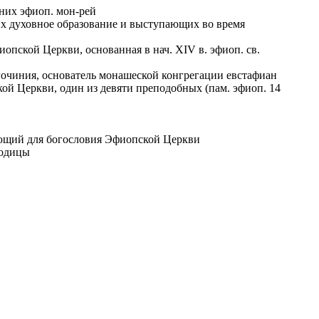
них эфиоп. мон-рей
х духовное образование и выступающих во время
пской Церкви, основанная в нач. XIV в. эфиоп. св.
агочиния, основатель монашеской конгрегации евстафиан
пской Церкви, один из девяти преподобных (пам. эфиоп. 14
ающий для богословия Эфиопской Церкви
родицы