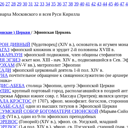
26
27
28
29
30
31
32
33
34
35
36
37
38
39
40
41
42
43
44
45
46
47
4
иарха Московского и всея Руси Кирилла
донские ) Церкви
/ Эфиопская Церковь
РОН ДИВНЫЙ
[Чудотворец] (XIV в.), основатель и игумен мо
АГАЗ
эфиопский книжник и эрудит 2-й половины XVIII в.
АКАРАЗУН
эфиопский подвижник, член общины стефанитов
ИЯ ЭГЗИЭ
аскет кон. XIII - нач. XIV в., подвизавшийся в Сев. 
РЭХАМ
(IV-V вв.), митрополит Эфиопии
САДИ
эфиопский церковный деятель 1-й пол. XIV в.
УНА
почтительное обращение к священнослужителю (не архиерею
юшка»
ДИС-АБЕБА
столица Эфиопии, центр Эфиопской Церкви
УЛИС
крупный портовый город, располагавшийся в поздней ант
ережья Африки южнее совр. г. Массауа (Эритрея); являлся цент
АЛА КРЭСТОС
(† 1707), эфиоп. монофизит. богослов, сторонн
КАБЕ-СААТ
один из высших титулов в Эфиопской Церкви
СУМСКИЙ СОБОР БОГОМАТЕРИ СИОНСКОЙ
(Марьям-Сийо
ЕФ
(VI в.), один из 9-ти эфиопских преподобных
ОРЕВОС
(Гонорий) (XIV в.), эфиоп. св. Уогдский, младший
ОРЕВОС
(1-я пол. XIV в.), эфиоп. св. Цэгэдский, старший (пам. 