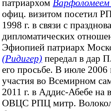
патриархом
Варфоломеем 
офиц. визитом посетил РП
1998 г. в связи с праздно
дипломатических отноше
Эфиопией патриарх Моско
(Ридигер)
передал в дар П
его просьбе. В июле 2006 
участия во Всемирном сам
2011 г. в Аддис-Абебе на 
ОВЦС РПЦ митр. Волоко