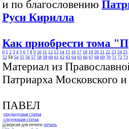
и по благословению
Патр
Руси Кирилла
Как приобрести тома "
0
1
2
3
4
5
6
7
8
9
10
11
12
13
14
15
16
17
18
19
20
21
22
23
24
25
52
53
54
55
56
57
58
59
60
61
62
63
64
65
66
67
68
69
70
71
72
73
Материал из Православно
Патриарха Московского и
ПАВЕЛ
предыдущая статья
следующая статья
печать