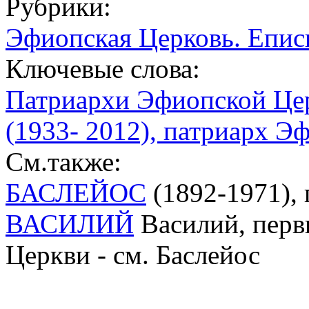
Рубрики:
Эфиопская Церковь. Епис
Ключевые слова:
Патриархи Эфиопской Це
(1933- 2012), патриарх Э
См.также:
БАСЛЕЙОС
(1892-1971),
ВАСИЛИЙ
Василий, перв
Церкви - см. Баслейос