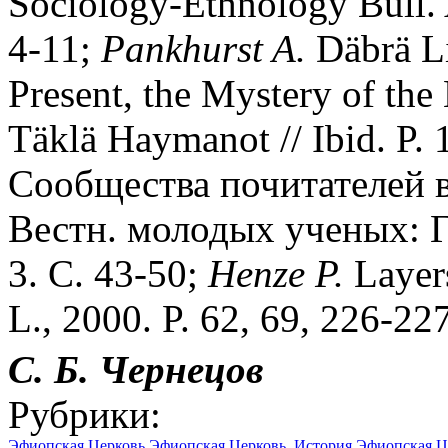
Sociology-Ethnology Bull. 
4-11;
Pankhurst A.
Däbrä Li
Present, the Mystery of the
Täklä Haymanot // Ibid. P.
Сообщества почитателей в 
Вестн. молодых ученых: Г
3. С. 43-50;
Henze P.
Layers
L., 2000. P. 62, 69, 226-227
С. Б. Чернецов
Рубрики:
Эфиопская Церковь
Эфиопская Церковь. История
Эфиопская Ц