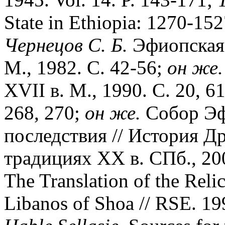
State in Ethiopia: 1270-152
Чернецов С. Б.
Эфиопская 
М., 1982. С. 42-56;
он же.
XVII в. М., 1990. С. 20, 61
268, 270;
он же.
Собор Эфи
последствия // История Д
традициях ХХ в. СПб., 20
The Translation of the Reli
Libanos of Shoa // RSE. 199