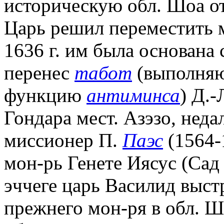
историческую обл. Шоа от
Царь решил переместить м
1636 г. им была основана
перенес
табот
(выполняю
функцию
антиминса
) Д.-
Гондара мест. Азэзо, неда
миссионер П.
Паэс
(1564-
мон-рь Генете Иясус (Сад
эччеге царь Василид выст
прежнего мон-ря в обл. Ш