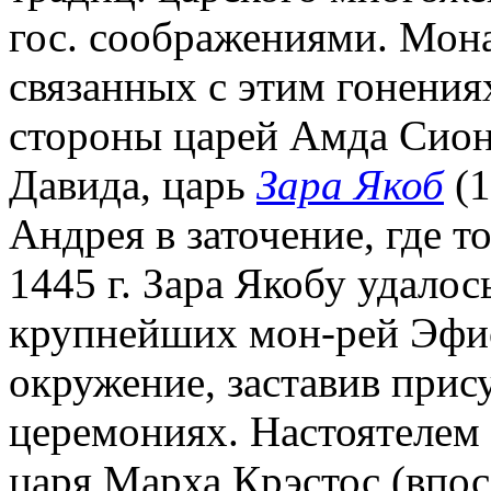
гос. соображениями. Мон
связанных с этим гонениях
стороны царей Амда Сио
Давида, царь
Зара Якоб
(1
Андрея в заточение, где т
1445 г. Зара Якобу удало
крупнейших мон-рей Эфио
окружение, заставив прис
церемониях. Настоятелем 
царя Марха Крэстос (впос