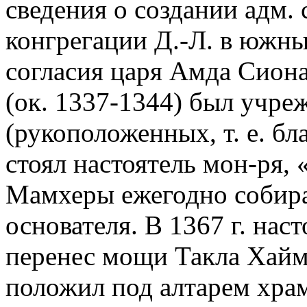
сведения о создании адм.
конгрегации Д.-Л. в южн
согласия царя Амда Сиона 
(ок. 1337-1344) был учре
(рукоположенных, т. е. бл
стоял настоятель мон-ря,
Мамхеры ежегодно собирал
основателя. В 1367 г. нас
перенес мощи Такла Хайм
положил под алтарем храма