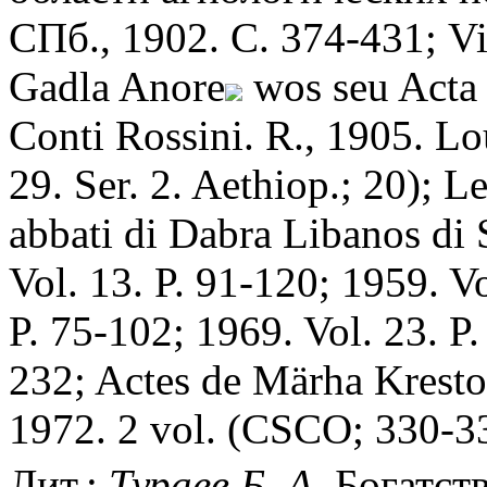
СПб., 1902. С. 374-431; V
Gadla Anore
wos seu Acta S
Conti Rossini. R., 1905. Lo
29. Ser. 2. Aethiop.; 20); 
abbati di Dabra Libanos di 
Vol. 13. P. 91-120; 1959. Vo
P. 75-102; 1969. Vol. 23. P.
232; Actes de Märha Krestos
1972. 2 vol. (CSCO; 330-33
Лит.:
Тураев Б. А.
Богатств