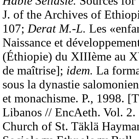
Hable Sellasie.
Sources for 
J. of the Archives of Ethiopi
107;
Derat M.-L.
Les «enfa
Naissance et développement
(Éthiopie) du XIIIème au X
de maîtrise];
idem.
La forma
sous la dynastie salomonie
et monachisme. P., 1998. [T
Libanos // EncAeth. Vol. 2.
Church of St. Täklä Hayman