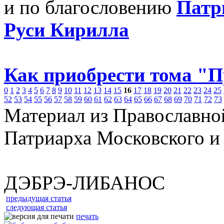
и по благословению
Патр
Руси Кирилла
Как приобрести тома "
0
1
2
3
4
5
6
7
8
9
10
11
12
13
14
15
16
17
18
19
20
21
22
23
24
25
52
53
54
55
56
57
58
59
60
61
62
63
64
65
66
67
68
69
70
71
72
73
Материал из Православно
Патриарха Московского и
ДЭБРЭ-ЛИБАНОС
предыдущая статья
следующая статья
печать