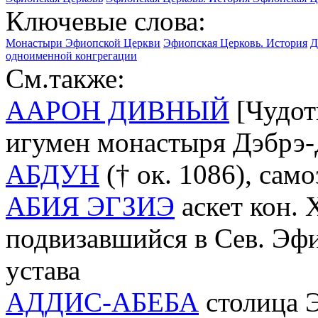
Ключевые слова:
Монастыри Эфиопской Церкви
Эфиопская Церковь. История
Д
одноименной конгрегации
См.также:
ААРОН ДИВНЫЙ
[Чудотв
игумен монастыря Дэбрэ
АБДУН
(† ок. 1086), са
АБИЯ ЭГЗИЭ
аскет кон. X
подвизавшийся в Сев. Эфи
устава
АДДИС-АБЕБА
столица 