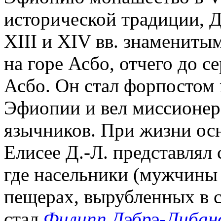
исторической традиции, Д
XIII и XIV вв. знамениты
на горе Асбо, отчего до с
Асбо. Он стал форпостом
Эфиопии и вел миссионер
язычников. При жизни осн
Елисее Д.-Л. представлял
где насельники (мужчины
пещерах, вырубленных в с
стал
Филипп Дэбрэ-Либан