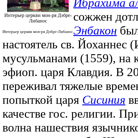
Ибрахима ал
сожжен дотла
Интерьер церкви мон-ря Дэбре-
Либанос
Энбакон
был
Интерьер церкви мон-ря Дэбре-Либанос
настоятель св. Йоханнес (
мусульманами (1559), на
эфиоп. царя Клавдия. В 20-
переживал тяжелые времен
попыткой царя
Сисиния
вв
качестве гос. религии. Пр
волна нашествия язычнико