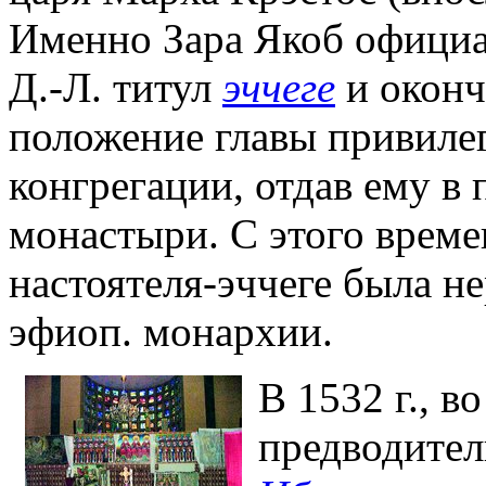
Именно Зара Якоб официа
Д.-Л. титул
эччеге
и оконч
положение главы привиле
конгрегации, отдав ему в
монастыри. С этого времен
настоятеля-эччеге была не
эфиоп. монархии.
В 1532 г., в
предводите