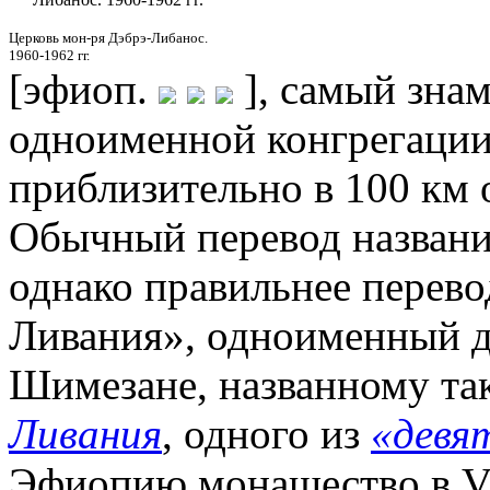
Церковь мон-ря Дэбрэ-Либанос.
1960-1962 гг.
[эфиоп.
], самый зна
одноименной конгрегации
приблизительно в 100 км
Обычный перевод названия
однако правильнее перевод
Ливания», одноименный д
Шимезане, названному так
Ливания
, одного из
«девя
Эфиопию монашество в VI