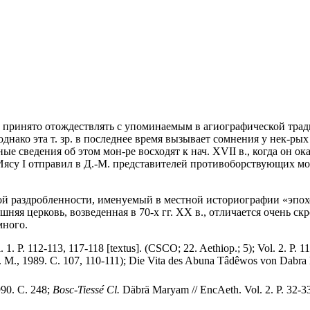
 принято отождествлять с упоминаемым в агиографической тради
днако эта т. зр. в последнее время вызывает сомнения у нек-ры
ые сведения об этом мон-ре восходят к нач. XVII в., когда он ок
рь Иясу I отправил в Д.-М. представителей противоборствующих 
 раздробленности, именуемый в местной историографии «эпохой с
ешняя церковь, возведенная в 70-х гг. XX в., отличается очень 
много.
ol. 1. P. 112-113, 117-118 [textus]. (CSCO; 22. Aethiop.; 5); Vol. 2. P
. М., 1989. С. 107, 110-111); Die Vita des Abuna Tâdêwos von Dabra
90. С. 248;
Bosc-Tiess
é
Cl.
Däbrä Maryam // EncAeth. Vol. 2. P. 32-3