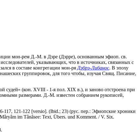
ции мон-рем Д.-М. в Дэре (Дэрре), основанным эфиоп. св.
х исследователей, указывающих, что в источниках, связанных с
азался в составе конгрегации мон-ря
Дэбрэ-Либанос
. В эпоху
монашеских группировок, для того чтобы, изучая Свящ. Писание,
удей» (кон. XVIII - 1-я пол. XIX в.), и заново отстроена при
скромными размерами. Д.-М. известен собранием рукописей,
. 116-117, 121-122 [versio]. (Ibid.; 23) (рус. пер.: Эфиопские хроники
 Mâryâm im Tânâsee: Text, Übers. und Komment. / V. Six.
3.