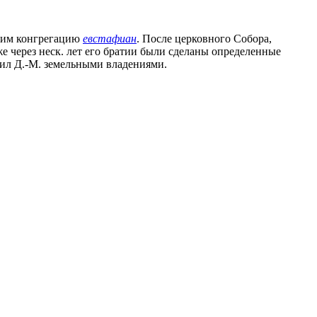
шим конгрегацию
евстафиан
. После церковного Собора,
же через неск. лет его братии были сделаны определенные
рил Д.-М. земельными владениями.