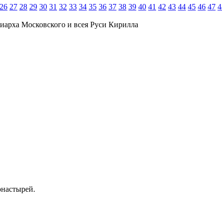
26
27
28
29
30
31
32
33
34
35
36
37
38
39
40
41
42
43
44
45
46
47
4
иарха Московского и всея Руси Кирилла
онастырей.