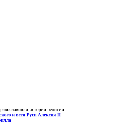
Православию и истории религии
кого и всея Руси Алексия II
рилла