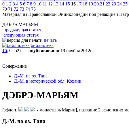
0
1
2
3
4
5
6
7
8
9
10
11
12
13
14
15
16
17
18
19
20
21
22
23
24
25
70
71
72
73
74
75
Материал из Православной Энциклопедии под редакцией Патр
ДЭБРЭ-МАРЬЯМ
предыдущая статья
следующая статья
печать
библиотека
16
, С. 527
опубликовано:
19 ноября 2012г.
Содержание
Д.-М. на оз. Тана
Д.-М. в исторической обл. Кохайн
ДЭБРЭ-МАРЬЯМ
[эфиоп.
- монастырь Марии], название 2 эфиопских м
Д.-М. на оз. Тана