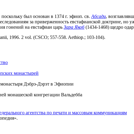
поскольку был основан в 1374 г. эфиоп. св.
Абсади
, возглавляв
преследованиям за приверженность евстафианской доктрине, но у
ния гонений на евстафиан царь
Зара Якоб
(1434-1468) щедро ода
anii, 1996. 2 vol. (CSCO; 557-558. Aethiop.; 103-104).
ство
опских монастырей
н монастыря Дэбрэ-Дэрэт в Эфиопии
ей монашеской конгрегации Вальдебба
едерального агентства по печати и массовым коммуникациям
опедия».