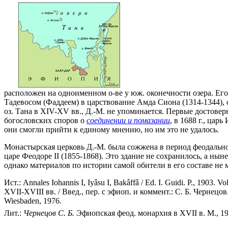
расположен на одноименном о-ве у юж. оконечности озера. Его
Тадевосом (Фаддеем) в царствование Амда Сиона (1314-1344), о
оз. Тана в XIV-XV вв., Д.-М. не упоминается. Первые достоверн
богословских споров о
соединении и помазании
, в 1688 г., ца
они смогли прийти к единому мнению, но им это не удалось.
Монастырская церковь Д.-М. была сожжена в период феодальной
царе Феодоре II (1855-1868). Это здание не сохранилось, а нын
однако материалов по истории самой обители в его составе не 
Ист.: Annales Iohannis I, Iyâsu I, Bakâffâ / Ed. I. Guidi. P., 1903. V
XVII-XVIII вв. / Введ., пер. с эфиоп. и коммент.: С. Б. Чернецов
Wiesbaden, 1976.
Лит.:
Чернецов С. Б.
Эфиопская феод. монархия в XVII в. М., 19