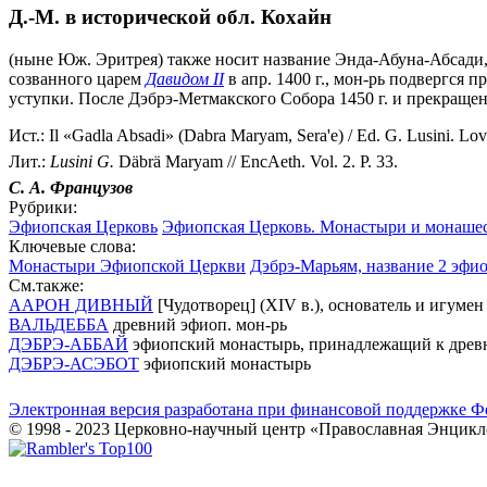
Д.-М. в исторической обл. Кохайн
(ныне Юж. Эритрея) также носит название Энда-Абуна-Абсади, 
созванного царем
Давидом II
в апр. 1400 г., мон-рь подвергся 
уступки. После Дэбрэ-Метмакского Собора 1450 г. и прекраще
Ист.: Il «Gadla Absadi» (Dabra Maryam, Sera'e) / Ed. G. Lusini. Lov
Лит.:
Lusini G.
Däbrä Maryam // EncAeth. Vol. 2. P. 33.
С. А. Французов
Рубрики:
Эфиопская Церковь
Эфиопская Церковь. Монастыри и монаше
Ключевые слова:
Монастыри Эфиопской Церкви
Дэбрэ-Марьям, название 2 эфи
См.также:
ААРОН ДИВНЫЙ
[Чудотворец] (XIV в.), основатель и игуме
ВАЛЬДЕББА
древний эфиоп. мон-рь
ДЭБРЭ-АББАЙ
эфиопский монастырь, принадлежащий к древн
ДЭБРЭ-АСЭБОТ
эфиопский монастырь
Электронная версия разработана при финансовой поддержке Ф
© 1998 - 2023 Церковно-научный центр «Православная Энцикл