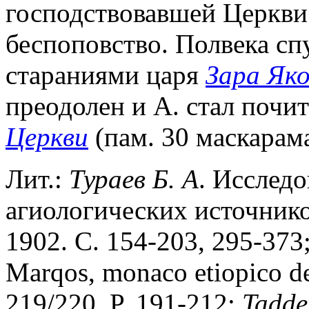
господствовавшей Церкви 
беспоповство. Полвека спу
стараниями царя
Зара Як
преодолен и А. стал почи
Церкви
(пам. 30 маскарама, 
Лит.:
Тураев Б. А
. Исследо
агиологических источник
1902. С. 154-203, 295-373
Marqos, monaco etiopico del
219/220. P. 191-212;
Tadde