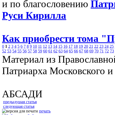
и по благословению
Патр
Руси Кирилла
Как приобрести тома "
0
1
2
3
4
5
6
7
8
9
10
11
12
13
14
15
16
17
18
19
20
21
22
23
24
25
52
53
54
55
56
57
58
59
60
61
62
63
64
65
66
67
68
69
70
71
72
73
Материал из Православно
Патриарха Московского и
АБСАДИ
предыдущая статья
следующая статья
печать