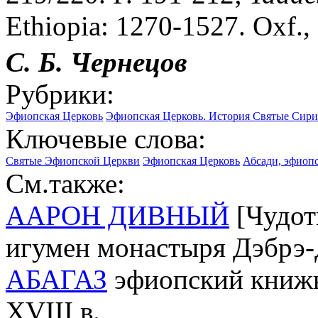
Ethiopia: 1270-1527. Oxf., 
С. Б. Чернецов
Рубрики:
Эфиопская Церковь
Эфиопская Церковь. История
Святые Сири
Ключевые слова:
Святые Эфиопской Церкви
Эфиопская Церковь
Абсади, эфиоп
См.также:
ААРОН ДИВНЫЙ
[Чудотв
игумен монастыря Дэбрэ
АБАГАЗ
эфиопский книжн
XVIII в.