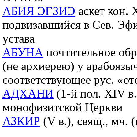
АБИЯ ЭГЗИЭ
аскет кон. X
подвизавшийся в Сев. Эфи
устава
АБУНА
почтительное об
(не архиерею) у арабоязы
соответствующее рус. «от
АДХАНИ
(1-й пол. XIV в
монофизитской Церкви
АЗКИР
(V в.), свящ., мч. 